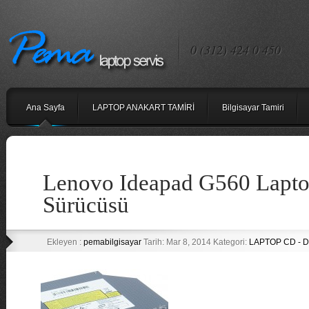
0 (312) 424 0 450
Ana Sayfa
LAPTOP ANAKART TAMİRİ
Bilgisayar Tamiri
Lenovo Ideapad G560 Lapt
Sürücüsü
Ekleyen :
pemabilgisayar
Tarih: Mar 8, 2014 Kategori:
LAPTOP CD - 