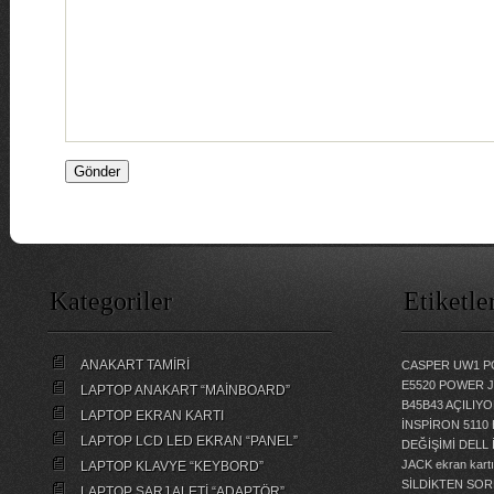
Kategoriler
Etiketle
ANAKART TAMİRİ
CASPER UW1 P
E5520 POWER 
LAPTOP ANAKART “MAİNBOARD”
B45B43 AÇILI
LAPTOP EKRAN KARTI
İNSPİRON 5110
LAPTOP LCD LED EKRAN “PANEL”
DEĞİŞİMİ
DELL 
JACK
ekran kartı
LAPTOP KLAVYE “KEYBORD”
SİLDİKTEN SOR
LAPTOP ŞARJ ALETİ “ADAPTÖR”