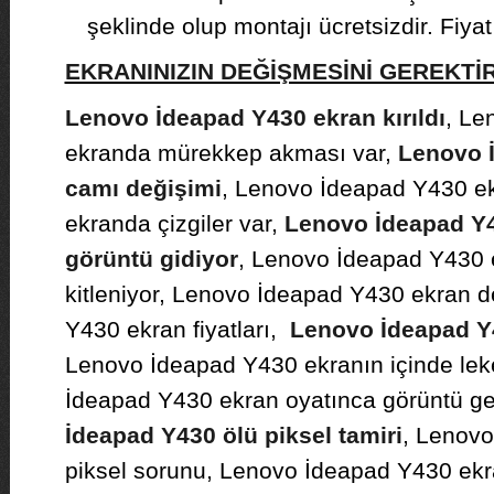
şeklinde olup montajı ücretsizdir. Fiyat b
EKRANINIZIN DEĞİŞMESİNİ GEREKT
Lenovo İdeapad Y430 ekran kırıldı
, Le
ekranda mürekkep akması var,
Lenovo 
camı değişimi
, Lenovo İdeapad Y430 ek
ekranda çizgiler var,
Lenovo İdeapad Y4
görüntü gidiyor
, Lenovo İdeapad Y430
kitleniyor, Lenovo İdeapad Y430 ekran 
Y430 ekran fiyatları,
Lenovo İdeapad Y
Lenovo İdeapad Y430 ekranın içinde leke
İdeapad Y430 ekran oyatınca görüntü gel
İdeapad Y430 ölü piksel tamiri
, Lenov
piksel sorunu, Lenovo İdeapad Y430 ekr