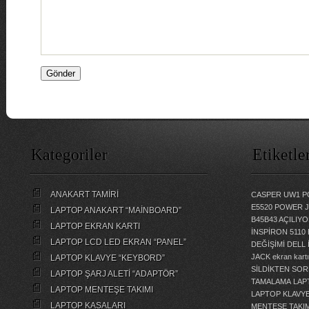
Kategoriler
Etiketle
ANAKART TAMİRİ
CASPER UW1 P
E5520 POWER 
LAPTOP ANAKART “MAİNBOARD”
B45B43 AÇILI
LAPTOP EKRAN KARTI
İNSPİRON 5110
LAPTOP LCD LED EKRAN “PANEL”
DEĞİŞİMİ
DELL 
JACK
ekran kartı
LAPTOP KLAVYE “KEYBORD”
SİLDİKTEN SOR
LAPTOP ŞARJ ALETİ “ADAPTÖR”
TAMALAMA
LAP
LAPTOP MENTEŞE TAKIMI
LAPTOP KLAVY
LAPTOP KASALARI
MENTEŞE TAKIM