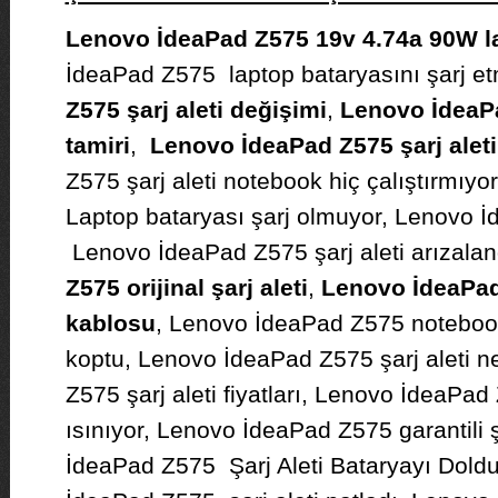
Lenovo İdeaPad Z575 19v 4.74a 90W lap
İdeaPad Z575 laptop bataryasını şarj et
Z575 şarj aleti değişimi
,
Lenovo İdeaPa
tamiri
,
Lenovo İdeaPad Z575 şarj aleti
Z575 şarj aleti notebook hiç çalıştırmıy
Laptop bataryası şarj olmuyor, Lenovo İ
Lenovo İdeaPad Z575 şarj aleti arızalan
Z575 orijinal şarj aleti
,
Lenovo İdeaPad
kablosu
, Lenovo İdeaPad Z575 noteboo
koptu, Lenovo İdeaPad Z575 şarj aleti 
Z575 şarj aleti fiyatları, Lenovo İdeaPad 
ısınıyor, Lenovo İdeaPad Z575 garantili 
İdeaPad Z575 Şarj Aleti Bataryayı Dold