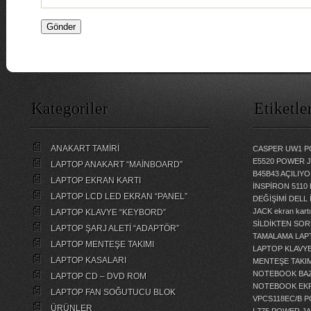
Kategoriler
Etiketle
ANAKART TAMİRİ
CASPER UW1 P
E5520 POWER 
LAPTOP ANAKART “MAİNBOARD”
B45B43 AÇILI
LAPTOP EKRAN KARTI
İNSPİRON 5110
LAPTOP LCD LED EKRAN “PANEL”
DEĞİŞİMİ
DELL 
JACK
ekran kartı
LAPTOP KLAVYE “KEYBORD”
SİLDİKTEN SOR
LAPTOP ŞARJ ALETİ “ADAPTÖR”
TAMALAMA
LAP
LAPTOP MENTEŞE TAKIMI
LAPTOP KLAVY
LAPTOP KASALARI
MENTEŞE TAKIM
NOTEBOOK BAZ
LAPTOP CD – DVD ROM
NOTEBOOK EKR
LAPTOP FAN SOĞUTUCU BLOK
VPCS118EC/B 
ÜRÜNLER