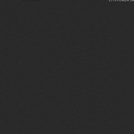
L775 POWER J