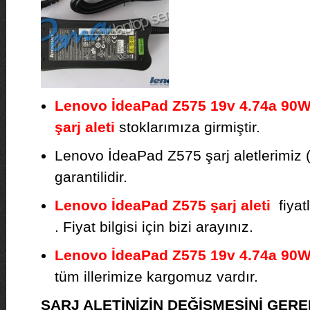
Lenovo İdeaPad Z575 19v 4.74a 90W 
şarj aleti
stoklarımıza girmiştir.
Lenovo İdeaPad Z575 şarj aletlerimiz (
garantilidir.
Lenovo İdeaPad Z575 şarj aleti
fiyat
. Fiyat bilgisi için bizi arayınız.
Lenovo İdeaPad Z575 19v 4.74a 90W 
tüm illerimize kargomuz vardır.
ŞARJ ALETİNİZİN DEĞİŞMESİNİ GE