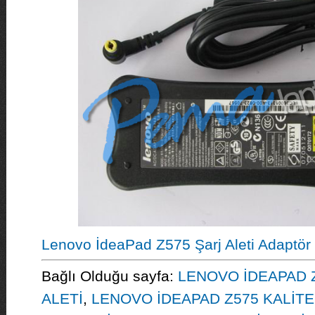
Lenovo İdeaPad Z575 Şarj Aleti Adaptör
Bağlı Olduğu sayfa:
LENOVO İDEAPAD Z
ALETİ
,
LENOVO İDEAPAD Z575 KALİTEL