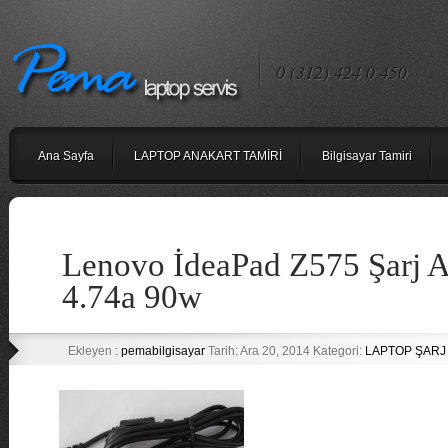
0 (312) 424 0 450
Ana Sayfa
LAPTOP ANAKART TAMİRİ
Bilgisayar Tamiri
Lenovo İdeaPad Z575 Şarj A
4.74a 90w
Ekleyen :
pemabilgisayar
Tarih: Ara 20, 2014 Kategori:
LAPTOP ŞARJ 