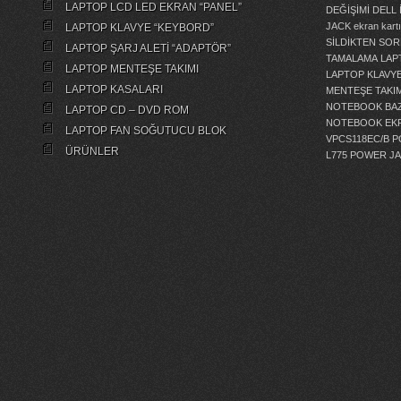
LAPTOP LCD LED EKRAN “PANEL”
DEĞİŞİMİ
DELL 
JACK
ekran kartı
LAPTOP KLAVYE “KEYBORD”
SİLDİKTEN SOR
LAPTOP ŞARJ ALETİ “ADAPTÖR”
TAMALAMA
LAP
LAPTOP MENTEŞE TAKIMI
LAPTOP KLAVY
LAPTOP KASALARI
MENTEŞE TAKIM
NOTEBOOK BAZ
LAPTOP CD – DVD ROM
NOTEBOOK EKR
LAPTOP FAN SOĞUTUCU BLOK
VPCS118EC/B 
ÜRÜNLER
L775 POWER J