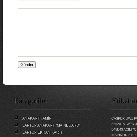
Kategoriler
Etiketle
ANAKART TAMİRİ
CASPER UW1 P
E5520 POWER 
LAPTOP ANAKART “MAİNBOARD”
B45B43 AÇILI
LAPTOP EKRAN KARTI
İNSPİRON 5110