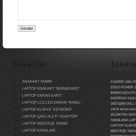
Kategoriler
Etiketle
ANAKART TAMİRİ
CASPER UW1 P
E5520 POWER 
LAPTOP ANAKART “MAİNBOARD”
B45B43 AÇILI
LAPTOP EKRAN KARTI
İNSPİRON 5110
LAPTOP LCD LED EKRAN “PANEL”
DEĞİŞİMİ
DELL 
JACK
ekran kartı
LAPTOP KLAVYE “KEYBORD”
SİLDİKTEN SOR
LAPTOP ŞARJ ALETİ “ADAPTÖR”
TAMALAMA
LAP
LAPTOP MENTEŞE TAKIMI
LAPTOP KLAVY
LAPTOP KASALARI
MENTEŞE TAKIM