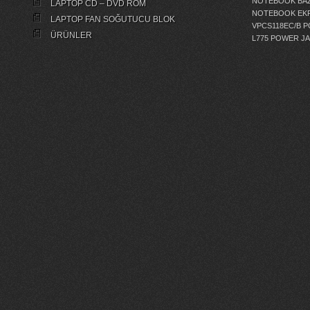
NOTEBOOK BAZ
LAPTOP CD – DVD ROM
NOTEBOOK EKR
LAPTOP FAN SOĞUTUCU BLOK
VPCS118EC/B 
ÜRÜNLER
L775 POWER J