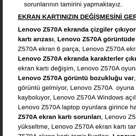
sorunlarının tamirini yapmaktayız.
EKRAN KARTINIZIN DEĞİŞMESİNİ G
Lenovo Z570A ekranda çizgiler çıkıyor
kartı arızası
,
Lenovo Z570A görüntüde ç
Z570A ekran 6 parça, Lenovo Z570A ekra
Lenovo Z570A ekranda karakterler çık
ekran kartı değişim, Lenovo Z570A oyuna
Lenovo Z570A görüntü bozukluğu var
görüntü gelmiyor, Lenovo Z570A oyuna g
kayboluyor, Lenovo Z570A Windows açılı
Lenovo Z570A laptop oyunlara girince hat
Z570A ekran kartı sorunları
, Lenovo Z5
yükseltme, Lenovo Z570A ekran kartı tami