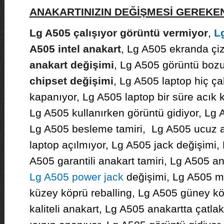
ANAKARTINIZIN DEĞİŞMESİ GEREK
Lg A505 çalışıyor görüntü vermiyor
,
L
A505 intel anakart
, Lg A505 ekranda çizg
anakart değişimi
, Lg A505 görüntü bozu
chipset değişimi
, Lg A505 laptop hiç ça
kapanıyor, Lg A505 laptop bir süre acık 
Lg A505 kullanırken görüntü gidiyor, Lg
Lg A505 besleme tamiri, Lg A505 ucuz a
laptop açılmıyor, Lg A505 jack değişimi,
A505 garantili anakart tamiri, Lg A505 a
Lg A505 power jack
değişimi, Lg A505 m
küzey köprü reballing, Lg A505 güney kö
kaliteli anakart, Lg A505 anakartta çatla