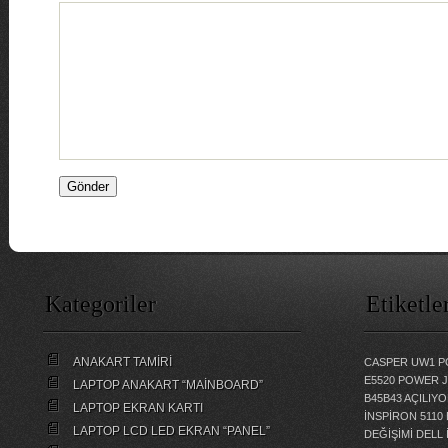
Kategoriler
Etiketle
ANAKART TAMİRİ
CASPER UW1 P
E5520 POWER 
LAPTOP ANAKART “MAİNBOARD”
B45B43 AÇILI
LAPTOP EKRAN KARTI
İNSPİRON 5110
LAPTOP LCD LED EKRAN “PANEL”
DEĞİŞİMİ
DELL 