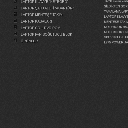
JACK
ekran kartı
LAPTOP KLAVYE “KEYBORD”
SİLDİKTEN SOR
LAPTOP ŞARJ ALETİ “ADAPTÖR”
TAMALAMA
LAP
LAPTOP MENTEŞE TAKIMI
LAPTOP KLAVY
LAPTOP KASALARI
MENTEŞE TAKIM
NOTEBOOK BAZ
LAPTOP CD – DVD ROM
NOTEBOOK EKR
LAPTOP FAN SOĞUTUCU BLOK
VPCS118EC/B 
ÜRÜNLER
L775 POWER J