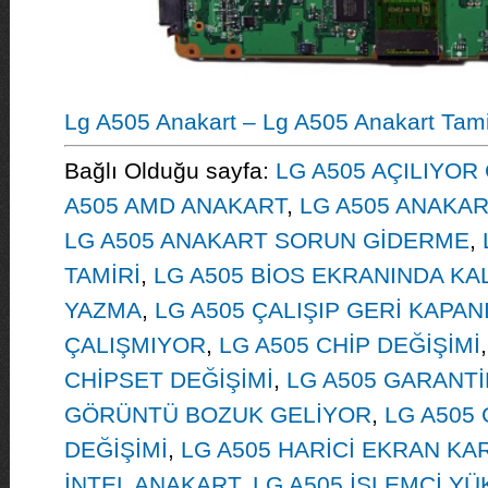
Lg A505 Anakart – Lg A505 Anakart Tamir
Bağlı Olduğu sayfa:
LG A505 AÇILIYO
A505 AMD ANAKART
,
LG A505 ANAKAR
LG A505 ANAKART SORUN GİDERME
,
TAMİRİ
,
LG A505 BİOS EKRANINDA KA
YAZMA
,
LG A505 ÇALIŞIP GERİ KAPAN
ÇALIŞMIYOR
,
LG A505 CHİP DEĞİŞİMİ
CHİPSET DEĞİŞİMİ
,
LG A505 GARANTİ
GÖRÜNTÜ BOZUK GELİYOR
,
LG A505
DEĞİŞİMİ
,
LG A505 HARİCİ EKRAN KA
İNTEL ANAKART
,
LG A505 İŞLEMCİ Y