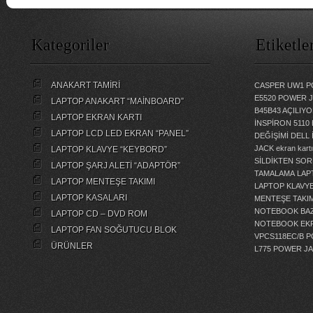
Kategoriler
Etiketle
ANAKART TAMİRİ
CASPER UW1 P
E5520 POWER 
LAPTOP ANAKART “MAİNBOARD”
B45B43 AÇILI
LAPTOP EKRAN KARTI
İNSPİRON 5110
LAPTOP LCD LED EKRAN “PANEL”
DEĞİŞİMİ
DELL 
JACK
ekran kartı
LAPTOP KLAVYE “KEYBORD”
SİLDİKTEN SOR
LAPTOP ŞARJ ALETİ “ADAPTÖR”
TAMALAMA
LAP
LAPTOP MENTEŞE TAKIMI
LAPTOP KLAVY
LAPTOP KASALARI
MENTEŞE TAKIM
NOTEBOOK BAZ
LAPTOP CD – DVD ROM
NOTEBOOK EKR
LAPTOP FAN SOĞUTUCU BLOK
VPCS118EC/B 
ÜRÜNLER
L775 POWER J