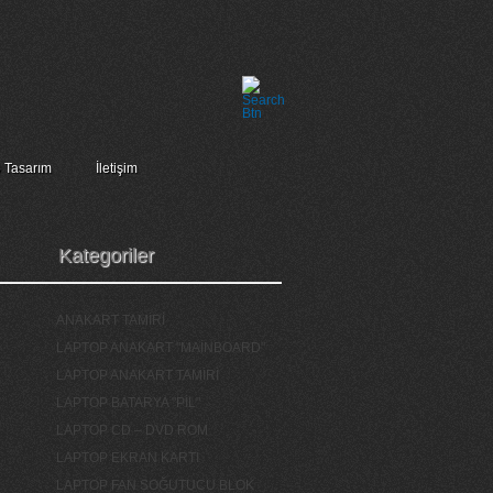
 Tasarım
İletişim
Kategoriler
ANAKART TAMİRİ
LAPTOP ANAKART "MAİNBOARD"
LAPTOP ANAKART TAMİRİ
LAPTOP BATARYA "PİL"
LAPTOP CD – DVD ROM
LAPTOP EKRAN KARTI
LAPTOP FAN SOĞUTUCU BLOK