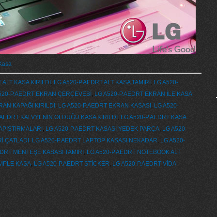
 Kasa
 ALT KASA KIRILDI
,
LG A520-P.AEDRT ALT KASA TAMİRİ
,
LG A520-
520-P.AEDRT EKRAN ÇERÇEVESİ
,
LG A520-P.AEDRT EKRAN İLE KASA
RAN KAPAĞI KIRILDI
,
LG A520-P.AEDRT EKRAN KASASI
,
LG A520-
.AEDRT KALVYENİN OLDUĞU KASA KIRILDI
,
LG A520-P.AEDRT KASA
APIŞTIRMALARI
,
LG A520-P.AEDRT KASASI YEDEK PARÇA
,
LG A520-
İ ÇATLADI
,
LG A520-P.AEDRT LAPTOP KASASI NEKADAR
,
LG A520-
EDRT MENTEŞE KASASI TAMİRİ
,
LG A520-P.AEDRT NOTEBOOK ALT
OMPLE KASA
,
LG A520-P.AEDRT STİCKER
,
LG A520-P.AEDRT VİDA
 Seviniriz...