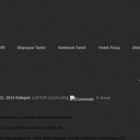
İRİ
Bilgisayar Tamiri
Notebook Tamiri
Yedek Parça
Web
d Cover Alt Ve Üst Kasa
11, 2014 Kategori:
LAPTOP KASALARI
|
0 Yorum
sası) alt ve üst kasa stoklarımıza girmiştir.
3 ay garantili olup takımı ücretsizdir.
üst kasa fiyatlarımız +KDV şeklinde olup montajı ücretsizdir. Fiyat bilgisi için