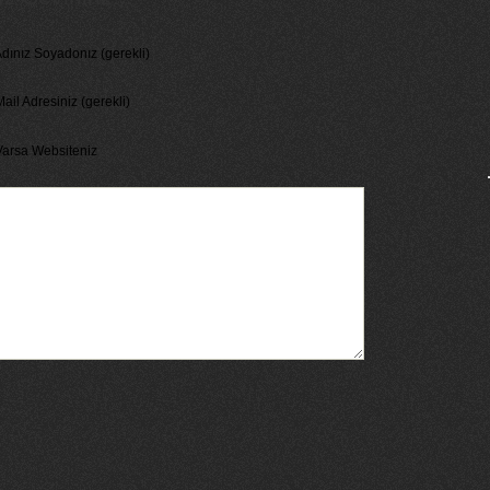
dınız Soyadonız (gerekli)
ail Adresiniz (gerekli)
Varsa Websiteniz