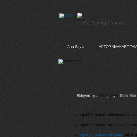
0 (312) 424 0 450
Ana Sayfa
LAPTOP ANAKART TAM
Lg A520-P.Aedrt Lc
Ekleyen :
pemabilgisayar
Tarih: Mar 
Lg a520-p.aedrt lcd cover (ekran ka
Lg a520-p.aedrt laptop kasalarımız 
Lg a520-p.aedrt lcd cover
, alt ve 