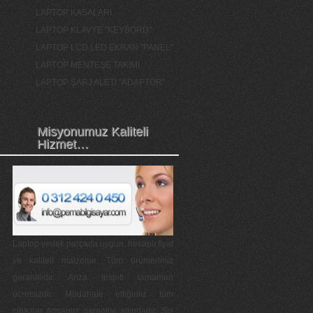
LAPTOP KASALARI
LAPTOP KLAVYE "KEYBORD"
LAPTOP LCD LED EKRAN "PANEL"
LAPTOP MENTEŞE TAKIMI
LAPTOP ŞARJ ALETİ "ADAPTÖR"
Misyonumuz Kaliteli
Hizmet…
Laptop yedek parçada uygun, hesaplı fiyat
ve kaliteli malzeme. Tüm ürünlerimiz
garantilidir. Arıza tespiti tamamen
ücretsizdir. Müdahale ettiğimiz tüm
cihazlar firmamız garantisi altındadır. Siz