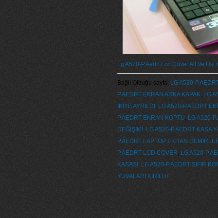
Lg A520-P.Aedrt Lcd Cover Alt Ve Üst
Bağlı Olduğu sayfa:
LG A520-P.AEDRT
P.AEDRT EKRAN ARKA KAPAK
,
LG A
İKİYE AYRILDI
,
LG A520-P.AEDRT EK
P.AEDRT EKRAN KOPTU
,
LG A520-P
DEĞİŞİMİ
,
LG A520-P.AEDRT KASA Y
P.AEDRT LAPTOP EKRAN DEMİRLER
P.AEDRT LCD COVER
,
LG A520-P.A
KASASI
,
LG A520-P.AEDRT SIFIR K
YUVALARI KIRILDI
Bize Yorum Yaparsanız