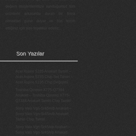
değerli müşterilerimize sunduğumuz tüm
ürünlerin arkasında duran bir firma
olmaktan gurur duyar ve bizi tercih
ettiğiniz için size teşekkür ederiz...
Son Yazılar
Acer Aspire 5235 Anakart Tamiri –
Acer Aspire 5235 Chip Set Tamiri –
Acer Aspire 5235 Chip Değişimi
Toshiba Qosmio X775-Q7384
Anakart – Toshiba Qosmio X775-
Q7384 Anakart Tamiri Chip Tamiri
Sony Vaio Vgn-Sr45m/b Anakart –
Sony Vaio Vgn-Sr45m/b Anakart
Tamiri Chip Tamiri
Sony Vaio Vgn-Sr45h/p Anakart –
Sony Vaio Vgn-Sr45h/p Anakart