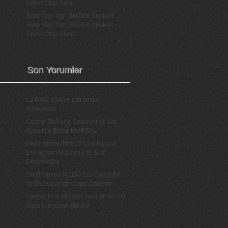
Tamiri Chip Tamiri
Sony Vaio Vgn-Sr45h/n Anakart –
Sony Vaio Vgn-Sr45h/n Anakart
Tamiri Chip Tamiri
Son Yorumlar
Lg R400 Klavye
için
şevket
güneykaya
Casper Tw8 Lcd Cover Alt Ve Üst
Kasa
için
Erkan MURSAL
Dell Inspiron N5010 15.6 İnç Lcd
Led Ekran Değişimi
için
Suat
Demircioğlu
Dell İnspiron N5110 Lcd Cover Alt
Ve Üst Kasa
için
Özge Özdemir
Casper H36 Ati Lcd Cover Alt Ve Üst
Kasa
için
yusuf akbulut