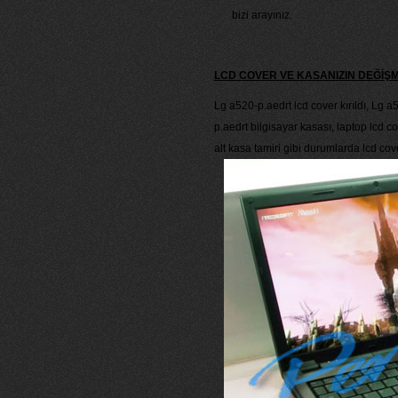
bizi arayınız.
LCD COVER VE KASANIZIN DEĞİŞ
Lg a520-p.aedrt lcd cover kırıldı, Lg a
p.aedrt bilgisayar kasası, laptop lcd 
alt kasa tamiri gibi durumlarda lcd co