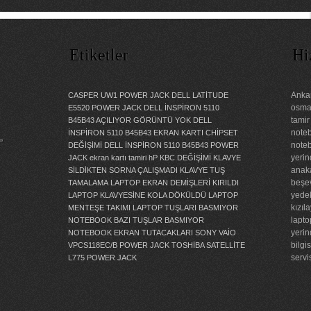
Etiketler
Hi
Ankar
CASPER UW1 POWER JACK
DELL LATİTUDE
osman
E5520 POWER JACK
DELL İNSPİRON 5110
tamir
B45B43 AÇILIYOR GÖRÜNTÜ YOK
DELL
noteb
İNSPİRON 5110 B45B43 EKRAN KARTI CHİPSET
”
noteb
DEĞİŞİMİ
DELL İNSPİRON 5110 B45B43 POWER
yerin
JACK
ekran kartı tamiri
hP KBC DEĞİŞİMİ
KLAVYE
anaka
SİLDİKTEN SORNA ÇALIŞMADI
KLAVYE TUŞ
beşev
TAMALAMA
LAPTOP EKRAN DEMİŞLERİ KIRILDI
yedek
LAPTOP KLAVYESİNE KOLA DÖKÜLDÜ
LAPTOP
kızıl
MENTEŞE TAKIMI
LAPTOP TUŞLARI BASMIYOR
lapto
NOTEBOOK BAZI TUŞLAR BASMIYOR
yerin
NOTEBOOK EKRAN TUTACAKLARI
SONY VAİO
bilgi
VPCS118EC/B POWER JACK
TOSHİBA SATELLİTE
servi
L775 POWER JACK