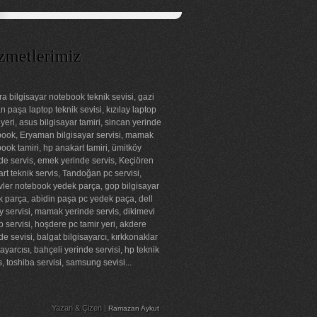
zmetlerimiz
a bilgisayar notebook teknik sevisi, gazi
 paşa laptop teknik sevisi, kızılay laptop
 yeri, asus bilgisayar tamiri, sincan yerinde
ook, Eryaman bilgisayar servisi, mamak
ook tamiri, hp anakart tamiri, ümitköy
de servis, emek yerinde servis, Keçiören
rt teknik servis, Tandoğan pc servisi,
ler notebook yedek parça, gop bilgisayar
 parça, abidin paşa pc yedek paça, dell
ay servisi, mamak yerinde servis, dikimevi
p servisi, hoşdere pc tamir yeri, akdere
de sevisi, balgat bilgisayarcı, kırkkonaklar
sayarcısı, bahçeli yerinde servisi, hp teknik
s, toshiba servisi, samsung sevisi...
Yazan & Çizen |
Ramazan Aykut