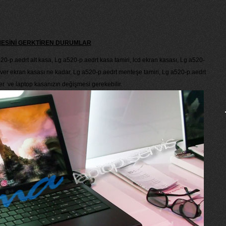
MESİNİ GERKTİREN DURUMLAR
520-p.aedrt alt kasa, Lg a520-p.aedrt kasa tamiri, lcd ekran kasası, Lg a520-
cover ekran kasası ne kadar, Lg a520-p.aedrt menteşe tamiri, Lg a520-p.aedrt
ver ve laptop kasanızın değişmesi gerekebilir.