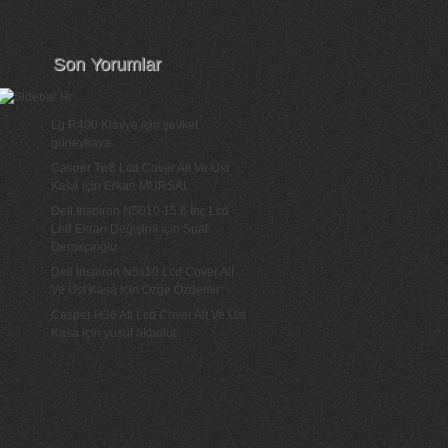
Son Yorumlar
Lg R400 Klavye
için
şevket
güneykaya
Casper Tw8 Lcd Cover Alt Ve Üst
Kasa
için
Erkan MURSAL
Dell Inspiron N5010 15.6 İnç Lcd
Led Ekran Değişimi
için
Suat
Demircioğlu
Dell İnspiron N5110 Lcd Cover Alt
Ve Üst Kasa
için
Özge Özdemir
Casper H36 Ati Lcd Cover Alt Ve Üst
Kasa
için
yusuf akbulut