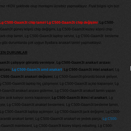
ımız +KDV şeklinde olup montajını ücretsiz yapmaktayız. Fiyat bilgisi için bizi
Lg C500-Gaam3t chip tamiri
,
Lg C500-Gaam3t chip değişimi
,
Lg C500-
-Gaam3t güney köprü chip değişimi, Lg C500-Gaam3t kuzey köprü chip
artı chip tamiri, Lg C500-Gaam3t laptop servisi, Lg C500-Gaam3t besleme
ı gibi durumlarda çok uygun fiyatlara anakart tamiri yapmaktayız.
EKEN DURUMLAR
am3t çalışıyor görüntü vermiyor
,
Lg C500-Gaam3t anakart arızası
arçası,
Lg C500-Gaam3t amd anakart
,
Lg C500-Gaam3t intel anakart
, Lg
 C500-Gaam3t anakart değişimi
, Lg C500-Gaam3t görüntü bozuk geliyor,
Lg C500-Gaam3t laptop hiç çalışmıyor, Lg C500-Gaam3t açılıp kapanıyor, Lg
0-Gaam3t anakart arızası giderme, Lg C500-Gaam3t anakart tamiri yapan
üre acık kalıyor sonra kapanıyor,
Lg C500-Gaam3t ikinci el anakart
, Lg
iyor, Lg C500-Gaam3t anakart beslemesi, Lg C500-Gaam3t besleme tamiri,
 Lg C500-Gaam3t laptop açılmıyor, Lg C500-Gaam3t jack değişimi, Lg C500-
antili anakart tamiri, Lg C500-Gaam3t anakart ve yedek parça,
Lg C500-
-Gaam3t mainboard, Lg C500-Gaam3t küzey köprü reballing, Lg C500-