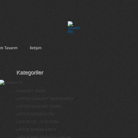
b Tasarım
İletişim
Kategoriler
ANAKART TAMİRİ
LAPTOP ANAKART "MAİNBOARD"
LAPTOP ANAKART TAMİRİ
LAPTOP BATARYA "PİL"
LAPTOP CD – DVD ROM
LAPTOP EKRAN KARTI
LAPTOP FAN SOĞUTUCU BLOK