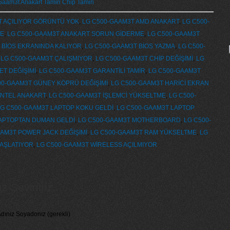
am3t Anakart Tamiri Chip Tamiri
T AÇILIYOR GÖRÜNTÜ YOK
,
LG C500-GAAM3T AMD ANAKART
,
LG C500-
ME
,
LG C500-GAAM3T ANAKART SORUN GİDERME
,
LG C500-GAAM3T
 BİOS EKRANINDA KALIYOR
,
LG C500-GAAM3T BİOS YAZMA
,
LG C500-
,
LG C500-GAAM3T ÇALIŞMIYOR
,
LG C500-GAAM3T CHİP DEĞİŞİMİ
,
LG
ET DEĞİŞİMİ
,
LG C500-GAAM3T GARANTİLİ TAMİR
,
LG C500-GAAM3T
00-GAAM3T GÜNEY KÖPRÜ DEĞİŞİMİ
,
LG C500-GAAM3T HARİCİ EKRAN
İNTEL ANAKART
,
LG C500-GAAM3T İŞLEMCİ YÜKSELTME
,
LG C500-
G C500-GAAM3T LAPTOP KOKU GELDİ
,
LG C500-GAAM3T LAPTOP
APTOPTAN DUMAN GELDİ
,
LG C500-GAAM3T MOTHERBOARD
,
LG C500-
AAM3T POWER JACK DEĞİŞİMİ
,
LG C500-GAAM3T RAM YÜKSELTME
,
LG
BAŞLATIYOR
,
LG C500-GAAM3T WİRELESS AÇILMIYOR
 Seviniriz...
dınız Soyadonız (gerekli)