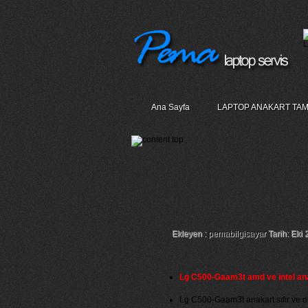
Ana Sayfa
LAPTOP ANAKART TAM
Lg C500-Gaam3t An
Chip Tamiri
Ekleyen :
pemabilgisayar
Tarih: Eki 
Lg C500-Gaam3t amd ve intel an
Lg C500-Gaam3t anakart sıfır ve orij