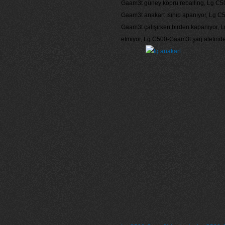
Gaam3t güney köprü reballing, Lg C50
Gaam3t anakart ısınıp apanıyor, Lg C
Gaam3t çalışırken birden kapanıyor, 
etmiyor, Lg C500-Gaam3t şarj aletinden