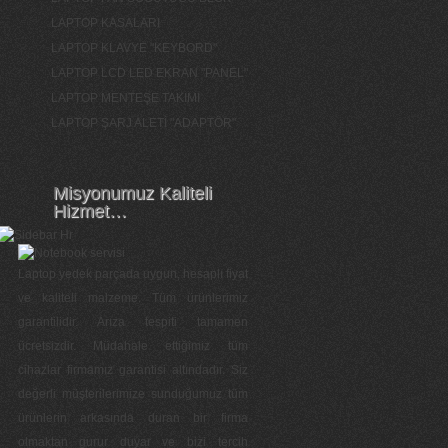
LAPTOP KASALARI
LAPTOP KLAVYE "KEYBORD"
LAPTOP LCD LED EKRAN "PANEL"
LAPTOP MENTEŞE TAKIMI
LAPTOP ŞARJ ALETİ "ADAPTÖR"
Misyonumuz Kaliteli
Hizmet…
Laptop yedek parçada uygun, hesaplı fiyat
ve kaliteli malzeme. Tüm ürünlerimiz
garantilidir. Arıza tespiti tamamen
ücretsizdir. Müdahale ettiğimiz tüm
cihazlar firmamız garantisi altındadır. Siz
değerli müşterilerimize sunduğumuz tüm
ürünlerin arkasında duran bir firma
olmaktan gurur duyar ve bizi tercih