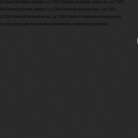
0-Gaam3t kaliteli anakart, Lg C500-Gaam3t anakartta çatlak var, Lg C500-
500-Gaam3t görüntü gidiyor, Lg C500-Gaam3t recovery tuşu, Lg C500-
Lg C500-Gaam3t anakart driver, Lg C500-Gaam3t notebook bataryayı şarj
 ses geliyor gibi durumlarda anakartınızın değişmesi gerekebilir.