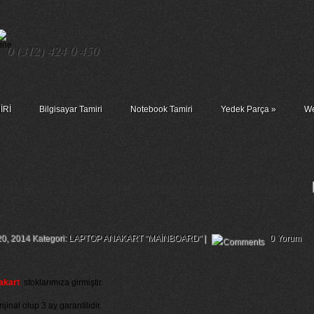
0 (312) 424 0 450
İRİ
Bilgisayar Tamiri
Notebook Tamiri
Yedek Parça
»
We
akart – Lg C500-Gaam3t Anakart Tamiri
20, 2014 Kategori:
LAPTOP ANAKART "MAİNBOARD"
|
0 Yorum
akart
stoklarımıza girmiştir.
inal olup 3 ay garantilidir.