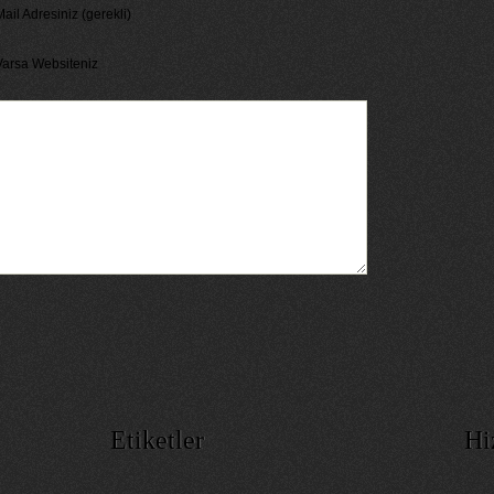
ail Adresiniz (gerekli)
Varsa Websiteniz
Etiketler
Hi