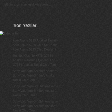
ettiğiniz için size teşekkür ederiz...
Son Yazılar
Acer Aspire 5235 Anakart Tamiri –
Acer Aspire 5235 Chip Set Tamiri –
Acer Aspire 5235 Chip Değişimi
Toshiba Qosmio X775-Q7384
Anakart – Toshiba Qosmio X775-
Q7384 Anakart Tamiri Chip Tamiri
Sony Vaio Vgn-Sr45m/b Anakart –
Sony Vaio Vgn-Sr45m/b Anakart
Tamiri Chip Tamiri
Sony Vaio Vgn-Sr45h/p Anakart –
Sony Vaio Vgn-Sr45h/p Anakart
Tamiri Chip Tamiri
Sony Vaio Vgn-Sr45h/n Anakart –
Sony Vaio Vgn-Sr45h/n Anakart
Tamiri Chip Tamiri