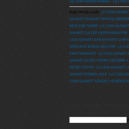
Lg C500-Gaam3t Anakart – Lg C500-Ga
Bağlı Olduğu sayfa:
LG C500-GAAM3
GAAM3T ANAKART ARIZASI GİDER
BESLEME TAMİRİ
,
LG C500-GAAM3T
GAAM3T ÇALIŞIP GERİ KAPANIYOR
C500-GAAM3T EKRAN KARTI CHİPS
GÖRÜNTÜ BOZUK GELİYOR
,
LG C5
KARTI ANAKART
,
LG C500-GAAM3T 
GAAM3T KUZEY KÖPRÜ DEĞİŞİMİ
,
L
RESET ATIYOR
,
LG C500-GAAM3T L
GAAM3T POWER JACK
,
LG C500-G
C500-GAAM3T SÜREKLİ YENİDEN 
Bize Yorum Yaparsanız
A