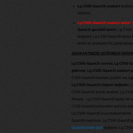
Lg C500-Gaam3t anakart
fiyatlar
arayınız.
Lg C500-Gaam3t anakart tamiri
,
Gaam3t garantili tamiri
, Lg C500
değişimi, Lg C500-Gaam3t ekran k
tamiri ve anakartın hiç çalışmamas
ANAKARTINIZIN DEĞİŞMESİ GER
Lg C500-Gaam3t servisi, Lg C500-Ga
giderme, Lg C500-Gaam3t anakart p
C500-Gaam3t ekranda çizgiler var,
Lg
Lg C500-Gaam3t chipset değişimi
, 
C500-Gaam3t arızalı anakart, Lg C50
firmalar, Lg C500-Gaam3t laptop bir s
C500-Gaam3t kullanırken görüntü gid
Lg C500-Gaam3t ucuz anakart tamiri,
Gaam3t overclock, Lg C500-Gaam3t gar
Gaam3t power jack
değişimi, Lg C500