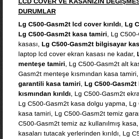
LCD COVER VE KASANIZIN DEĞİŞMES
DURUMLAR
Lg C500-Gasm2t lcd cover kırıldı
,
Lg C
Lg C500-Gasm2t kasa tamiri
, Lg C500-
kasası,
Lg C500-Gasm2t bilgisayar kas
laptop lcd cover ekran kasası ne kadar,
menteşe tamiri
, Lg C500-Gasm2t alt kas
Gasm2t menteşe kısmından kasa tamiri
garantili kasa tamiri
,
Lg C500-Gasm2t 
kısmından kırıldı
, Lg C500-Gasm2t ekra
Lg C500-Gasm2t kasa dolgu yapma, Lg 
kasa tamiri, Lg C500-Gasm2t temiz garanti
C500-Gasm2t temiz az kullanılmış kasa
kasaları tutacak yerlerinden kırıldı, Lg