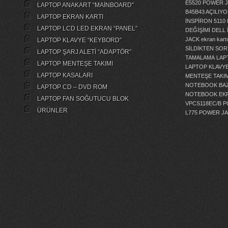
E5520 POWER 
LAPTOP ANAKART “MAİNBOARD”
B45B43 AÇILI
LAPTOP EKRAN KARTI
İNSPİRON 5110
LAPTOP LCD LED EKRAN “PANEL”
DEĞİŞİMİ
DELL 
JACK
ekran kartı
LAPTOP KLAVYE “KEYBORD”
SİLDİKTEN SOR
LAPTOP ŞARJ ALETİ “ADAPTÖR”
TAMALAMA
LAP
LAPTOP MENTEŞE TAKIMI
LAPTOP KLAVY
LAPTOP KASALARI
MENTEŞE TAKIM
NOTEBOOK BAZ
LAPTOP CD – DVD ROM
NOTEBOOK EKR
LAPTOP FAN SOĞUTUCU BLOK
VPCS118EC/B 
ÜRÜNLER
L775 POWER J