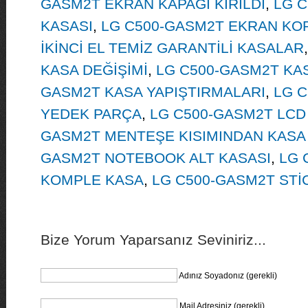
GASM2T EKRAN KAPAĞI KIRILDI
,
LG 
KASASI
,
LG C500-GASM2T EKRAN KO
İKİNCİ EL TEMİZ GARANTİLİ KASALAR
KASA DEĞİŞİMİ
,
LG C500-GASM2T KAS
GASM2T KASA YAPIŞTIRMALARI
,
LG C
YEDEK PARÇA
,
LG C500-GASM2T LCD
GASM2T MENTEŞE KISIMINDAN KASA 
GASM2T NOTEBOOK ALT KASASI
,
LG 
KOMPLE KASA
,
LG C500-GASM2T STİ
Bize Yorum Yaparsanız Seviniriz...
Adınız Soyadonız (gerekli)
Mail Adresiniz (gerekli)