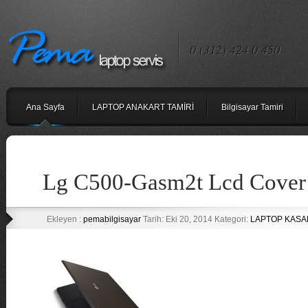
0 (312) 424 0 450
Ana Sayfa
LAPTOP ANAKART TAMİRİ
Bilgisayar Tamiri
Lg C500-Gasm2t Lcd Cover 
Ekleyen :
pemabilgisayar
Tarih: Eki 20, 2014 Kategori:
LAPTOP KASA