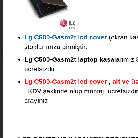
Lg C500-Gasm2t lcd cover
(ekran kas
stoklarımıza girmiştir.
Lg C500-Gasm2t laptop kasa
larımız 
ücretsizdir.
Lg C500-Gasm2t lcd cover
,
alt ve ü
+KDV şeklinde olup montajı ücretsizdir. F
arayınız.