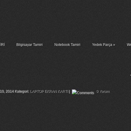
İRİ
Bilgisayar Tamiri
Notebook Tamiri
Yedek Parça
»
We
 – Lg R58 Ekran Kartı Tamiri
 10, 2014 Kategori:
LAPTOP EKRAN KARTI
|
0 Yorum