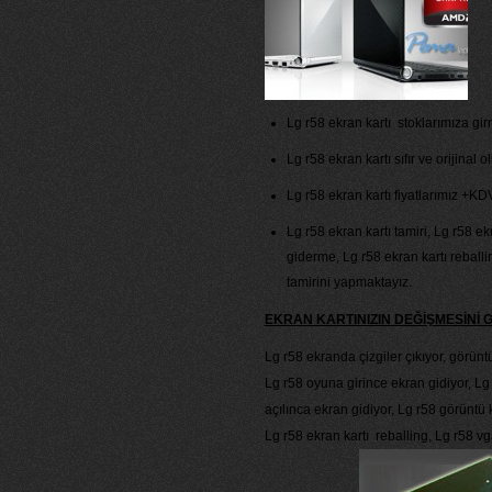
Lg r58 ekran kartı stoklarımıza girm
Lg r58 ekran kartı sıfır ve orijinal o
Lg r58 ekran kartı fiyatlarımız +KDV 
Lg r58 ekran kartı tamiri, Lg r58 e
giderme, Lg r58 ekran kartı reballi
tamirini yapmaktayız.
EKRAN KARTINIZIN DEĞİŞMESİNİ
Lg r58 ekranda çizgiler çıkıyor, görünt
Lg r58 oyuna girince ekran gidiyor, Lg
açılınca ekran gidiyor, Lg r58 görüntü k
Lg r58 ekran kartı reballing, Lg r58 vg