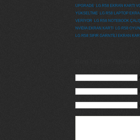
UPGRADE
,
LG R58 EKRAN KARTI VG
YÜKSELTME
,
LG R58 LAPTOP EKRA
VERİYOR
,
LG R58 NOTEBOOK ÇALI
NVİDİA EKRAN KARTI
,
LG R58 OYU
LG R58 SIFIR GARNTİLİ EKRAN KAR
Bize Yorum Yaparsanız
A
M