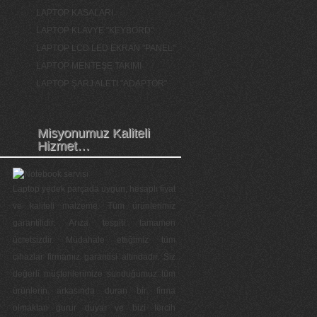
LAPTOP KASALARI
LAPTOP KLAVYE "KEYBORD"
LAPTOP LCD LED EKRAN "PANEL"
LAPTOP MENTEŞE TAKIMI
LAPTOP ŞARJ ALETİ "ADAPTÖR"
Misyonumuz Kaliteli
Hizmet…
Laptop yedek parçada uygun, hesaplı fiyat
ve kaliteli malzeme. Tüm ürünlerimiz
garantilidir. Arıza tespiti tamamen
ücretsizdir. Müdahale ettiğimiz tüm
cihazlar firmamız garantisi altındadır. Siz
değerli müşterilerimize sunduğumuz tüm
ürünlerin arkasında duran bir firma
olmaktan gurur duyar ve bizi tercih