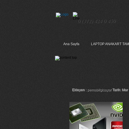
0 (312) 424 0 450
Ana Sayfa
LAPTOP ANAKART TAM
Lg R58 Ekran Kartı
Ekleyen :
pemabilgisayar
Tarih: Mar