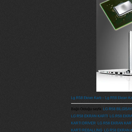
Lg R58 Ekran Kartı – Lg R58 Ekran Kar
Bağlı Olduğu sayfa:
LG R58 BİLGİSA
LG R58 EKRAN KARTI
,
LG R58 EKR
KARTI DRİVER
,
LG R58 EKRAN KART
KARTI REBALLİNG
,
LG R58 EKRAN K