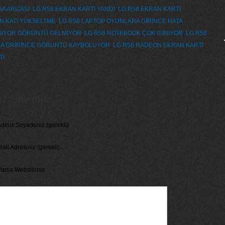
A ARIZASI
,
LG R58 EKRAN KARTI YANDI
,
LG R58 EKRAN KARTI
N KATI YÜKSELTME
,
LG R58 LAPTOP OYUNLARA GİRİNCE HATA
ŞIYOR GÖRÜNTÜ GELMİYOR
,
LG R58 NOTEBOOK ÇOK ISINIYOR
,
LG R58
NA GRİRİNCE GÖRÜNTÜ KAYBOLUYOR
,
LG R58 RADEON EKRAN KARTI
,
TI
 Seviniriz...
dınız Soyadonız (gerekli)
ail Adresiniz (gerekli)
Varsa Websiteniz