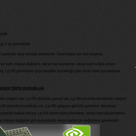
iştir.
lup 3 ay garantilidir.
şeklinde olup montajı ücretsizdir. Fiyat bilgisi için bizi arayınız.
kran kartı chipset değişimi, ekran kart yenileme, ekran kartı soğuk lehim
ng, Lg r58 görüntüde çizgi karakter bozukluğu gibi ekran kartı sorunlarının
 GEREKTİREN DURUMLAR
üde çizgiler var, Lg r58 ekranda parazit var, Lg r58 ekranda karakterler çıkıyor,
 r58 görüntü bozukluğu var, Lg r58 çalışıyor görüntü gelmiyor, Windows
urtarıldı hatası veriyor, Lg r58 ekran kartı yükseltme, ekran kartı güçlendirme,
a chipset değişimi gibi durumlarda ekran kartınızın değişmesi gerekebilir.