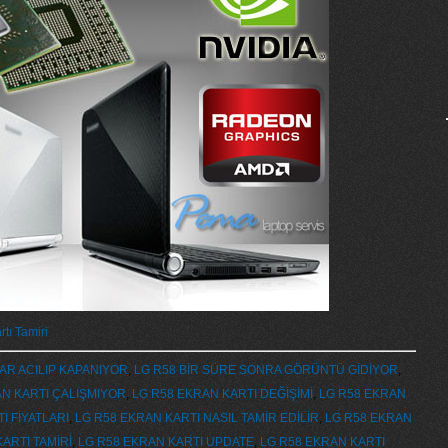
tı Tamiri
YAR ACILIP KAPANIYOR
,
LG R58 BİR SÜRE SONRA GÖRÜNTÜ GİDİYOR
,
AN KARTI ÇALIŞMIYOR
,
LG R58 EKRAN KARTI DEĞİŞİMİ
,
LG R58 EKRAN
I FİYATLARI
,
LG R58 EKRAN KARTI NASIL TAMİR EDİLİR
,
LG R58 EKRAN
ARTI TAMİRİ
,
LG R58 EKRAN KARTI UPDATE
,
LG R58 EKRAN KARTI