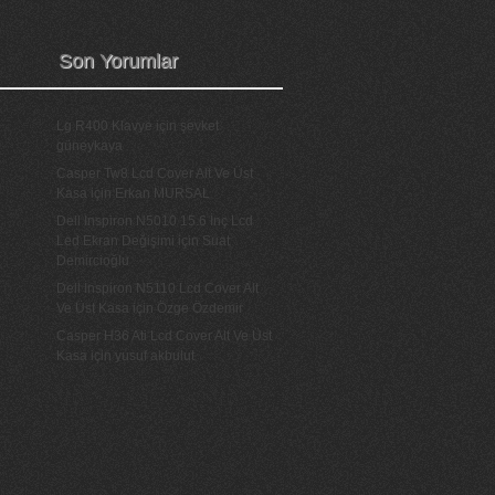
Son Yorumlar
Lg R400 Klavye
için
şevket
güneykaya
Casper Tw8 Lcd Cover Alt Ve Üst
Kasa
için
Erkan MURSAL
Dell Inspiron N5010 15.6 İnç Lcd
Led Ekran Değişimi
için
Suat
Demircioğlu
Dell İnspiron N5110 Lcd Cover Alt
Ve Üst Kasa
için
Özge Özdemir
Casper H36 Ati Lcd Cover Alt Ve Üst
Kasa
için
yusuf akbulut