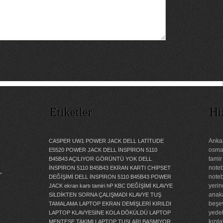
Etiketler
Hi
Ankar
CASPER UW1 POWER JACK
DELL LATİTUDE
osman
E5520 POWER JACK
DELL İNSPİRON 5110
tamir
B45B43 AÇILIYOR GÖRÜNTÜ YOK
DELL
noteb
İNSPİRON 5110 B45B43 EKRAN KARTI CHİPSET
”
noteb
DEĞİŞİMİ
DELL İNSPİRON 5110 B45B43 POWER
yerin
JACK
ekran kartı tamiri
hP KBC DEĞİŞİMİ
KLAVYE
anaka
SİLDİKTEN SORNA ÇALIŞMADI
KLAVYE TUŞ
beşev
TAMALAMA
LAPTOP EKRAN DEMİŞLERİ KIRILDI
yedek
LAPTOP KLAVYESİNE KOLA DÖKÜLDÜ
LAPTOP
kızıl
MENTEŞE TAKIMI
LAPTOP TUŞLARI BASMIYOR