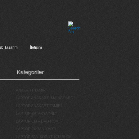
b Tasarım
İletişim
Kategoriler
ANAKART TAMİRİ
LAPTOP ANAKART "MAİNBOARD"
LAPTOP ANAKART TAMİRİ
LAPTOP BATARYA "PİL"
LAPTOP CD – DVD ROM
LAPTOP EKRAN KARTI
LAPTOP FAN SOĞUTUCU BLOK