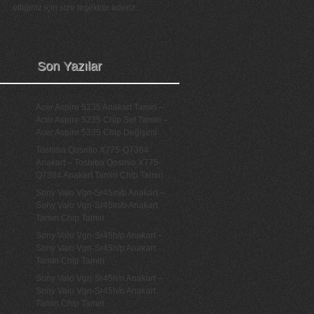
ettiğiniz için size teşekkür ederiz...
Son Yazılar
Acer Aspire 5235 Anakart Tamiri –
Acer Aspire 5235 Chip Set Tamiri –
Acer Aspire 5235 Chip Değişimi
Toshiba Qosmio X775-Q7384
Anakart – Toshiba Qosmio X775-
Q7384 Anakart Tamiri Chip Tamiri
Sony Vaio Vgn-Sr45m/b Anakart –
Sony Vaio Vgn-Sr45m/b Anakart
Tamiri Chip Tamiri
Sony Vaio Vgn-Sr45h/p Anakart –
Sony Vaio Vgn-Sr45h/p Anakart
Tamiri Chip Tamiri
Sony Vaio Vgn-Sr45h/n Anakart –
Sony Vaio Vgn-Sr45h/n Anakart
Tamiri Chip Tamiri