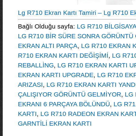
Lg R710 Ekran Kartı Tamiri – Lg R710 Ek
Bağlı Olduğu sayfa:
LG R710 BİLGİSAY
LG R710 BİR SÜRE SONRA GÖRÜNTÜ 
EKRAN ALTI PARÇA
,
LG R710 EKRAN 
R710 EKRAN KARTI DEĞİŞİMİ
,
LG R71
REBALLİNG
,
LG R710 EKRAN KARTI U
EKRAN KARTI UPGRADE
,
LG R710 EK
ARIZASI
,
LG R710 EKRAN KARTI YAND
ÇALIŞIYOR GÖRÜNTÜ GELMİYOR
,
LG
EKRANI 6 PARÇAYA BÖLÜNDÜ
,
LG R71
KARTI
,
LG R710 RADEON EKRAN KART
GARNTİLİ EKRAN KARTI