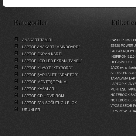
Kategoriler
Etiketle
ANAKART TAMİRİ
CASPER UW1 P
E5520 POWER 
LAPTOP ANAKART “MAİNBOARD”
B45B43 AÇILI
LAPTOP EKRAN KARTI
İNSPİRON 5110
LAPTOP LCD LED EKRAN “PANEL”
DEĞİŞİMİ
DELL 
JACK
ekran kartı
LAPTOP KLAVYE “KEYBORD”
SİLDİKTEN SOR
LAPTOP ŞARJ ALETİ “ADAPTÖR”
TAMALAMA
LAP
LAPTOP MENTEŞE TAKIMI
LAPTOP KLAVY
LAPTOP KASALARI
MENTEŞE TAKIM
NOTEBOOK BAZ
LAPTOP CD – DVD ROM
NOTEBOOK EKR
LAPTOP FAN SOĞUTUCU BLOK
VPCS118EC/B 
ÜRÜNLER
L775 POWER J