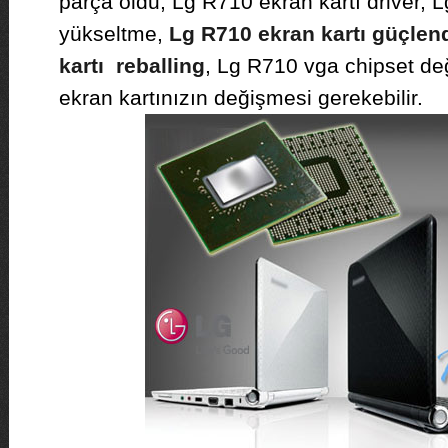
parça oldu, Lg R710 ekran kartı driver, 
yükseltme,
Lg R710 ekran kartı güçlen
kartı reballing
, Lg R710 vga chipset de
ekran kartınızın değişmesi gerekebilir.