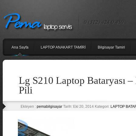
0 (312) 424 0 450
Ana Sayfa
LAPTOP ANAKART TAMİRİ
Bilgisayar Tamiri
Lg S210 Laptop Bataryası –
Pili
Ekleyen :
pemabilgisayar
Tarih: Eki 20, 2014 Kategori:
LAPTOP BATAR