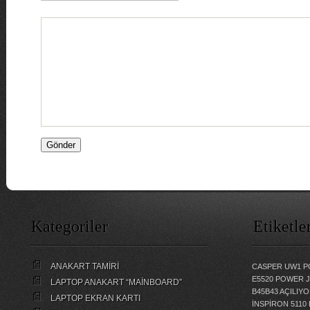
Kategoriler
Etiketle
ANAKART TAMİRİ
CASPER UW1 P
E5520 POWER 
LAPTOP ANAKART “MAİNBOARD”
B45B43 AÇILI
LAPTOP EKRAN KARTI
İNSPİRON 5110