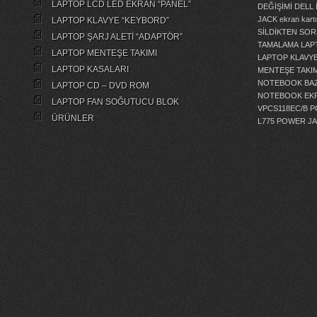
LAPTOP LCD LED EKRAN “PANEL”
DEĞİŞİMİ
DELL 
JACK
ekran kartı
LAPTOP KLAVYE “KEYBORD”
SİLDİKTEN SOR
LAPTOP ŞARJ ALETİ “ADAPTÖR”
TAMALAMA
LAP
LAPTOP MENTEŞE TAKIMI
LAPTOP KLAVY
LAPTOP KASALARI
MENTEŞE TAKIM
NOTEBOOK BAZ
LAPTOP CD – DVD ROM
NOTEBOOK EKR
LAPTOP FAN SOĞUTUCU BLOK
VPCS118EC/B 
ÜRÜNLER
L775 POWER J