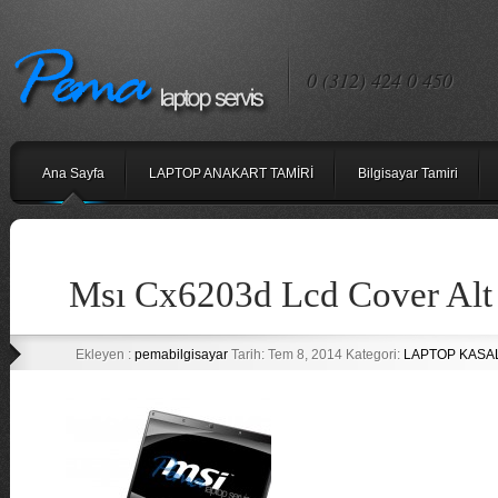
0 (312) 424 0 450
Ana Sayfa
LAPTOP ANAKART TAMİRİ
Bilgisayar Tamiri
Msı Cx6203d Lcd Cover Alt
Ekleyen :
pemabilgisayar
Tarih: Tem 8, 2014 Kategori:
LAPTOP KASA