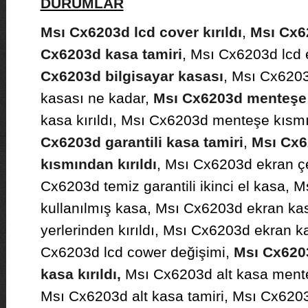
DURUMLAR
Msı Cx6203d lcd cover kırıldı
,
Msı Cx6
Cx6203d kasa tamiri
, Msı Cx6203d lcd 
Cx6203d bilgisayar kasası
, Msı Cx6203
kasası ne kadar,
Msı Cx6203d menteşe 
kasa kırıldı, Msı Cx6203d menteşe kısm
Cx6203d garantili kasa tamiri
,
Msı Cx6
kısmından kırıldı
, Msı Cx6203d ekran çe
Cx6203d temiz garantili ikinci el kasa, 
kullanılmış kasa, Msı Cx6203d ekran kas
yerlerinden kırıldı, Msı Cx6203d ekran k
Cx6203d lcd cower değişimi,
Msı Cx620
kasa kırıldı,
Msı Cx6203d alt kasa mente
Msı Cx6203d alt kasa tamiri, Msı Cx620