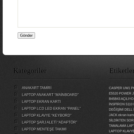
Kategoriler
Etiketle
ANAKART TAMİRİ
CASPER UW1 P
E5520 POWER 
LAPTOP ANAKART “MAİNBOARD”
B45B43 AÇILI
LAPTOP EKRAN KARTI
İNSPİRON 5110
LAPTOP LCD LED EKRAN “PANEL”
DEĞİŞİMİ
DELL 
JACK
ekran kartı
LAPTOP KLAVYE “KEYBORD”
SİLDİKTEN SOR
LAPTOP ŞARJ ALETİ “ADAPTÖR”
TAMALAMA
LAP
LAPTOP MENTEŞE TAKIMI
LAPTOP KLAVY