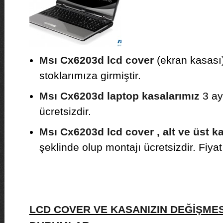
Msı Cx6203d lcd cover
(ekran kasası)
stoklarımıza girmiştir.
Msı Cx6203d laptop kasalarımız
3 ay 
ücretsizdir.
Msı Cx6203d lcd cover , alt ve üst k
şeklinde olup montajı ücretsizdir. Fiyat b
LCD COVER VE KASANIZIN DEĞİŞMES