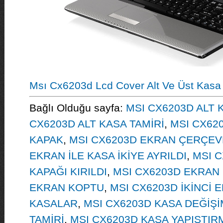
Msı Cx6203d Lcd Cover Alt Ve Üst Kasa
Bağlı Olduğu sayfa:
MSI CX6203D ALT K
CX6203D ALT KASA TAMİRİ
,
MSI CX62
KAPAK
,
MSI CX6203D EKRAN ÇERÇEV
EKRAN İLE KASA İKİYE AYRILDI
,
MSI 
KAPAĞI KIRILDI
,
MSI CX6203D EKRAN
EKRAN KOPTU
,
MSI CX6203D İKİNCİ 
KASALAR
,
MSI CX6203D KASA DEĞİŞİ
TAMİRİ
,
MSI CX6203D KASA YAPIŞTIR