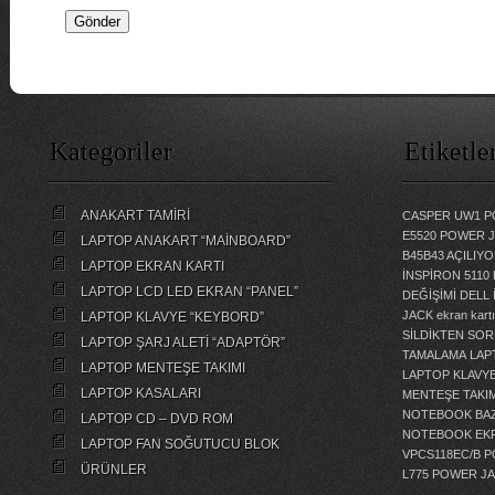
Kategoriler
Etiketle
ANAKART TAMİRİ
CASPER UW1 P
E5520 POWER 
LAPTOP ANAKART “MAİNBOARD”
B45B43 AÇILI
LAPTOP EKRAN KARTI
İNSPİRON 5110
LAPTOP LCD LED EKRAN “PANEL”
DEĞİŞİMİ
DELL 
JACK
ekran kartı
LAPTOP KLAVYE “KEYBORD”
SİLDİKTEN SOR
LAPTOP ŞARJ ALETİ “ADAPTÖR”
TAMALAMA
LAP
LAPTOP MENTEŞE TAKIMI
LAPTOP KLAVY
LAPTOP KASALARI
MENTEŞE TAKIM
NOTEBOOK BAZ
LAPTOP CD – DVD ROM
NOTEBOOK EKR
LAPTOP FAN SOĞUTUCU BLOK
VPCS118EC/B 
ÜRÜNLER
L775 POWER J