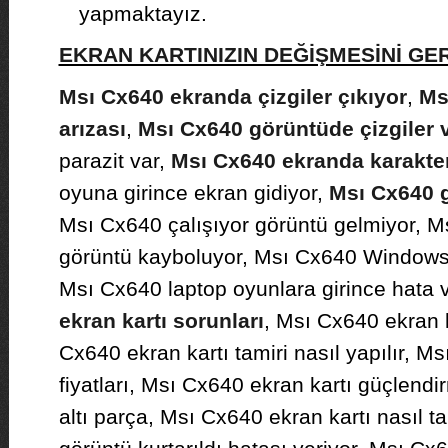
yapmaktayız.
EKRAN KARTINIZIN DEĞİŞMESİNİ G
Msı Cx640 ekranda çizgiler çıkıyor
,
Ms
arızası
,
Msı Cx640 görüntüde çizgiler 
parazit var,
Msı Cx640 ekranda karakter
oyuna girince ekran gidiyor,
Msı Cx640 
Msı Cx640 çalışıyor görüntü gelmiyor, M
görüntü kayboluyor, Msı Cx640 Windows a
Msı Cx640 laptop oyunlara girince hata v
ekran kartı sorunları
, Msı Cx640 ekran 
Cx640 ekran kartı tamiri nasıl yapılır, M
fiyatları, Msı Cx640 ekran kartı güçlend
altı parça, Msı Cx640 ekran kartı nasıl ta