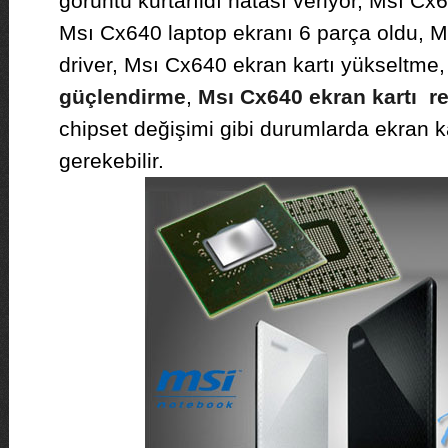
görüntü kurtarıldı hatası veriyor, Msı Cx6
Msı Cx640 laptop ekranı 6 parça oldu, M
driver, Msı Cx640 ekran kartı yükseltme
güçlendirme
,
Msı Cx640 ekran kartı re
chipset değişimi gibi durumlarda ekran k
gerekebilir.