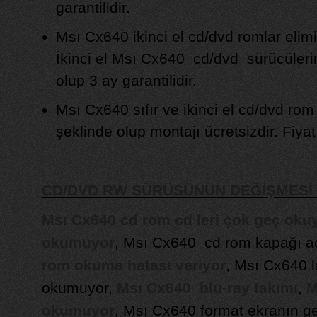
garantilidir.
Msı Cx640 ikinci el cd/dvd romlar elim
İkinci el Msı Cx640 cd/dvd sürücüleri
olup 3 ay garantilidir.
Msı Cx640 sıfır ve ikinci el cd/dvd rom
şeklinde olup montajı ücretsizdir. Fiyat b
CD/DVD RW SÜRÜSÜNÜN DEĞİŞMES
Msı Cx640 cd rom cd leri çok geç oku
okumuyor
, Msı Cx640 cd rom kapağı a
rom okuma hatası veriyor
, Msı Cx640 
okumuyor,
Msı Cx640 blu-ray takımı
,
M
okumuyor
, Msı Cx640 format ekranın ge