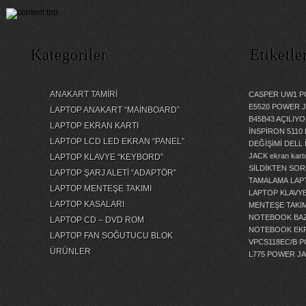
Kategoriler
Etiketle
ANAKART TAMİRİ
CASPER UW1 P
E5520 POWER 
LAPTOP ANAKART “MAİNBOARD”
B45B43 AÇILI
LAPTOP EKRAN KARTI
İNSPİRON 5110
LAPTOP LCD LED EKRAN “PANEL”
DEĞİŞİMİ
DELL 
JACK
ekran kartı
LAPTOP KLAVYE “KEYBORD”
SİLDİKTEN SOR
LAPTOP ŞARJ ALETİ “ADAPTÖR”
TAMALAMA
LAP
LAPTOP MENTEŞE TAKIMI
LAPTOP KLAVY
LAPTOP KASALARI
MENTEŞE TAKIM
NOTEBOOK BAZ
LAPTOP CD – DVD ROM
NOTEBOOK EKR
LAPTOP FAN SOĞUTUCU BLOK
VPCS118EC/B 
ÜRÜNLER
L775 POWER J