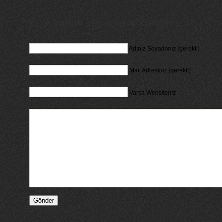
Bize Yorum Yaparsanız Seviniriz...
Adınız Soyadonız (gerekli)
Mail Adresiniz (gerekli)
Varsa Websiteniz