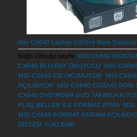
Msı Cx640 Laptop Cd/Dvd Rom Sürücüs
Bağlı Olduğu sayfa:
MSI CX640 BİOST
CX640 BLU-RAY OKUYUCU
,
MSI CX64
MSI CX640 CD OKUMUYOR
,
MSI CX64
AÇILMIYOR
,
MSI CX640 CD/DVD ROM 
CX640 DVD ROMA DVD TAKINCA KİTL
FLAŞ BELLEK İLE FORMAT ATMA
,
MSI
MSI CX640 FORMAT EKRANI AÇILMIY
SİSTEM YÜKLEME