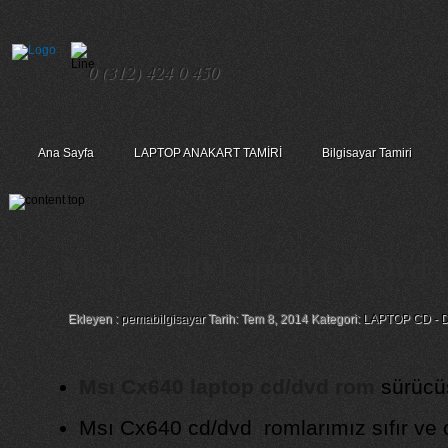
0 (312) 424 0 450
Ana Sayfa
LAPTOP ANAKART TAMİRİ
Bilgisayar Tamiri
Msı Cx640 Laptop Cd/Dvd 
Ekleyen :
pemabilgisayar
Tarih: Tem 8, 2014 Kategori:
LAPTOP CD - 
Msı Cx640 laptop cd/dvd rom
sürücüs
Msı Cx640 cd/dvd romlarımız sıfır ve or