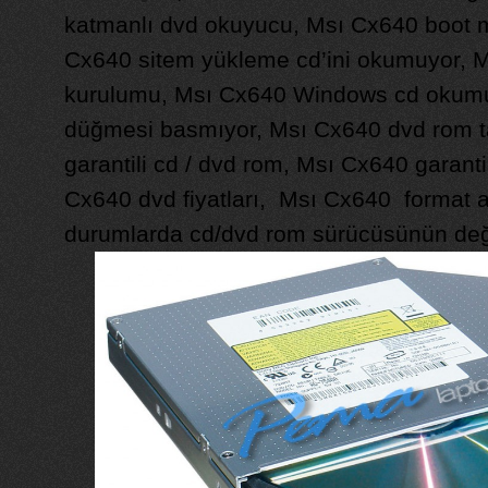
katmanlı dvd okuyucu, Msı Cx640 boot m
Cx640 sitem yükleme cd’ini okumuyor, M
kurulumu, Msı Cx640 Windows cd okumu
düğmesi basmıyor, Msı Cx640 dvd rom tam
garantili cd / dvd rom, Msı Cx640 garanti
Cx640 dvd fiyatları, Msı Cx640 format a
durumlarda cd/dvd rom sürücüsünün deği