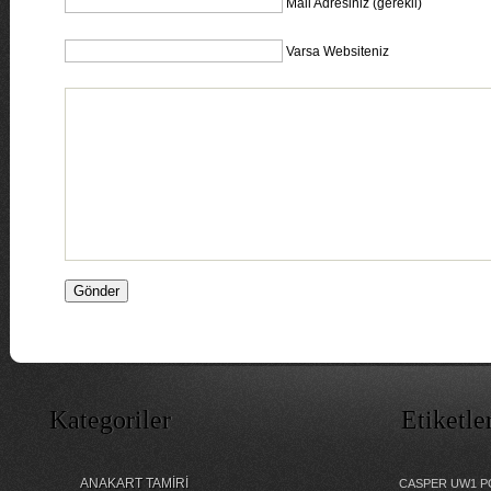
Mail Adresiniz (gerekli)
Varsa Websiteniz
Kategoriler
Etiketle
ANAKART TAMİRİ
CASPER UW1 P