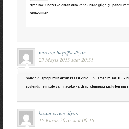
fiyatı kaç tl bezel ve ekran arka kapak birde güç tuşu paneli va
teşekkürler
nurettin başoğlu
diyor:
29 Mayıs 2015 saat 20:51
haier t5n laptopumun ekran kasası kırıldı…bulamadım..ms 1882 n
söylendi…elinizde varmı acaba yardımcı olurmusunuz lutfen mani
hasan erzem
diyor:
15 Kasım 2016 saat 00:15