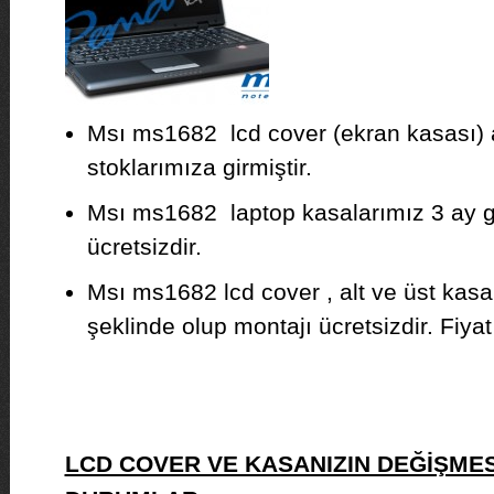
Msı ms1682 lcd cover (ekran kasası) a
stoklarımıza girmiştir.
Msı ms1682 laptop kasalarımız 3 ay ga
ücretsizdir.
Msı ms1682 lcd cover , alt ve üst kasa
şeklinde olup montajı ücretsizdir. Fiyat b
LCD COVER VE KASANIZIN DEĞİŞMES