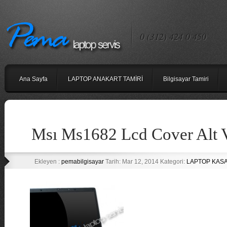
0 (312) 424 0 450
Ana Sayfa
LAPTOP ANAKART TAMİRİ
Bilgisayar Tamiri
Msı Ms1682 Lcd Cover Alt 
Ekleyen :
pemabilgisayar
Tarih: Mar 12, 2014 Kategori:
LAPTOP KASA