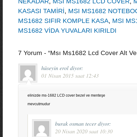
NEKADAR
,
MSI MS1682 LCD COVER
,
KASASI TAMİRİ
,
MSI MS1682 NOTEBOO
MS1682 SIFIR KOMPLE KASA
,
MSI MS
MS1682 VİDA YUVALARI KIRILDI
7 Yorum - “Msı Ms1682 Lcd Cover Alt Ve
hüseyin erol
diyor:
01 Nisan 2015 saat 12:43
elinizde ms-1682 LCD cover bezel ve menteşe
mevcutmudur
burak osman tecer
diyor:
20 Nisan 2020 saat 10:30