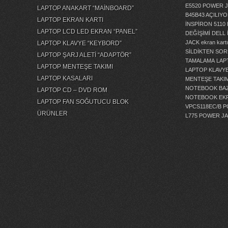
E5520 POWER 
LAPTOP ANAKART “MAİNBOARD”
B45B43 AÇILI
LAPTOP EKRAN KARTI
İNSPİRON 5110
LAPTOP LCD LED EKRAN “PANEL”
DEĞİŞİMİ
DELL 
JACK
ekran kartı
LAPTOP KLAVYE “KEYBORD”
SİLDİKTEN SOR
LAPTOP ŞARJ ALETİ “ADAPTÖR”
TAMALAMA
LAP
LAPTOP MENTEŞE TAKIMI
LAPTOP KLAVY
LAPTOP KASALARI
MENTEŞE TAKIM
NOTEBOOK BAZ
LAPTOP CD – DVD ROM
NOTEBOOK EKR
LAPTOP FAN SOĞUTUCU BLOK
VPCS118EC/B 
ÜRÜNLER
L775 POWER J