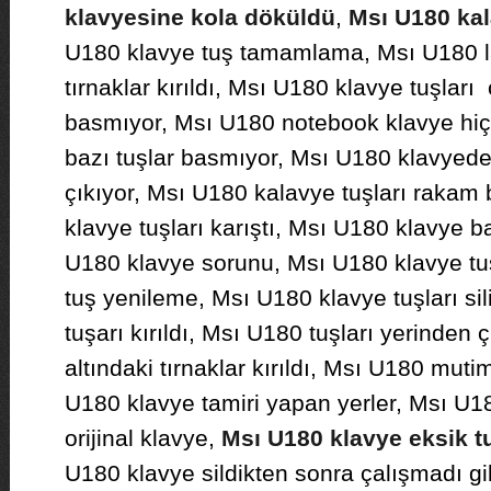
klavyesine kola döküldü
,
Msı U180 kal
U180 klavye tuş tamamlama, Msı U180 la
tırnaklar kırıldı, Msı U180 klavye tuşları
basmıyor, Msı U180 notebook klavye hiç
bazı tuşlar basmıyor, Msı U180 klavyede t
çıkıyor, Msı U180 kalavye tuşları rakam
klavye tuşları karıştı, Msı U180 klavye b
U180 klavye sorunu, Msı U180 klavye t
tuş yenileme, Msı U180 klavye tuşları si
tuşarı kırıldı, Msı U180 tuşları yerinden 
altındaki tırnaklar kırıldı, Msı U180 muti
U180 klavye tamiri yapan yerler, Msı U1
orijinal klavye,
Msı U180 klavye eksik 
U180 klavye sildikten sonra çalışmadı g