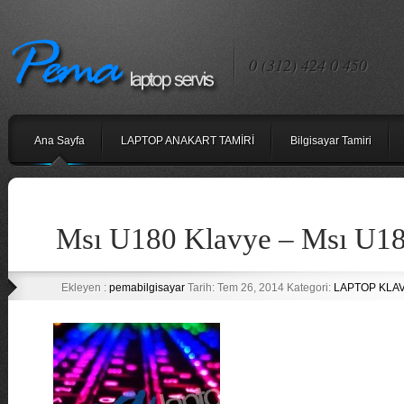
0 (312) 424 0 450
Ana Sayfa
LAPTOP ANAKART TAMİRİ
Bilgisayar Tamiri
Msı U180 Klavye – Msı U18
Ekleyen :
pemabilgisayar
Tarih: Tem 26, 2014 Kategori:
LAPTOP KLA