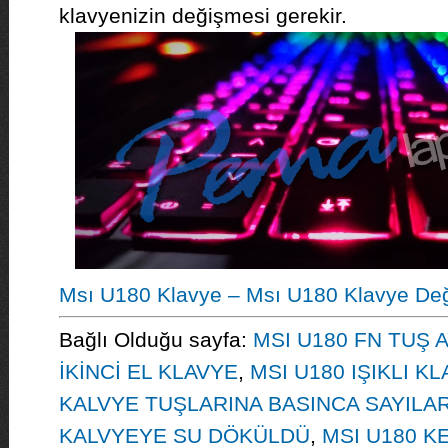
klavyenizin değişmesi gerekir.
Msı U180 Klavye – Msı U180 Klavye Değ
Bağlı Olduğu sayfa:
MSI U180 FN TUŞ 
İKİNCİ EL KLAVYE
,
MSI U180 IŞIKLI K
KALVYE TUŞLARINA BASINCA SAYILAR
KALVYEYE SU DÖKÜLDÜ
,
MSI U180 