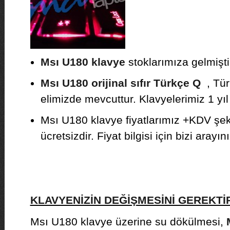
Msı U180 klavye
stoklarımıza gelmişti
Msı U180 orijinal sıfır Türkçe Q
, Türk
elimizde mevcuttur. Klavyelerimiz 1 yıl g
Msı U180 klavye fiyatlarımız +KDV şek
ücretsizdir. Fiyat bilgisi için bizi arayını
KLAVYENİZİN DEĞİŞMESİNİ GEREKT
Msı U180 klavye üzerine su dökülmesi,