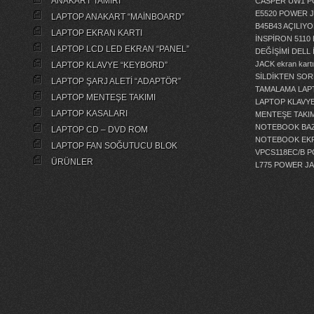
ANAKART TAMİRİ
CASPER UW1 P
E5520 POWER 
LAPTOP ANAKART “MAİNBOARD”
B45B43 AÇILI
LAPTOP EKRAN KARTI
İNSPİRON 5110
LAPTOP LCD LED EKRAN “PANEL”
DEĞİŞİMİ
DELL 
JACK
ekran kartı
LAPTOP KLAVYE “KEYBORD”
SİLDİKTEN SOR
LAPTOP ŞARJ ALETİ “ADAPTÖR”
TAMALAMA
LAP
LAPTOP MENTEŞE TAKIMI
LAPTOP KLAVY
LAPTOP KASALARI
MENTEŞE TAKIM
NOTEBOOK BAZ
LAPTOP CD – DVD ROM
NOTEBOOK EKR
LAPTOP FAN SOĞUTUCU BLOK
VPCS118EC/B 
ÜRÜNLER
L775 POWER J