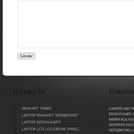
Kategoriler
Etiketle
ANAKART TAMİRİ
CASPER UW1 P
E5520 POWER 
LAPTOP ANAKART “MAİNBOARD”
B45B43 AÇILI
LAPTOP EKRAN KARTI
İNSPİRON 5110
LAPTOP LCD LED EKRAN “PANEL”
DEĞİŞİMİ
DELL 