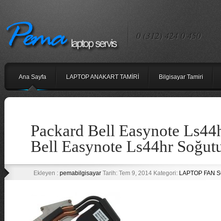
0 (312) 424 0 450
Ana Sayfa
LAPTOP ANAKART TAMİRİ
Bilgisayar Tamiri
Packard Bell Easynote Ls44
Bell Easynote Ls44hr Soğut
Ekleyen :
pemabilgisayar
Tarih: Tem 9, 2014 Kategori:
LAPTOP FAN 