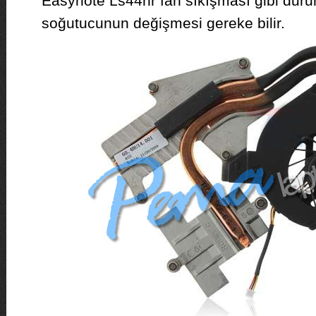
Easynote Ls44hr fan sıkışması gibi duru
soğutucunun değişmesi gereke bilir.