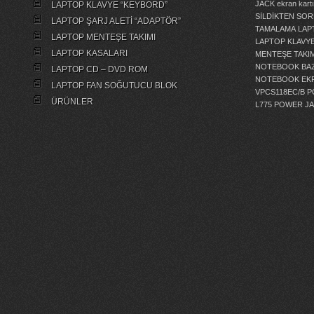
JACK
ekran kartı
LAPTOP KLAVYE “KEYBORD”
SİLDİKTEN SOR
LAPTOP ŞARJ ALETİ “ADAPTÖR”
TAMALAMA
LAP
LAPTOP MENTEŞE TAKIMI
LAPTOP KLAVY
LAPTOP KASALARI
MENTEŞE TAKIM
NOTEBOOK BAZ
LAPTOP CD – DVD ROM
NOTEBOOK EKR
LAPTOP FAN SOĞUTUCU BLOK
VPCS118EC/B 
ÜRÜNLER
L775 POWER J