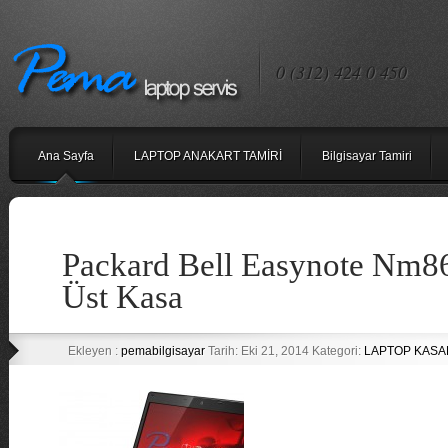
0 (312) 424 0 450
Ana Sayfa
LAPTOP ANAKART TAMİRİ
Bilgisayar Tamiri
Packard Bell Easynote Nm86
Üst Kasa
Ekleyen :
pemabilgisayar
Tarih: Eki 21, 2014 Kategori:
LAPTOP KASA