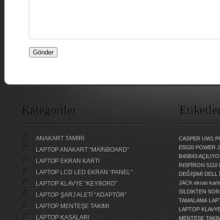
Kategoriler
Etiketle
ANAKART TAMİRİ
CASPER UW1 P
E5520 POWER 
LAPTOP ANAKART “MAİNBOARD”
B45B43 AÇILI
LAPTOP EKRAN KARTI
İNSPİRON 5110
LAPTOP LCD LED EKRAN “PANEL”
DEĞİŞİMİ
DELL 
JACK
ekran kartı
LAPTOP KLAVYE “KEYBORD”
SİLDİKTEN SOR
LAPTOP ŞARJ ALETİ “ADAPTÖR”
TAMALAMA
LAP
LAPTOP MENTEŞE TAKIMI
LAPTOP KLAVY
LAPTOP KASALARI
MENTEŞE TAKIM