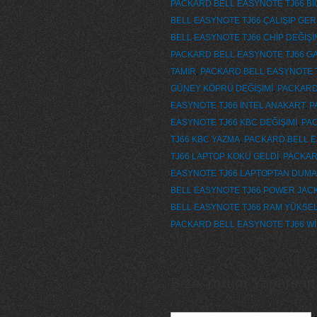
PACKARD BELL EASYNOTE TJ66 Bİ
BELL EASYNOTE TJ66 ÇALIŞIP GER
BELL EASYNOTE TJ66 CHİP DEĞİŞİ
PACKARD BELL EASYNOTE TJ66 GA
TAMİR
,
PACKARD BELL EASYNOTE 
GÜNEY KÖPRÜ DEĞİŞİMİ
,
PACKARD 
EASYNOTE TJ66 İNTEL ANAKART
,
P
EASYNOTE TJ66 KBC DEĞİŞİMİ
,
PAC
TJ66 KBC YAZMA
,
PACKARD BELL E
TJ66 LAPTOP KOKU GELDİ
,
PACKAR
EASYNOTE TJ66 LAPTOPTAN DUMA
BELL EASYNOTE TJ66 POWER JAC
BELL EASYNOTE TJ66 RAM YÜKSE
PACKARD BELL EASYNOTE TJ66 W
Bize Yorum Yaparsanız