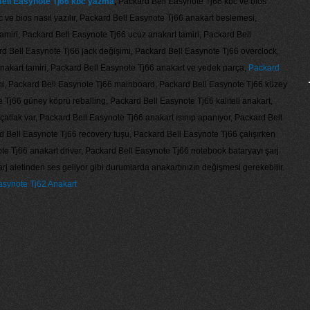
ell Easynote Tj66 kbc yazma
,
Packard Bell Easynote Tj66 kbc ve bios
c ve bios nasıl yazılır, Packard Bell Easynote Tj66 anakart beslemesi,
miri, Packard Bell Easynote Tj66 ucuz anakart tamiri, Packard Bell
rd Bell Easynote Tj66 jack değişimi, Packard Bell Easynote Tj66 overclock,
anakart tamiri, Packard Bell Easynote Tj66 anakart ve yedek parça,
Packard
i, Packard Bell Easynote Tj66 mainboard, Packard Bell Easynote Tj66 küzey
 Tj66 güney köprü reballing, Packard Bell Easynote Tj66 kaliteli anakart,
atlak var, Packard Bell Easynote Tj66 anakart ısınıp apanıyor, Packard Bell
d Bell Easynote Tj66 recovery tuşu, Packard Bell Easynote Tj66 çalışırken
te Tj66 anakart driver, Packard Bell Easynote Tj66 notebook bataryayı şarj
rj aletinden ses geliyor gibi durumlarda anakartınızın değişmesi gerekebilir.