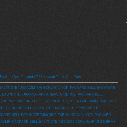
Packard Bell Easynote Tj66 Anakart Tamiri Chip Tamiri
EASYNOTE TJ66 AÇILIYOR GÖRÜNTÜ YOK
,
PACKARD BELL EASYNOTE
 EASYNOTE TJ66 ANAKART ARIZASI GİDERME
,
PACKARD BELL
 GİDERME
,
PACKARD BELL EASYNOTE TJ66 BESLEME TAMİRİ
,
PACKARD
ARI
,
PACKARD BELL EASYNOTE TJ66 BİOS CHİP
,
PACKARD BELL
CKARD BELL EASYNOTE TJ66 BİOS EKRANINDA KALIYOR
,
PACKARD
AZILIR
,
PACKARD BELL EASYNOTE TJ66 BİOS SORUNLARINI GİDERME
,