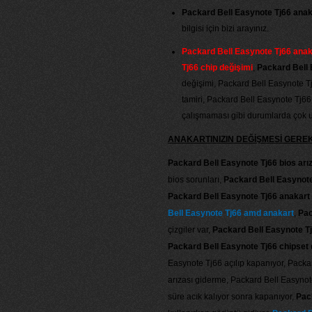
Packard Bell Easynote Tj66 anak
bilgisi için bizi arayınız.
Packard Bell Easynote Tj66 anaka
Tj66 chip değişimi
,
Packard Bell E
değişimi, Packard Bell Easynote Tj
tamiri, Packard Bell Easynote Tj66
çalışmaması gibi durumlarda çok uy
ANAKARTINIZIN DEĞİŞMESİ GER
Packard Bell Easynote Tj66 bios arı
bios sorunları,
Packard Bell Easynote 
Packard Bell Easynote Tj66 anakart 
Bell Easynote Tj66 amd anakart
,
Pac
çizgiler var,
Packard Bell Easynote Tj
Packard Bell Easynote Tj66 chipset 
Easynote Tj66 açılıp kapanıyor, Packa
arızası giderme, Packard Bell Easynote
süre acık kalıyor sonra kapanıyor,
Pack