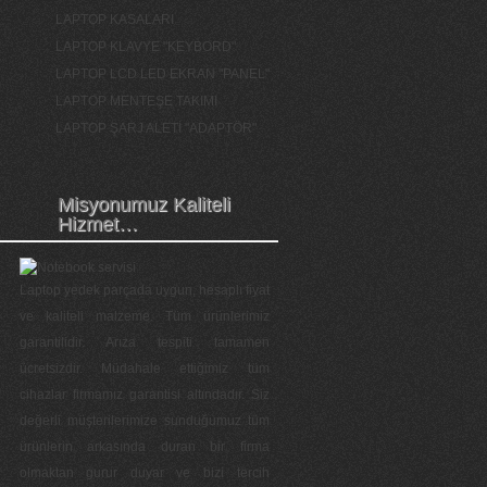
LAPTOP KASALARI
LAPTOP KLAVYE "KEYBORD"
LAPTOP LCD LED EKRAN "PANEL"
LAPTOP MENTEŞE TAKIMI
LAPTOP ŞARJ ALETİ "ADAPTÖR"
Misyonumuz Kaliteli
Hizmet…
Laptop yedek parçada uygun, hesaplı fiyat
ve kaliteli malzeme. Tüm ürünlerimiz
garantilidir. Arıza tespiti tamamen
ücretsizdir. Müdahale ettiğimiz tüm
cihazlar firmamız garantisi altındadır. Siz
değerli müşterilerimize sunduğumuz tüm
ürünlerin arkasında duran bir firma
olmaktan gurur duyar ve bizi tercih