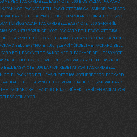
OS VE KBC
,
PACKARD BELL EASYNOTE TJ66 BİOS YAZMA
,
PACKARD
İ KAPANIYOR
,
PACKARD BELL EASYNOTE TJ66 ÇALIŞMIYOR
,
PACKARD
Mİ
,
PACKARD BELL EASYNOTE TJ66 EKRAN KARTI CHİPSET DEĞİŞİMİ
,
RANTİLİ BİOS YAZMA
,
PACKARD BELL EASYNOTE TJ66 GARANTİLİ
TJ66 GÖRÜNTÜ BOZUK GELİYOR
,
PACKARD BELL EASYNOTE TJ66
BELL EASYNOTE TJ66 HARİCİ EKRAN KARTI ANAKART
,
PACKARD BELL
ACKARD BELL EASYNOTE TJ66 İŞLEMCİ YÜKSELTME
,
PACKARD BELL
KARD BELL EASYNOTE TJ66 KBC NEDİR
,
PACKARD BELL EASYNOTE
ASYNOTE TJ66 KUZEY KÖPRÜ DEĞİŞİMİ
,
PACKARD BELL EASYNOTE
D BELL EASYNOTE TJ66 LAPTOP RESET ATIYOR
,
PACKARD BELL
N GELDİ
,
PACKARD BELL EASYNOTE TJ66 MOTHERBOARD
,
PACKARD
K
,
PACKARD BELL EASYNOTE TJ66 POWER JACK DEĞİŞİMİ
,
PACKARD
LTME
,
PACKARD BELL EASYNOTE TJ66 SÜREKLİ YENİDEN BAŞLATIYOR
,
İRELESS AÇILMIYOR
 Seviniriz...