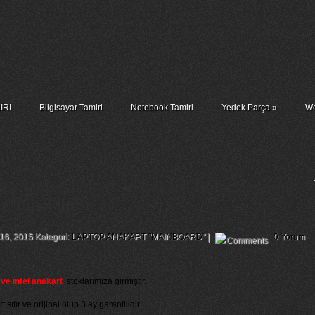
İRİ
Bilgisayar Tamiri
Notebook Tamiri
Yedek Parça
»
We
te Tj66 Anakart – Packard Bell Easynote
 Chip Tamiri
 16, 2015 Kategori:
LAPTOP ANAKART "MAİNBOARD"
|
0 Yorum
ve intel anakart
stoklarımıza girmiştir.
ıfır ve orijinal olup 3 ay garantilidir.