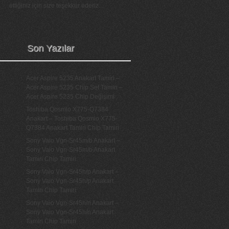
ettiğiniz için size teşekkür ederiz...
Son Yazılar
Acer Aspire 5235 Anakart Tamiri –
Acer Aspire 5235 Chip Set Tamiri –
Acer Aspire 5235 Chip Değişimi
Toshiba Qosmio X775-Q7384
Anakart – Toshiba Qosmio X775-
Q7384 Anakart Tamiri Chip Tamiri
Sony Vaio Vgn-Sr45m/b Anakart –
Sony Vaio Vgn-Sr45m/b Anakart
Tamiri Chip Tamiri
Sony Vaio Vgn-Sr45h/p Anakart –
Sony Vaio Vgn-Sr45h/p Anakart
Tamiri Chip Tamiri
Sony Vaio Vgn-Sr45h/n Anakart –
Sony Vaio Vgn-Sr45h/n Anakart
Tamiri Chip Tamiri