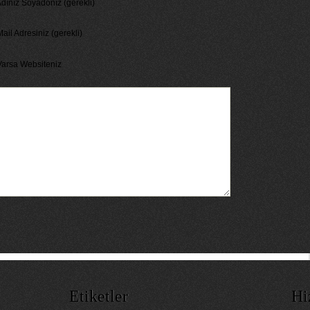
dınız Soyadonız (gerekli)
ail Adresiniz (gerekli)
Varsa Websiteniz
Etiketler
Hi