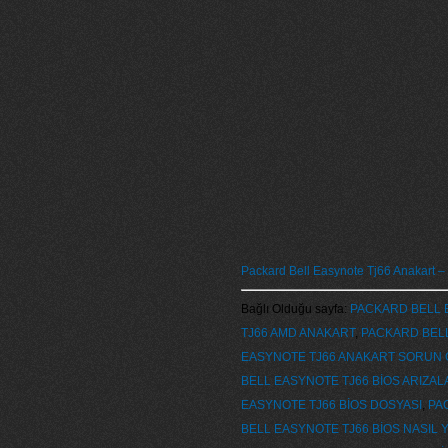
Packard Bell Easynote Tj66 Anakart – 
Bağlı Olduğu sayfa:
PACKARD BELL 
TJ66 AMD ANAKART
,
PACKARD BELL
EASYNOTE TJ66 ANAKART SORUN
BELL EASYNOTE TJ66 BİOS ARIZAL
EASYNOTE TJ66 BİOS DOSYASI
,
PA
BELL EASYNOTE TJ66 BİOS NASIL Y