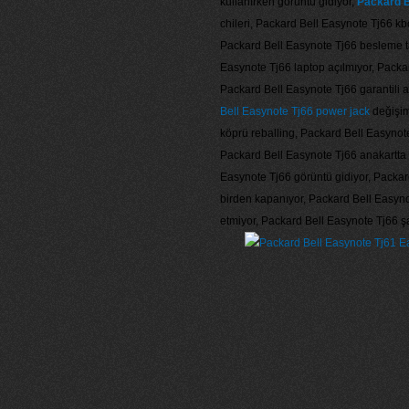
kullanırken görüntü gidiyor,
Packard B
chileri, Packard Bell Easynote Tj66 kb
Packard Bell Easynote Tj66 besleme ta
Easynote Tj66 laptop açılmıyor, Packa
Packard Bell Easynote Tj66 garantili 
Bell Easynote Tj66 power jack
değişim
köprü reballing, Packard Bell Easynote
Packard Bell Easynote Tj66 anakartta ç
Easynote Tj66 görüntü gidiyor, Packar
birden kapanıyor, Packard Bell Easyno
etmiyor, Packard Bell Easynote Tj66 şa