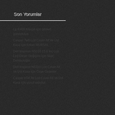
Son Yorumlar
Lg R400 Klavye
için
şevket
güneykaya
Casper Tw8 Lcd Cover Alt Ve Üst
Kasa
için
Erkan MURSAL
Dell Inspiron N5010 15.6 İnç Lcd
Led Ekran Değişimi
için
Suat
Demircioğlu
Dell İnspiron N5110 Lcd Cover Alt
Ve Üst Kasa
için
Özge Özdemir
Casper H36 Ati Lcd Cover Alt Ve Üst
Kasa
için
yusuf akbulut