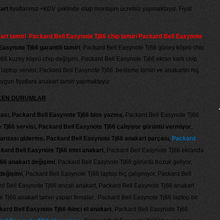
art
fiyatlarımız +KDV şeklinde olup montajını ücretsiz yapmaktayız. Fiyat
rt tamiri
,
Packard Bell Easynote Tj66 chip tamiri
,
Packard Bell Easynote
asynote Tj66 garantili tamiri
, Packard Bell Easynote Tj66 güney köprü chip
66 kuzey köprü chip değişimi, Packard Bell Easynote Tj66 ekran kartı chip
 laptop servisi, Packard Bell Easynote Tj66 besleme tamiri ve anakartın hiç
gun fiyatlara anakart tamiri yapmaktayız.
EKEN DURUMLAR
zası, Packard Bell Easynote Tj66 bios yazma,
Packard Bell Easynote Tj66
Tj66 servisi, Packard Bell Easynote Tj66 çalışıyor görüntü vermiyor
,
arızası giderme, Packard Bell Easynote Tj66 anakart parçası,
Packard
kard Bell Easynote Tj66 intel anakart
, Packard Bell Easynote Tj66 ekranda
66 anakart değişimi
, Packard Bell Easynote Tj66 görüntü bozuk geliyor,
değişimi
, Packard Bell Easynote Tj66 laptop hiç çalışmıyor, Packard Bell
rd Bell Easynote Tj66 arızalı anakart, Packard Bell Easynote Tj66 anakart
 Tj66 anakart tamiri yapan firmalar, Packard Bell Easynote Tj66 laptop bir
ard Bell Easynote Tj66 ikinci el anakart
, Packard Bell Easynote Tj66