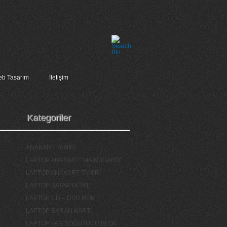
b Tasarım
İletişim
Kategoriler
ANAKART TAMİRİ
LAPTOP ANAKART "MAİNBOARD"
LAPTOP ANAKART TAMİRİ
LAPTOP BATARYA "PİL"
LAPTOP CD – DVD ROM
LAPTOP EKRAN KARTI
LAPTOP FAN SOĞUTUCU BLOK