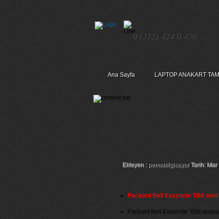
0 (312) 424 0 450
Ana Sayfa
LAPTOP ANAKART TAM
Packard Bell Easyno
Tj66 Anakart Tamiri
Ekleyen :
pemabilgisayar
Tarih: Mar
Packard Bell Easynote Tj66 amd 
Packard Bell Easynote Tj66 anakart s