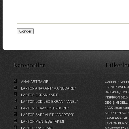
Kategoriler
Etiketle
ANAKART TAMİRİ
CASPER UW1 P
E5520 POWER 
LAPTOP ANAKART “MAİNBOARD”
B45B43 AÇILI
LAPTOP EKRAN KARTI
İNSPİRON 5110
LAPTOP LCD LED EKRAN “PANEL”
DEĞİŞİMİ
DELL 
JACK
ekran kartı
LAPTOP KLAVYE “KEYBORD”
SİLDİKTEN SOR
LAPTOP ŞARJ ALETİ “ADAPTÖR”
TAMALAMA
LAP
LAPTOP MENTEŞE TAKIMI
LAPTOP KLAVY
LAPTOP KASALARI
MENTEŞE TAKIM