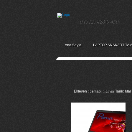
0 (312) 424 0 450
Ana Sayfa
LAPTOP ANAKART TAM
Packard Bell Ts11 L
Ekleyen :
pemabilgisayar
Tarih: Mar