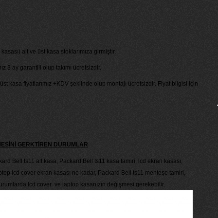
asası) alt ve üst kasa stoklarımıza girmiştir.
 3 ay garantili olup takımı ücretsizdir.
 üst kasa fiyatlarımız +KDV şeklinde olup montajı ücretsizdir. Fiyat bilgisi için
MESİNİ GERKTİREN DURUMLAR
kard Bell ts11 alt kasa, Packard Bell ts11 kasa tamiri, lcd ekran kasası,
aptop lcd cover ekran kasası ne kadar, Packard Bell ts11 menteşe tamiri,
 durumlarda lcd cover ve laptop kasanızın değişmesi gerekebilir.