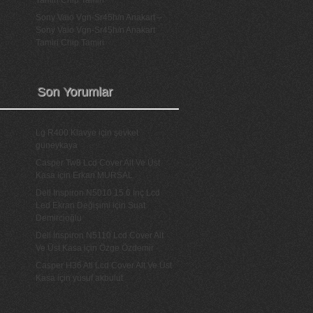
Tamiri Chip Tamiri
Sony Vaio Vgn-Sr45h/n Anakart –
Sony Vaio Vgn-Sr45h/n Anakart
Tamiri Chip Tamiri
Son Yorumlar
Lg R400 Klavye
için
şevket
güneykaya
Casper Tw8 Lcd Cover Alt Ve Üst
Kasa
için
Erkan MURSAL
Dell Inspiron N5010 15.6 İnç Lcd
Led Ekran Değişimi
için
Suat
Demircioğlu
Dell İnspiron N5110 Lcd Cover Alt
Ve Üst Kasa
için
Özge Özdemir
Casper H36 Ati Lcd Cover Alt Ve Üst
Kasa
için
yusuf akbulut