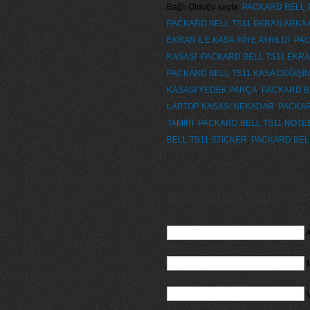
Bağlı Olduğu sayfa:
PACKARD BELL T
PACKARD BELL TS11 EKRAN ARKA 
EKRAN İLE KASA İKİYE AYRILDI
,
PAC
KASASI
,
PACKARD BELL TS11 EKR
PACKARD BELL TS11 KASA DEĞİŞİM
KASASI YEDEK PARÇA
,
PACKARD B
LAPTOP KASASI NEKADAR
,
PACKAR
TAMİRİ
,
PACKARD BELL TS11 NOTEB
BELL TS11 STİCKER
,
PACKARD BELL
Bize Yorum Yaparsanız
A
M