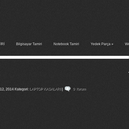
İRİ
Bilgisayar Tamiri
Notebook Tamiri
Yedek Parça
»
We
cd Cover Alt Ve Üst Kasa
 12, 2014 Kategori:
LAPTOP KASALARI
|
0 Yorum