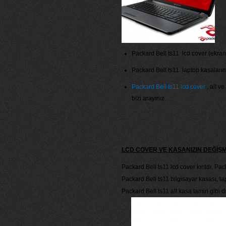
Packard Bell ts11 lcd cover (ekran k
Packard Bell ts11 laptop kasalarımız
Packard Bell ts11 lcd cover
, alt ve
bizi arayınız.
LCD COVER VE KASANIZIN DEĞİŞ
Packard Bell ts11 lcd cover kırıldı, Pac
Packard Bell ts11 bilgisayar kasası, l
Packard Bell ts11 alt kasa tamiri gibi