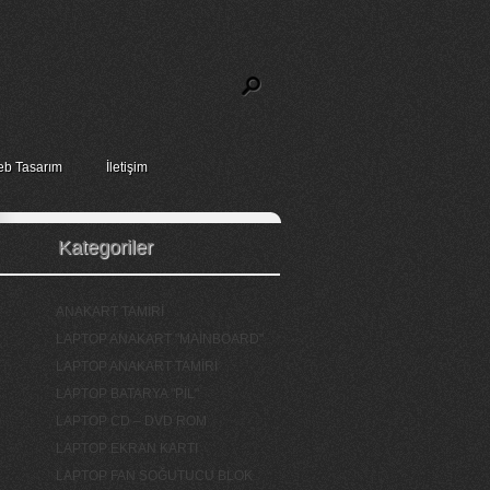
b Tasarım
İletişim
Kategoriler
ANAKART TAMİRİ
LAPTOP ANAKART "MAİNBOARD"
LAPTOP ANAKART TAMİRİ
LAPTOP BATARYA "PİL"
LAPTOP CD – DVD ROM
LAPTOP EKRAN KARTI
LAPTOP FAN SOĞUTUCU BLOK