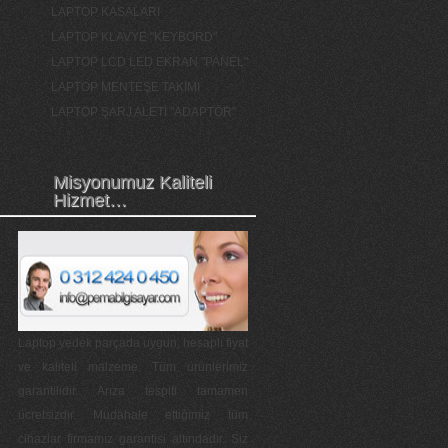
LAPTOP KASALARI
LAPTOP KLAVYE "KEYBORD"
LAPTOP LCD LED EKRAN "PANEL"
LAPTOP MENTEŞE TAKIMI
LAPTOP ŞARJ ALETİ "ADAPTÖR"
Misyonumuz Kaliteli
Hizmet…
Laptop yedek parçada uygun, hesaplı fiyat
ve kaliteli malzeme. Tüm ürünlerimiz
garantilidir. Arıza tespiti tamamen
ücretsizdir. Müdahale ettiğimiz tüm
cihazlar firmamız garantisi altındadır. Siz