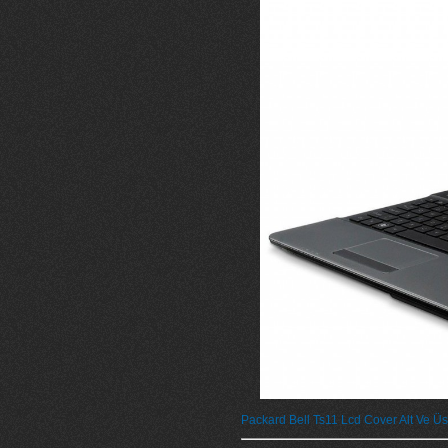
Packard Bell Ts11 Lcd Cover Alt Ve Üs