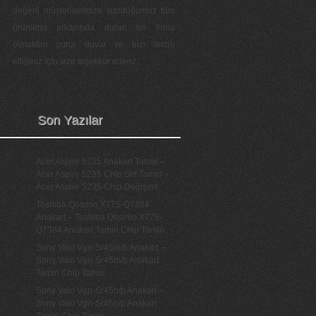
değerli müşterilerimize sunduğumuz tüm
ürünlerin arkasında duran bir firma
olmaktan gurur duyar ve bizi tercih
ettiğiniz için size teşekkür ederiz...
Son Yazılar
Acer Aspire 5235 Anakart Tamiri –
Acer Aspire 5235 Chip Set Tamiri –
Acer Aspire 5235 Chip Değişimi
Toshiba Qosmio X775-Q7384
Anakart – Toshiba Qosmio X775-
Q7384 Anakart Tamiri Chip Tamiri
Sony Vaio Vgn-Sr45m/b Anakart –
Sony Vaio Vgn-Sr45m/b Anakart
Tamiri Chip Tamiri
Sony Vaio Vgn-Sr45h/p Anakart –
Sony Vaio Vgn-Sr45h/p Anakart