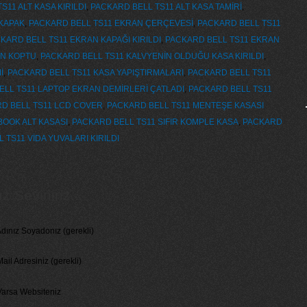
S11 ALT KASA KIRILDI
,
PACKARD BELL TS11 ALT KASA TAMİRİ
,
KAPAK
,
PACKARD BELL TS11 EKRAN ÇERÇEVESİ
,
PACKARD BELL TS11
KARD BELL TS11 EKRAN KAPAĞI KIRILDI
,
PACKARD BELL TS11 EKRAN
AN KOPTU
,
PACKARD BELL TS11 KALVYENİN OLDUĞU KASA KIRILDI
,
İ
,
PACKARD BELL TS11 KASA YAPIŞTIRMALARI
,
PACKARD BELL TS11
ELL TS11 LAPTOP EKRAN DEMİRLERİ ÇATLADI
,
PACKARD BELL TS11
D BELL TS11 LCD COVER
,
PACKARD BELL TS11 MENTEŞE KASASI
OOK ALT KASASI
,
PACKARD BELL TS11 SIFIR KOMPLE KASA
,
PACKARD
 TS11 VİDA YUVALARI KIRILDI
 Seviniriz...
dınız Soyadonız (gerekli)
ail Adresiniz (gerekli)
Varsa Websiteniz