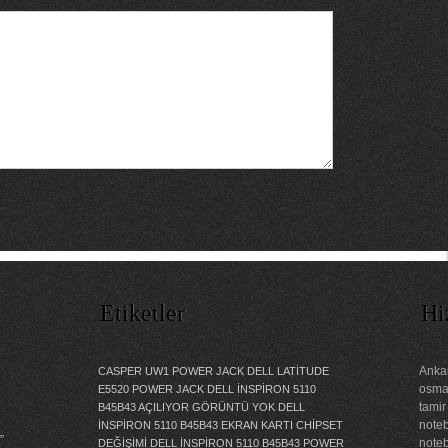
Etiketler
Hi
Ankar
CASPER UW1 POWER JACK
DELL LATİTUDE
osman
E5520 POWER JACK
DELL İNSPİRON 5110
tamir
B45B43 AÇILIYOR GÖRÜNTÜ YOK
DELL
noteb
İNSPİRON 5110 B45B43 EKRAN KARTI CHİPSET
”
noteb
DEĞİŞİMİ
DELL İNSPİRON 5110 B45B43 POWER