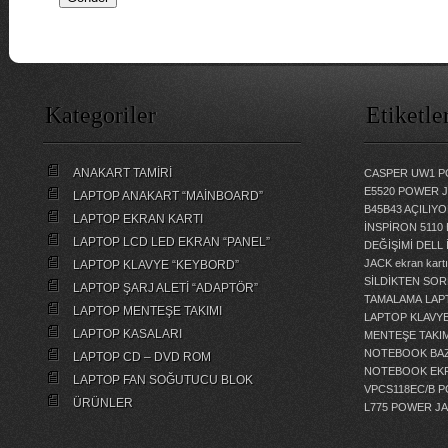
Kategoriler
Etiketle
ANAKART TAMİRİ
CASPER UW1 P
E5520 POWER 
LAPTOP ANAKART “MAİNBOARD”
B45B43 AÇILI
LAPTOP EKRAN KARTI
İNSPİRON 5110
LAPTOP LCD LED EKRAN “PANEL”
DEĞİŞİMİ
DELL 
JACK
ekran kartı
LAPTOP KLAVYE “KEYBORD”
SİLDİKTEN SOR
LAPTOP ŞARJ ALETİ “ADAPTÖR”
TAMALAMA
LAP
LAPTOP MENTEŞE TAKIMI
LAPTOP KLAVY
LAPTOP KASALARI
MENTEŞE TAKIM
NOTEBOOK BAZ
LAPTOP CD – DVD ROM
NOTEBOOK EKR
LAPTOP FAN SOĞUTUCU BLOK
VPCS118EC/B 
ÜRÜNLER
L775 POWER J