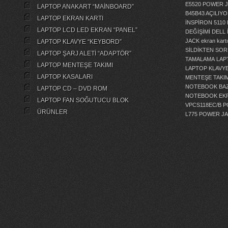
E5520 POWER 
LAPTOP ANAKART “MAİNBOARD”
B45B43 AÇILI
LAPTOP EKRAN KARTI
İNSPİRON 5110
LAPTOP LCD LED EKRAN “PANEL”
DEĞİŞİMİ
DELL 
JACK
ekran kartı
LAPTOP KLAVYE “KEYBORD”
SİLDİKTEN SOR
LAPTOP ŞARJ ALETİ “ADAPTÖR”
TAMALAMA
LAP
LAPTOP MENTEŞE TAKIMI
LAPTOP KLAVY
LAPTOP KASALARI
MENTEŞE TAKIM
NOTEBOOK BAZ
LAPTOP CD – DVD ROM
NOTEBOOK EKR
LAPTOP FAN SOĞUTUCU BLOK
VPCS118EC/B 
ÜRÜNLER
L775 POWER J