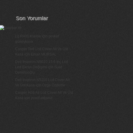
Son Yorumlar
Lg R400 Klavye
için
şevket
güneykaya
Casper Tw8 Lcd Cover Alt Ve Üst
Kasa
için
Erkan MURSAL
Dell Inspiron N5010 15.6 İnç Lcd
Led Ekran Değişimi
için
Suat
Demircioğlu
Dell İnspiron N5110 Lcd Cover Alt
Ve Üst Kasa
için
Özge Özdemir
Casper H36 Ati Lcd Cover Alt Ve Üst
Kasa
için
yusuf akbulut