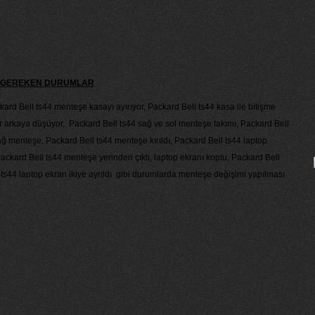
Sİ GEREKEN DURUMLAR
ard Bell ts44 menteşe kasayı ayırıyor, Packard Bell ts44 kasa ile bitişme
or arkaya düşüyor, Packard Bell ts44 sağ ve sol menteşe takımı, Packard Bell
ğ menteşe, Packard Bell ts44 menteşe kırıldı, Packard Bell ts44 laptop
ackard Bell ts44 menteşe yerinden çıktı, laptop ekranı koptu, Packard Bell
 ts44 laptop ekran ikiye ayrıldı gibi durumlarda menteşe değişimi yapılması