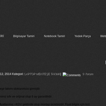
İRİ
Bilgisayar Tamiri
Notebook Tamiri
Yedek Parça
Web
Sağ Ve Sol Menteşe Takımı
 12, 2014 Kategori:
LAPTOP MENTEŞE TAKIMI
|
0 Yorum
e takımı stoklarımıza girmiştir.
ız sıfır ve orijinal olup 6 ay garantilidir.
atlarımız +KDV şeklinde olup montajı ücretsizdir. Fiyat bilgisi için bizi