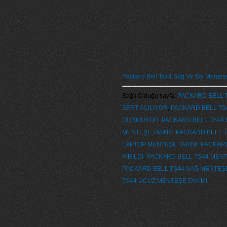
Packard Bell Ts44 Sağ Ve Sol Menteş
Bağlı Olduğu sayfa:
PACKARD BELL T
SERT AÇILIYOR
,
PACKARD BELL TS4
DURMUYOR
,
PACKARD BELL TS44 E
MENTEŞE TAMİRİ
,
PACKARD BELL T
LAPTOP MENTEŞE TAKIMI
,
PACKARD
KIRILDI
,
PACKARD BELL TS44 MENT
PACKARD BELL TS44 SAĞ MENTEŞE
TS44 UCUZ MENTEŞE TAKIMI
Bize Yorum Yaparsanız