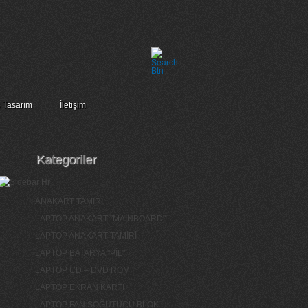
 Tasarım
İletişim
Kategoriler
ANAKART TAMİRİ
LAPTOP ANAKART "MAİNBOARD"
LAPTOP ANAKART TAMİRİ
LAPTOP BATARYA "PİL"
LAPTOP CD – DVD ROM
LAPTOP EKRAN KARTI
LAPTOP FAN SOĞUTUCU BLOK