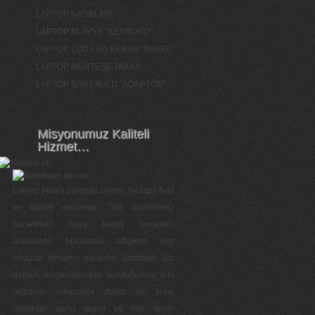
LAPTOP KASALARI
LAPTOP KLAVYE "KEYBORD"
LAPTOP LCD LED EKRAN "PANEL"
LAPTOP MENTEŞE TAKIMI
LAPTOP ŞARJ ALETİ "ADAPTÖR"
Misyonumuz Kaliteli
Hizmet…
Laptop yedek parçada uygun, hesaplı fiyat
ve kaliteli malzeme. Tüm ürünlerimiz
garantilidir. Arıza tespiti tamamen
ücretsizdir. Müdahale ettiğimiz tüm
cihazlar firmamız garantisi altındadır. Siz
değerli müşterilerimize sunduğumuz tüm
ürünlerin arkasında duran bir firma
olmaktan gurur duyar ve bizi tercih