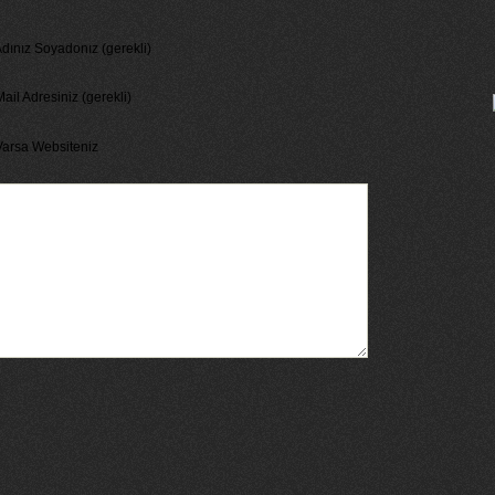
dınız Soyadonız (gerekli)
ail Adresiniz (gerekli)
Varsa Websiteniz