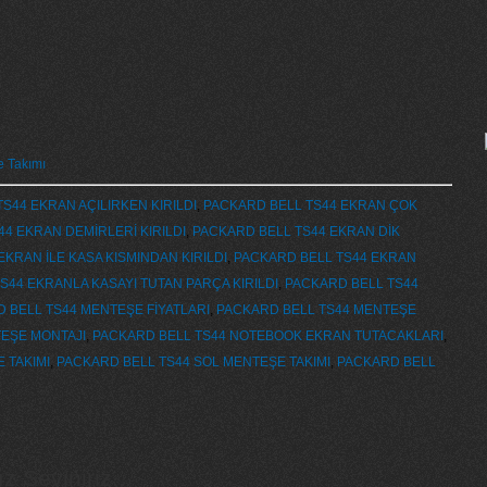
e Takımı
S44 EKRAN AÇILIRKEN KIRILDI
,
PACKARD BELL TS44 EKRAN ÇOK
4 EKRAN DEMİRLERİ KIRILDI
,
PACKARD BELL TS44 EKRAN DİK
KRAN İLE KASA KISMINDAN KIRILDI
,
PACKARD BELL TS44 EKRAN
S44 EKRANLA KASAYI TUTAN PARÇA KIRILDI
,
PACKARD BELL TS44
 BELL TS44 MENTEŞE FİYATLARI
,
PACKARD BELL TS44 MENTEŞE
EŞE MONTAJI
,
PACKARD BELL TS44 NOTEBOOK EKRAN TUTACAKLARI
,
 TAKIMI
,
PACKARD BELL TS44 SOL MENTEŞE TAKIMI
,
PACKARD BELL
 Seviniriz...