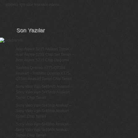
ettiğiniz için size teşekkür ederiz...
Son Yazılar
Acer Aspire 5235 Anakart Tamiri –
Acer Aspire 5235 Chip Set Tamiri –
Acer Aspire 5235 Chip Değişimi
Toshiba Qosmio X775-Q7384
Anakart – Toshiba Qosmio X775-
Q7384 Anakart Tamiri Chip Tamiri
Sony Vaio Vgn-Sr45m/b Anakart –
Sony Vaio Vgn-Sr45m/b Anakart
Tamiri Chip Tamiri
Sony Vaio Vgn-Sr45h/p Anakart –
Sony Vaio Vgn-Sr45h/p Anakart
Tamiri Chip Tamiri
Sony Vaio Vgn-Sr45h/n Anakart –
Sony Vaio Vgn-Sr45h/n Anakart
Tamiri Chip Tamiri