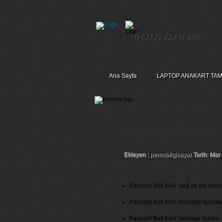
0 (312) 424 0 450
Ana Sayfa
LAPTOP ANAKART TAM
Packard Bell Ts44 
Ekleyen :
pemabilgisayar
Tarih: Mar
Packard Bell ts44 sağ ve sol menteş
Packard Bell ts44 menteşe takımlarım
Packard Bell ts44 menteşe takımı fiy