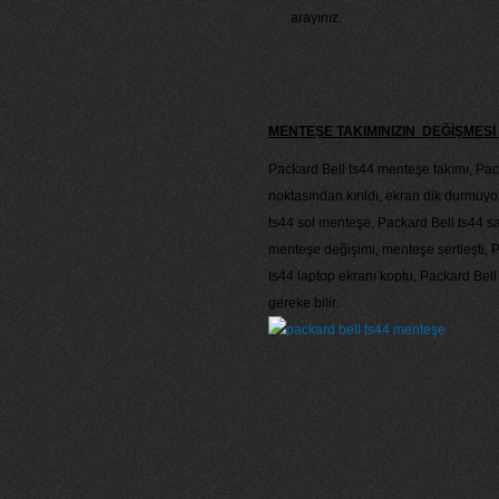
arayınız.
MENTEŞE TAKIMINIZIN DEĞİŞME
Packard Bell ts44 menteşe takımı, Pack
noktasından kırıldı, ekran dik durmuy
ts44 sol menteşe, Packard Bell ts44 sa
menteşe değişimi, menteşe sertleşti, P
ts44 laptop ekranı koptu, Packard Bell
gereke bilir.