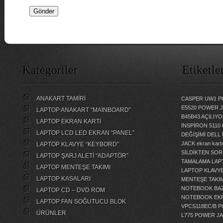
Kategoriler
Etiketle
ANAKART TAMİRİ
CASPER UW1 P
E5520 POWER 
LAPTOP ANAKART “MAİNBOARD”
B45B43 AÇILI
LAPTOP EKRAN KARTI
İNSPİRON 5110
LAPTOP LCD LED EKRAN “PANEL”
DEĞİŞİMİ
DELL 
JACK
ekran kartı
LAPTOP KLAVYE “KEYBORD”
SİLDİKTEN SOR
LAPTOP ŞARJ ALETİ “ADAPTÖR”
TAMALAMA
LAP
LAPTOP MENTEŞE TAKIMI
LAPTOP KLAVY
LAPTOP KASALARI
MENTEŞE TAKIM
NOTEBOOK BAZ
LAPTOP CD – DVD ROM
NOTEBOOK EKR
LAPTOP FAN SOĞUTUCU BLOK
VPCS118EC/B 
ÜRÜNLER
L775 POWER J