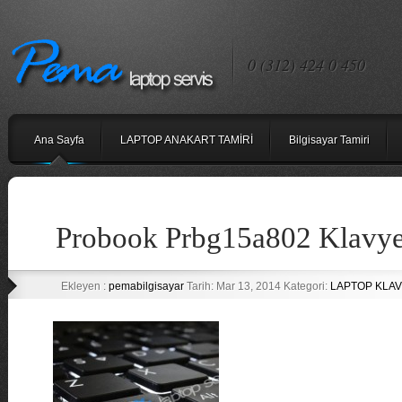
0 (312) 424 0 450
Ana Sayfa
LAPTOP ANAKART TAMİRİ
Bilgisayar Tamiri
Probook Prbg15a802 Klavy
Ekleyen :
pemabilgisayar
Tarih: Mar 13, 2014 Kategori:
LAPTOP KLAV