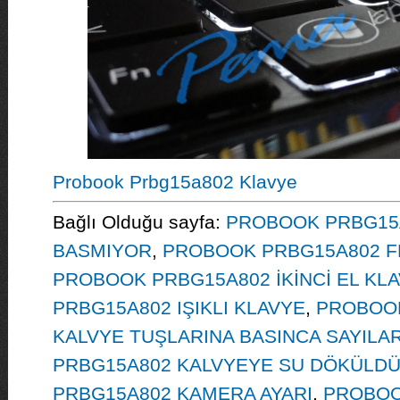
Probook Prbg15a802 Klavye
Bağlı Olduğu sayfa:
PROBOOK PRBG15A
BASMIYOR
,
PROBOOK PRBG15A802 FN
PROBOOK PRBG15A802 İKİNCİ EL KL
PRBG15A802 IŞIKLI KLAVYE
,
PROBOO
KALVYE TUŞLARINA BASINCA SAYILAR
PRBG15A802 KALVYEYE SU DÖKÜLD
PRBG15A802 KAMERA AYARI
,
PROBOO