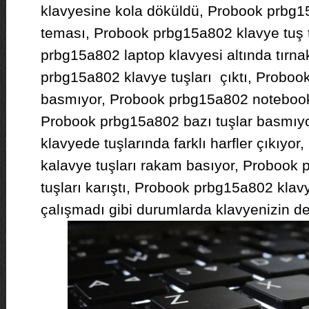
klavyesine kola döküldü, Probook prbg15
teması, Probook prbg15a802 klavye tu
prbg15a802 laptop klavyesi altında tırnak
prbg15a802 klavye tuşları çıktı, Proboo
basmıyor, Probook prbg15a802 notebook 
Probook prbg15a802 bazı tuşlar basmıy
klavyede tuşlarında farklı harfler çıkıyo
kalavye tuşları rakam basıyor, Probook
tuşları karıştı, Probook prbg15a802 klavy
çalışmadı gibi durumlarda klavyenizin de