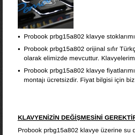
Probook prbg15a802 klavye stoklarımız
Probook prbg15a802 orijinal sıfır Türk
olarak elimizde mevcuttur. Klavyelerimiz
Probook prbg15a802 klavye fiyatlarım
montajı ücretsizdir. Fiyat bilgisi için biz
KLAVYENİZİN DEĞİŞMESİNİ GEREKT
Probook prbg15a802 klavye üzerine su 