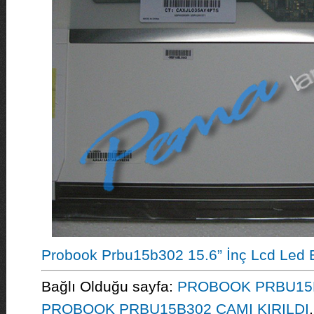
Probook Prbu15b302 15.6” İnç Lcd Led 
Bağlı Olduğu sayfa:
PROBOOK PRBU15B
PROBOOK PRBU15B302 CAMI KIRILDI