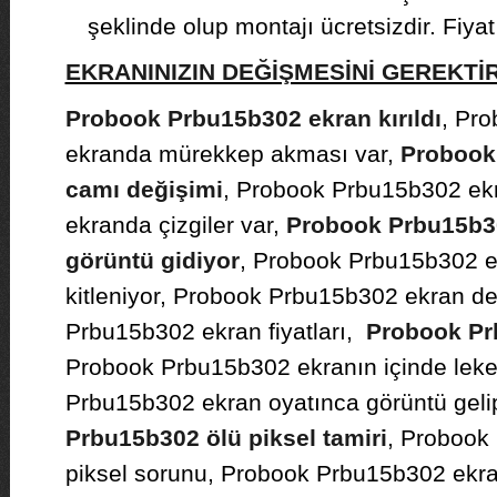
şeklinde olup montajı ücretsizdir. Fiyat b
EKRANINIZIN DEĞİŞMESİNİ GEREKT
Probook Prbu15b302 ekran kırıldı
, Pr
ekranda mürekkep akması var,
Probook
camı değişimi
, Probook Prbu15b302 ekr
ekranda çizgiler var,
Probook Prbu15b30
görüntü gidiyor
, Probook Prbu15b302 
kitleniyor, Probook Prbu15b302 ekran de
Prbu15b302 ekran fiyatları,
Probook Pr
Probook Prbu15b302 ekranın içinde leke
Prbu15b302 ekran oyatınca görüntü gelip
Prbu15b302 ölü piksel tamiri
, Probook
piksel sorunu, Probook Prbu15b302 ekr