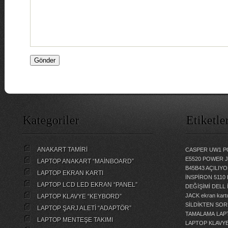
Kategoriler
Etiketle
ANAKART TAMİRİ
CASPER UW1 P
E5520 POWER 
LAPTOP ANAKART “MAİNBOARD”
B45B43 AÇILI
LAPTOP EKRAN KARTI
İNSPİRON 5110
LAPTOP LCD LED EKRAN “PANEL”
DEĞİŞİMİ
DELL 
JACK
ekran kartı
LAPTOP KLAVYE “KEYBORD”
SİLDİKTEN SOR
LAPTOP ŞARJ ALETİ “ADAPTÖR”
TAMALAMA
LAP
LAPTOP MENTEŞE TAKIMI
LAPTOP KLAVY