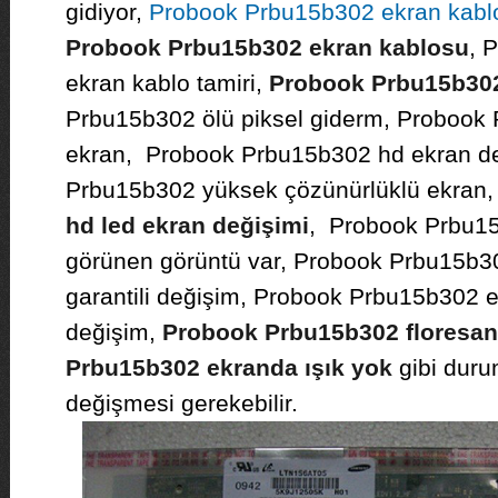
gidiyor,
Probook Prbu15b302 ekran kabl
Probook Prbu15b302 ekran kablosu
, 
ekran kablo tamiri,
Probook Prbu15b302
Prbu15b302 ölü piksel giderm, Probook P
ekran, Probook Prbu15b302 hd ekran de
Prbu15b302 yüksek çözünürlüklü ekran
hd led ekran değişimi
, Probook Prbu15
görünen görüntü var, Probook Prbu15b30
garantili değişim, Probook Prbu15b302 e
değişim,
Probook Prbu15b302 floresan
Prbu15b302 ekranda ışık yok
gibi duru
değişmesi gerekebilir.