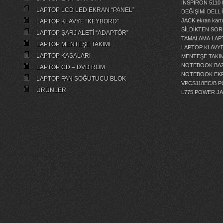
İNSPİRON 5110
LAPTOP LCD LED EKRAN “PANEL”
DEĞİŞİMİ
DELL 
JACK
ekran kartı
LAPTOP KLAVYE “KEYBORD”
SİLDİKTEN SOR
LAPTOP ŞARJ ALETİ “ADAPTÖR”
TAMALAMA
LAP
LAPTOP MENTEŞE TAKIMI
LAPTOP KLAVY
LAPTOP KASALARI
MENTEŞE TAKIM
NOTEBOOK BAZ
LAPTOP CD – DVD ROM
NOTEBOOK EKR
LAPTOP FAN SOĞUTUCU BLOK
VPCS118EC/B 
ÜRÜNLER
L775 POWER J