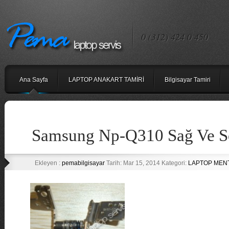
0 (312) 424 0 450
Ana Sayfa
LAPTOP ANAKART TAMİRİ
Bilgisayar Tamiri
Samsung Np-Q310 Sağ Ve So
Ekleyen :
pemabilgisayar
Tarih: Mar 15, 2014 Kategori:
LAPTOP MENT