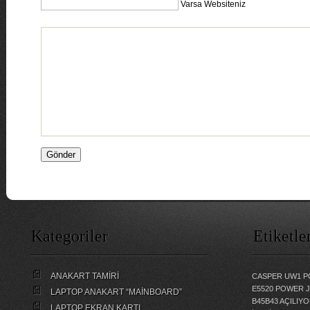
Varsa Websiteniz
Kategoriler
Etiketle
ANAKART TAMİRİ
CASPER UW1 P
E5520 POWER 
LAPTOP ANAKART “MAİNBOARD”
B45B43 AÇILI
LAPTOP EKRAN KARTI