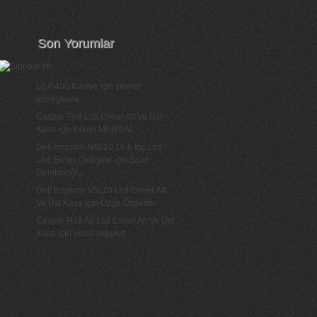
Son Yorumlar
Lg R400 Klavye
için
şevket
güneykaya
Casper Tw8 Lcd Cover Alt Ve Üst
Kasa
için
Erkan MURSAL
Dell Inspiron N5010 15.6 İnç Lcd
Led Ekran Değişimi
için
Suat
Demircioğlu
Dell İnspiron N5110 Lcd Cover Alt
Ve Üst Kasa
için
Özge Özdemir
Casper H36 Ati Lcd Cover Alt Ve Üst
Kasa
için
yusuf akbulut