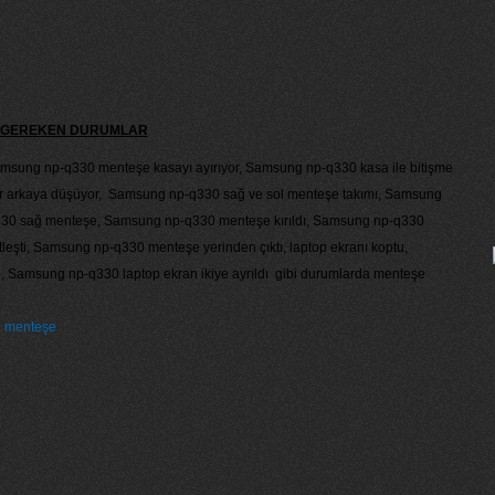
Sİ GEREKEN DURUMLAR
sung np-q330 menteşe kasayı ayırıyor, Samsung np-q330 kasa ile bitişme
yor arkaya düşüyor, Samsung np-q330 sağ ve sol menteşe takımı, Samsung
30 sağ menteşe, Samsung np-q330 menteşe kırıldı, Samsung np-q330
leşti, Samsung np-q330 menteşe yerinden çıktı, laptop ekranı koptu,
 Samsung np-q330 laptop ekran ikiye ayrıldı gibi durumlarda menteşe