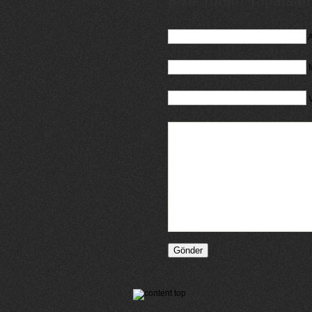
Bize Yorum Yaparsanız
A
M