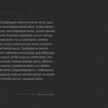
zmetlerimiz
a bilgisayar notebook teknik sevisi, gazi
 paşa laptop teknik sevisi, kızılay laptop
 yeri, asus bilgisayar tamiri, sincan yerinde
ook, Eryaman bilgisayar servisi, mamak
ook tamiri, hp anakart tamiri, ümitköy
de servis, emek yerinde servis, Keçiören
rt teknik servis, Tandoğan pc servisi,
ler notebook yedek parça, gop bilgisayar
 parça, abidin paşa pc yedek paça, dell
ay servisi, mamak yerinde servis, dikimevi
p servisi, hoşdere pc tamir yeri, akdere
de sevisi, balgat bilgisayarcı, kırkkonaklar
sayarcısı, bahçeli yerinde servisi, hp teknik
s, toshiba servisi, samsung sevisi...
Yazan & Çizen |
Ramazan Aykut