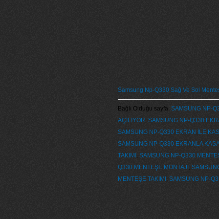
Samsung Np-Q330 Sağ Ve Sol Menteş
Bağlı Olduğu sayfa:
SAMSUNG NP-Q33
AÇILIYOR
,
SAMSUNG NP-Q330 EKRA
SAMSUNG NP-Q330 EKRAN İLE KASA
SAMSUNG NP-Q330 EKRANLA KASAY
TAKIMI
,
SAMSUNG NP-Q330 MENTEŞ
Q330 MENTEŞE MONTAJI
,
SAMSUNG
MENTEŞE TAKIMI
,
SAMSUNG NP-Q33