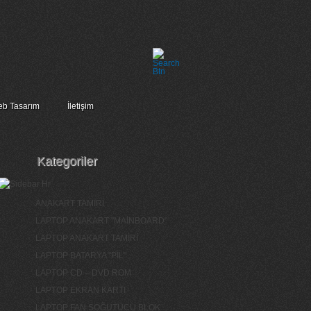
b Tasarım
İletişim
Kategoriler
ANAKART TAMİRİ
LAPTOP ANAKART "MAİNBOARD"
LAPTOP ANAKART TAMİRİ
LAPTOP BATARYA "PİL"
LAPTOP CD – DVD ROM
LAPTOP EKRAN KARTI
LAPTOP FAN SOĞUTUCU BLOK