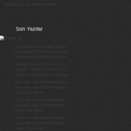
ettiğiniz için size teşekkür ederiz...
Son Yazılar
Acer Aspire 5235 Anakart Tamiri –
Acer Aspire 5235 Chip Set Tamiri –
Acer Aspire 5235 Chip Değişimi
Toshiba Qosmio X775-Q7384
Anakart – Toshiba Qosmio X775-
Q7384 Anakart Tamiri Chip Tamiri
Sony Vaio Vgn-Sr45m/b Anakart –
Sony Vaio Vgn-Sr45m/b Anakart
Tamiri Chip Tamiri
Sony Vaio Vgn-Sr45h/p Anakart –
Sony Vaio Vgn-Sr45h/p Anakart
Tamiri Chip Tamiri
Sony Vaio Vgn-Sr45h/n Anakart –
Sony Vaio Vgn-Sr45h/n Anakart
Tamiri Chip Tamiri