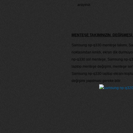
arayınız.
MENTEŞE TAKIMINIZIN DEĞİŞME
Samsung np-q330 menteşe takımı, Sam
noktasından kırıldı, ekran dik durmu
np-q330 sol menteşe, Samsung np-q3
laptop menteşe değişimi, menteşe sert
Samsung np-q330 laptop ekranı koptu,
değişimi yapılması gereke bilir.