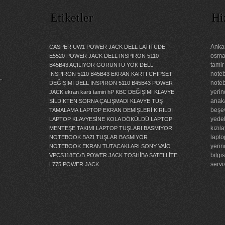
Etiketler
Hi
Ankar
CASPER UW1 POWER JACK
DELL LATİTUDE
osman
E5520 POWER JACK
DELL İNSPİRON 5110
tamir
B45B43 AÇILIYOR GÖRÜNTÜ YOK
DELL
noteb
İNSPİRON 5110 B45B43 EKRAN KARTI CHİPSET
”
noteb
DEĞİŞİMİ
DELL İNSPİRON 5110 B45B43 POWER
yerin
JACK
ekran kartı tamiri
hP KBC DEĞİŞİMİ
KLAVYE
anaka
SİLDİKTEN SORNA ÇALIŞMADI
KLAVYE TUŞ
beşev
TAMALAMA
LAPTOP EKRAN DEMİŞLERİ KIRILDI
yedek
LAPTOP KLAVYESİNE KOLA DÖKÜLDÜ
LAPTOP
kızıl
MENTEŞE TAKIMI
LAPTOP TUŞLARI BASMIYOR
lapto
NOTEBOOK BAZI TUŞLAR BASMIYOR
yerin
NOTEBOOK EKRAN TUTACAKLARI
SONY VAİO
bilgi
VPCS118EC/B POWER JACK
TOSHİBA SATELLİTE
servi
L775 POWER JACK