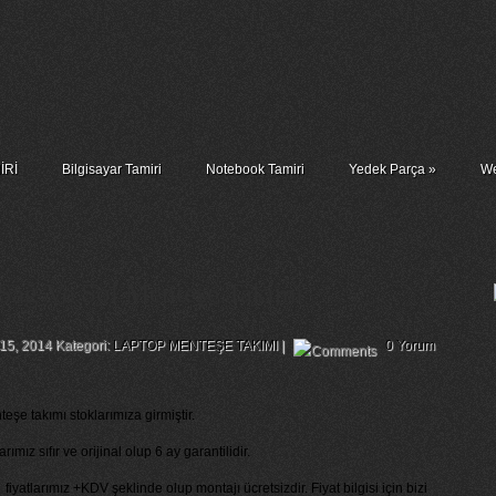
İRİ
Bilgisayar Tamiri
Notebook Tamiri
Yedek Parça
»
We
ağ Ve Sol Menteşe Takımı
 15, 2014 Kategori:
LAPTOP MENTEŞE TAKIMI
|
0 Yorum
e takımı stoklarımıza girmiştir.
z sıfır ve orijinal olup 6 ay garantilidir.
tlarımız +KDV şeklinde olup montajı ücretsizdir. Fiyat bilgisi için bizi