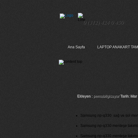
0 (312) 424 0 450
Ana Sayfa
LAPTOP ANAKART TAM
Samsung Np-Q330 S
Ekleyen :
pemabilgisayar
Tarih: Mar
Samsung np-q330 sağ ve sol menteş
Samsung np-q330 menteşe takımlarımı
Samsung np-q330 menteşe takımı fiya