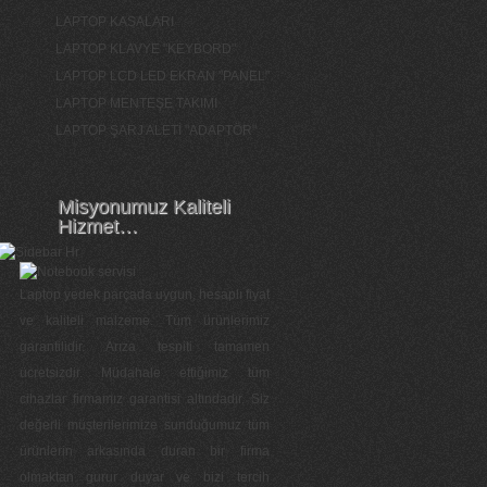
LAPTOP KASALARI
LAPTOP KLAVYE "KEYBORD"
LAPTOP LCD LED EKRAN "PANEL"
LAPTOP MENTEŞE TAKIMI
LAPTOP ŞARJ ALETİ "ADAPTÖR"
Misyonumuz Kaliteli
Hizmet…
Laptop yedek parçada uygun, hesaplı fiyat
ve kaliteli malzeme. Tüm ürünlerimiz
garantilidir. Arıza tespiti tamamen
ücretsizdir. Müdahale ettiğimiz tüm
cihazlar firmamız garantisi altındadır. Siz
değerli müşterilerimize sunduğumuz tüm
ürünlerin arkasında duran bir firma
olmaktan gurur duyar ve bizi tercih