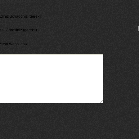
 Seviniriz...
dınız Soyadonız (gerekli)
ail Adresiniz (gerekli)
Varsa Websiteniz