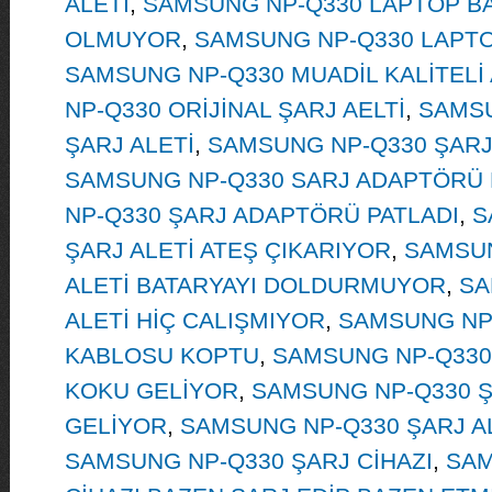
ALETİ
,
SAMSUNG NP-Q330 LAPTOP BA
OLMUYOR
,
SAMSUNG NP-Q330 LAPT
SAMSUNG NP-Q330 MUADİL KALİTELİ
NP-Q330 ORİJİNAL ŞARJ AELTİ
,
SAMSU
ŞARJ ALETİ
,
SAMSUNG NP-Q330 ŞAR
SAMSUNG NP-Q330 SARJ ADAPTÖRÜ 
NP-Q330 ŞARJ ADAPTÖRÜ PATLADI
,
S
ŞARJ ALETİ ATEŞ ÇIKARIYOR
,
SAMSUN
ALETİ BATARYAYI DOLDURMUYOR
,
SA
ALETİ HİÇ CALIŞMIYOR
,
SAMSUNG NP-
KABLOSU KOPTU
,
SAMSUNG NP-Q330
KOKU GELİYOR
,
SAMSUNG NP-Q330 Ş
GELİYOR
,
SAMSUNG NP-Q330 ŞARJ A
SAMSUNG NP-Q330 ŞARJ CİHAZI
,
SAM