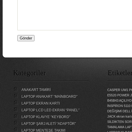
Kategoriler
Etiketle
ANAKART TAMİRİ
CASPER UW1 P
E5520 POWER 
LAPTOP ANAKART “MAİNBOARD”
B45B43 AÇILI
LAPTOP EKRAN KARTI
İNSPİRON 5110
LAPTOP LCD LED EKRAN “PANEL”
DEĞİŞİMİ
DELL 
JACK
ekran kartı
LAPTOP KLAVYE “KEYBORD”
SİLDİKTEN SOR
LAPTOP ŞARJ ALETİ “ADAPTÖR”
TAMALAMA
LAP
LAPTOP MENTEŞE TAKIMI