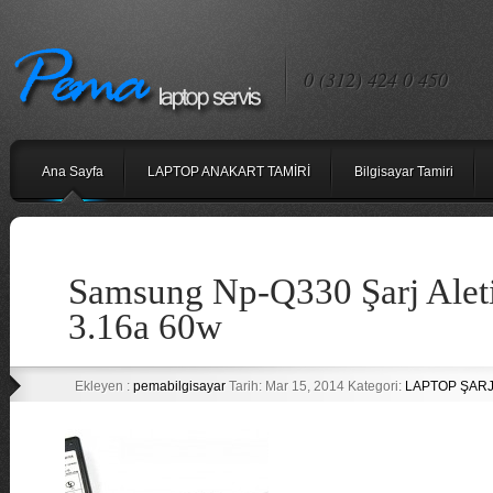
0 (312) 424 0 450
Ana Sayfa
LAPTOP ANAKART TAMİRİ
Bilgisayar Tamiri
Samsung Np-Q330 Şarj Alet
3.16a 60w
Ekleyen :
pemabilgisayar
Tarih: Mar 15, 2014 Kategori:
LAPTOP ŞARJ