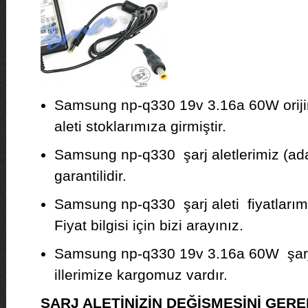
Samsung np-q330 19v 3.16a 60W orijin
aleti stoklarımıza girmiştir.
Samsung np-q330 şarj aletlerimiz (adap
garantilidir.
Samsung np-q330 şarj aleti fiyatlarım
Fiyat bilgisi için bizi arayınız.
Samsung np-q330 19v 3.16a 60W şarj 
illerimize kargomuz vardır.
ŞARJ ALETİNİZİN DEĞİŞMESİNİ GE