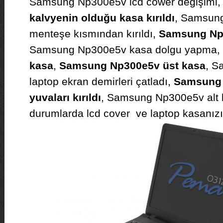
Samsung Np300e5v lcd cower değişimi
kalvyenin olduğu kasa kırıldı
, Samsung
menteşe kısmından kırıldı,
Samsung Np3
Samsung Np300e5v kasa dolgu yapma,
kasa
,
Samsung Np300e5v üst kasa
, S
laptop ekran demirleri çatladı,
Samsung 
yuvaları kırıldı
, Samsung Np300e5v alt k
durumlarda lcd cover ve laptop kasanızı