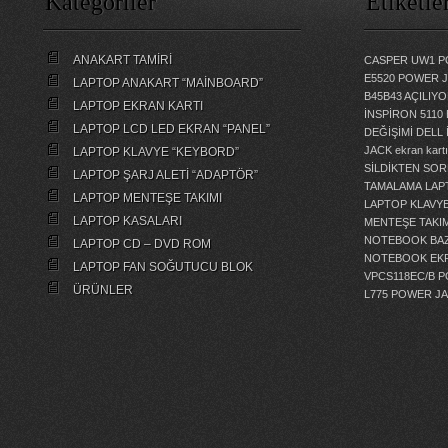
Kategoriler
Etiketle
ANAKART TAMİRİ
CASPER UW1 P
E5520 POWER 
LAPTOP ANAKART “MAİNBOARD”
B45B43 AÇILI
LAPTOP EKRAN KARTI
İNSPİRON 5110
LAPTOP LCD LED EKRAN “PANEL”
DEĞİŞİMİ
DELL 
JACK
ekran kartı
LAPTOP KLAVYE “KEYBORD”
SİLDİKTEN SOR
LAPTOP ŞARJ ALETİ “ADAPTÖR”
TAMALAMA
LAP
LAPTOP MENTEŞE TAKIMI
LAPTOP KLAVY
LAPTOP KASALARI
MENTEŞE TAKIM
NOTEBOOK BAZ
LAPTOP CD – DVD ROM
NOTEBOOK EKR
LAPTOP FAN SOĞUTUCU BLOK
VPCS118EC/B 
ÜRÜNLER
L775 POWER J