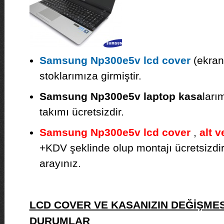
Samsung Np300e5v lcd cover
(ekran 
stoklarımıza girmiştir.
Samsung Np300e5v laptop kasa
ları
takımı ücretsizdir.
Samsung Np300e5v lcd cover
,
alt v
+KDV şeklinde olup montajı ücretsizdir. F
arayınız.
LCD COVER VE KASANIZIN DEĞİŞMES
DURUMLAR