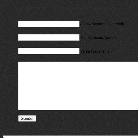
Bize Yorum Yaparsanız Seviniriz...
Adınız Soyadonız (gerekli)
Mail Adresiniz (gerekli)
Varsa Websiteniz