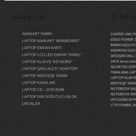
Kategoriler
Etiketle
ANAKART TAMİRİ
CASPER UW1 P
E5520 POWER 
LAPTOP ANAKART “MAİNBOARD”
B45B43 AÇILI
LAPTOP EKRAN KARTI
İNSPİRON 5110
LAPTOP LCD LED EKRAN “PANEL”
DEĞİŞİMİ
DELL 
JACK
ekran kartı
LAPTOP KLAVYE “KEYBORD”
SİLDİKTEN SOR
LAPTOP ŞARJ ALETİ “ADAPTÖR”
TAMALAMA
LAP
LAPTOP MENTEŞE TAKIMI
LAPTOP KLAVY
LAPTOP KASALARI
MENTEŞE TAKIM
NOTEBOOK BAZ
LAPTOP CD – DVD ROM
NOTEBOOK EKR
LAPTOP FAN SOĞUTUCU BLOK
VPCS118EC/B 
ÜRÜNLER
L775 POWER J