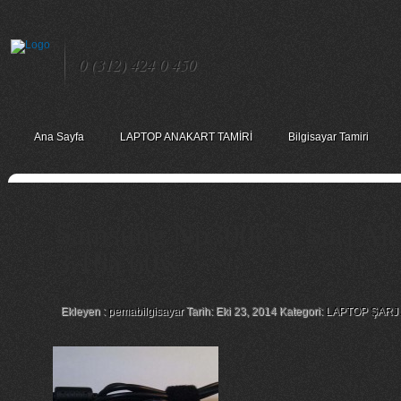
0 (312) 424 0 450
Ana Sayfa
LAPTOP ANAKART TAMİRİ
Bilgisayar Tamiri
Samsung Np300e5x Şarj Ale
3.16a 60w
Ekleyen :
pemabilgisayar
Tarih: Eki 23, 2014 Kategori:
LAPTOP ŞARJ 