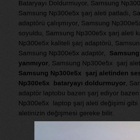
Bataryayı Doldurmuyor, Samsung Np300e5
Samsung Np300e5x şarj aleti patladı, 
adaptörü çalışmıyor, Samsung Np300e5x 
soyuldu, Samsung Np300e5x şarj aleti 
Np300e5x kaliteli şarj adaptörü, Samsu
Samsung Np300e5x adaptör,
Samsung N
yanmıyor
, Samsung Np300e5x şarj aleti
Samsung Np300e5x şarj aletinden ses
Np300e5x bataryayı doldurmuyor
, Sa
adaptör laptobu bazen şarj ediyor baze
Np300e5x laptop şarj aleti değişimi gibi
aletinizin değişmesi gereke bilir.