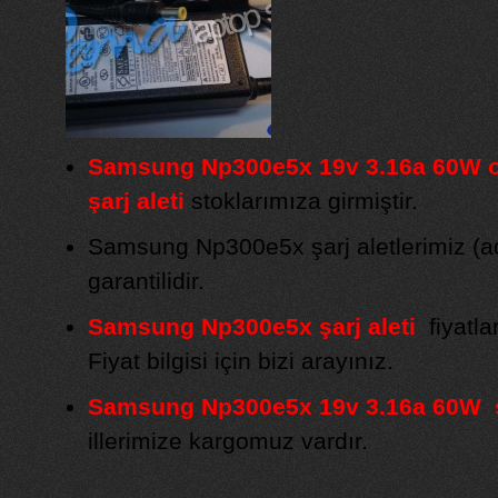
Samsung Np300e5x 19v 3.16a 60W or
şarj aleti
stoklarımıza girmiştir.
Samsung Np300e5x şarj aletlerimiz (ada
garantilidir.
Samsung Np300e5x şarj aleti
fiyatla
Fiyat bilgisi için bizi arayınız.
Samsung Np300e5x 19v 3.16a 60W şa
illerimize kargomuz vardır.