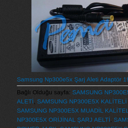
Samsung Np300e5x Şarj Aleti Adaptör 1
Bağlı Olduğu sayfa:
SAMSUNG NP300E5
ALETİ
,
SAMSUNG NP300E5X KALİTELİ 
SAMSUNG NP300E5X MUADİL KALİTE
NP300E5X ORİJİNAL ŞARJ AELTİ
,
SAM