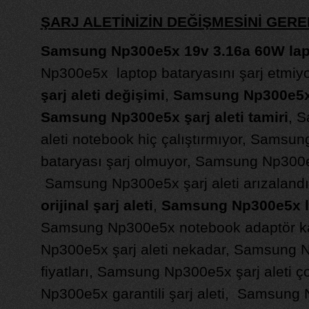
ŞARJ ALETİNİZİN DEĞİŞMESİNİ GE
Samsung Np300e5x 19v 3.16a 60W lapto
Np300e5x laptop bataryasını şarj etmiy
şarj aleti değişimi
,
Samsung Np300e5x 
Samsung Np300e5x şarj aleti tamiri
, 
aleti notebook hiç çalıştırmıyor, Sams
bataryası şarj olmuyor, Samsung Np300e5
Samsung Np300e5x şarj aleti arızaland
orijinal şarj aleti
,
Samsung Np300e5x la
Samsung Np300e5x notebook adaptör k
Np300e5x şarj aleti nekadar, Samsung N
fiyatları, Samsung Np300e5x şarj aleti ç
Np300e5x garantili şarj aleti, Samsung 