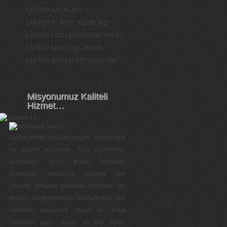
LAPTOP KASALARI
LAPTOP KLAVYE "KEYBORD"
LAPTOP LCD LED EKRAN "PANEL"
LAPTOP MENTEŞE TAKIMI
LAPTOP ŞARJ ALETİ "ADAPTÖR"
Misyonumuz Kaliteli
Hizmet…
Laptop yedek parçada uygun, hesaplı fiyat
ve kaliteli malzeme. Tüm ürünlerimiz
garantilidir. Arıza tespiti tamamen
ücretsizdir. Müdahale ettiğimiz tüm
cihazlar firmamız garantisi altındadır. Siz
değerli müşterilerimize sunduğumuz tüm
ürünlerin arkasında duran bir firma
olmaktan gurur duyar ve bizi tercih