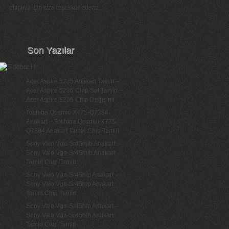
ettiğiniz için size teşekkür ederiz...
Son Yazılar
Acer Aspire 5235 Anakart Tamiri –
Acer Aspire 5235 Chip Set Tamiri –
Acer Aspire 5235 Chip Değişimi
Toshiba Qosmio X775-Q7384
Anakart – Toshiba Qosmio X775-
Q7384 Anakart Tamiri Chip Tamiri
Sony Vaio Vgn-Sr45m/b Anakart –
Sony Vaio Vgn-Sr45m/b Anakart
Tamiri Chip Tamiri
Sony Vaio Vgn-Sr45h/p Anakart –
Sony Vaio Vgn-Sr45h/p Anakart
Tamiri Chip Tamiri
Sony Vaio Vgn-Sr45h/n Anakart –
Sony Vaio Vgn-Sr45h/n Anakart
Tamiri Chip Tamiri