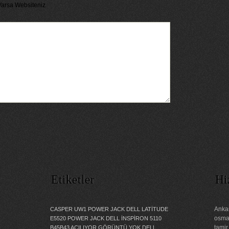
Varsa Websiteniz
Etiketler
Hi
Ankar
CASPER UW1 POWER JACK
DELL LATİTUDE
osman
E5520 POWER JACK
DELL İNSPİRON 5110
tamir
B45B43 AÇILIYOR GÖRÜNTÜ YOK
DELL