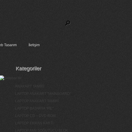
b Tasarım
İletişim
Kategoriler
ANAKART TAMİRİ
LAPTOP ANAKART "MAİNBOARD"
LAPTOP ANAKART TAMİRİ
LAPTOP BATARYA "PİL"
LAPTOP CD – DVD ROM
LAPTOP EKRAN KARTI
LAPTOP FAN SOĞUTUCU BLOK