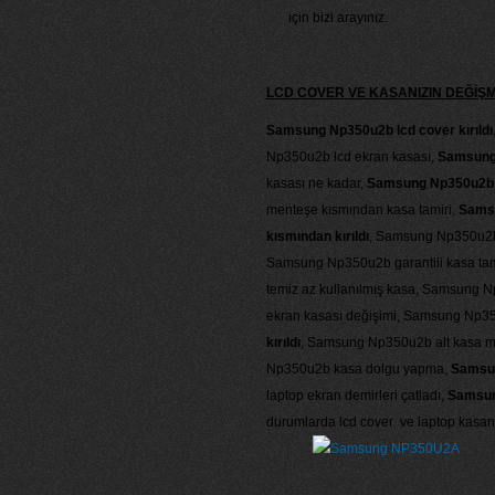
için bizi arayınız.
LCD COVER VE KASANIZIN DEĞİŞ
Samsung Np350u2b lcd cover kırıldı
Np350u2b lcd ekran kasası,
Samsung 
kasası ne kadar,
Samsung Np350u2b 
menteşe kısmından kasa tamiri,
Samsu
kısmından kırıldı
, Samsung Np350u2b
Samsung Np350u2b garantili kasa tam
temiz az kullanılmış kasa, Samsung N
ekran kasası değişimi, Samsung Np35
kırıldı
, Samsung Np350u2b alt kasa me
Np350u2b kasa dolgu yapma,
Samsun
laptop ekran demirleri çatladı,
Samsung
durumlarda lcd cover ve laptop kasanı