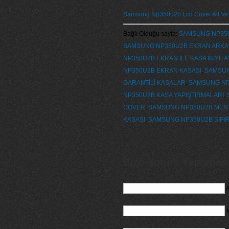
Samsung Np350u2b Lcd Cover Alt Ve
Bağlı Olduğu sayfa:
SAMSUNG NP350U
SAMSUNG NP350U2B EKRAN ARKA
NP350U2B EKRAN İLE KASA İKİYE A
NP350U2B EKRAN KASASI
,
SAMSUN
GARANTİLİ KASALAR
,
SAMSUNG NP3
NP350U2B KASA YAPIŞTIRMALARI
,
COVER
,
SAMSUNG NP350U2B MENTE
KASASI
,
SAMSUNG NP350U2B SIFI
Bize Yorum Yaparsanız
A
M