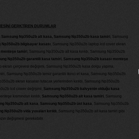
MESİNİ GERKTİREN DURUMLAR
,
Samsung Np350u2b alt kasa, Samsung Np350u2b kasa tamiri
, Samsung
Np350u2b bilgisayar kasası
, Samsung Np350u2b laptop lcd cover ekran
menteşe tamiri
, Samsung Np350u2b alt kasa kırıldı, Samsung Np350u2b
ng Np350u2b garantili kasa tamiri
,
Samsung Np350u2b kasası menteşe
 ekran çerçevesi değişimi, Samsung Np350u2b kasa dolgu yapma,
iri, Samsung Np350u2b temiz garantili ikinci el kasa, Samsung Np350u2b
p350u2b ekran kasaları tutacak yerlerinden kırıldı, Samsung Np350u2b
0u2b lcd cower değişimi,
Samsung Np350u2b kalvyenin olduğu kasa
nteşe kısmından kırıldı,
Samsung Np350u2b alt kasa tamiri
, Samsung
g Np350u2b alt kasa
,
Samsung Np350u2b üst kasa
, Samsung Np350u2b
 Np350u2b vida yuvaları kırıldı
, Samsung Np350u2b alt kasa tamiri gibi
zın değişmesi gerekebilir.