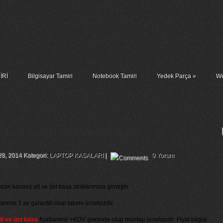
İRİ
Bilgisayar Tamiri
Notebook Tamiri
Yedek Parça
»
We
Lcd Cover Alt Ve Üst Kasa
28, 2014 Kategori:
LAPTOP KASALARI
|
0 Yorum
ran kasası) alt ve üst kasa stoklarımıza girmiştir.
larımız 3 ay garantili olup takımı ücretsizdir.
lt ve üst kasa
fiyatlarımız +KDV şeklinde olup montajı ücretsizdir. Fiyat bilgisi