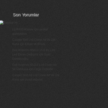
Son Yorumlar
Lg R400 Klavye
için
şevket
güneykaya
Casper Tw8 Lcd Cover Alt Ve Üst
Kasa
için
Erkan MURSAL
Dell Inspiron N5010 15.6 İnç Lcd
Led Ekran Değişimi
için
Suat
Demircioğlu
Dell İnspiron N5110 Lcd Cover Alt
Ve Üst Kasa
için
Özge Özdemir
Casper H36 Ati Lcd Cover Alt Ve Üst
Kasa
için
yusuf akbulut