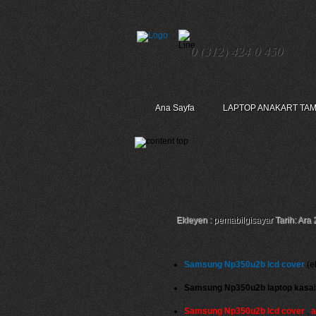
0 (312) 424 0 450
Ana Sayfa
LAPTOP ANAKART TAM
Samsung Np350u2b 
Ekleyen :
pemabilgisayar
Tarih: Ara 
Samsung Np350u2b lcd cover
(ek
Samsung Np350u2b laptop kasa
Samsung Np350u2b lcd cover
,
a