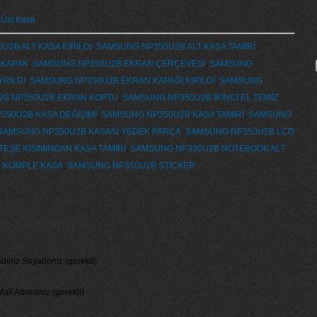
 Üst Kasa
2B ALT KASA KIRILDI
,
SAMSUNG NP350U2B ALT KASA TAMİRİ
,
 KAPAK
,
SAMSUNG NP350U2B EKRAN ÇERÇEVESİ
,
SAMSUNG
YRILDI
,
SAMSUNG NP350U2B EKRAN KAPAĞI KIRILDI
,
SAMSUNG
G NP350U2B EKRAN KOPTU
,
SAMSUNG NP350U2B İKİNCİ EL TEMİZ
50U2B KASA DEĞİŞİMİ
,
SAMSUNG NP350U2B KASA TAMİRİ
,
SAMSUNG
SAMSUNG NP350U2B KASASI YEDEK PARÇA
,
SAMSUNG NP350U2B LCD
ŞE KISIMINDAN KASA TAMİRİ
,
SAMSUNG NP350U2B NOTEBOOK ALT
R KOMPLE KASA
,
SAMSUNG NP350U2B STİCKER
 Seviniriz...
dınız Soyadonız (gerekli)
ail Adresiniz (gerekli)