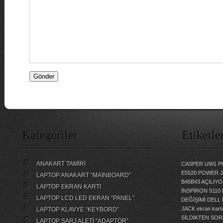
Kategoriler
Etiketle
ANAKART TAMİRİ
CASPER UW1 P
E5520 POWER 
LAPTOP ANAKART “MAİNBOARD”
B45B43 AÇILI
LAPTOP EKRAN KARTI
İNSPİRON 5110
LAPTOP LCD LED EKRAN “PANEL”
DEĞİŞİMİ
DELL 
JACK
ekran kartı
LAPTOP KLAVYE “KEYBORD”
SİLDİKTEN SOR
LAPTOP ŞARJ ALETİ “ADAPTÖR”