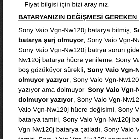
Fiyat bilgisi için bizi arayınız.
BATARYANIZIN DEĞİŞMESİ GEREKE
Sony Vaio Vgn-Nw120j batarya bitmiş,
S
batarya şarj olmuyor
, Sony Vaio Vgn-Nw
Sony Vaio Vgn-Nw120j batrya sorun gid
Nw120j batarya hücre yenileme, Sony V
boş gözüküyor sürekli,
Sony Vaio Vgn-N
olmuyor yazıyor
, Sony Vaio Vgn-Nw120j
yazıyor ama dolmuyor,
Sony Vaio Vgn-
dolmuyor yazıyor
, Sony Vaio Vgn-Nw120
Vaio Vgn-Nw120j hücre değişimi, Sony V
batarya tamiri, Sony Vaio Vgn-Nw120j bat
Vgn-Nw120j batarya çatladı, Sony Vaio 