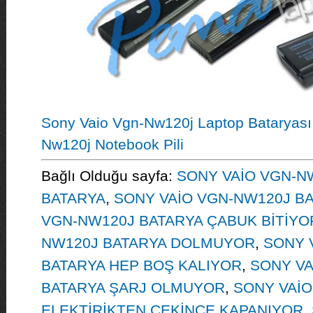
Sony Vaio Vgn-Nw120j Laptop Bataryası
Nw120j Notebook Pili
Bağlı Olduğu sayfa:
SONY VAİO VGN-N
BATARYA
,
SONY VAİO VGN-NW120J B
VGN-NW120J BATARYA ÇABUK BİTİYO
NW120J BATARYA DOLMUYOR
,
SONY 
BATARYA HEP BOŞ KALIYOR
,
SONY VA
BATARYA ŞARJ OLMUYOR
,
SONY VAİO
ELEKTİRİKTEN ÇEKİNCE KAPANIYOR
,