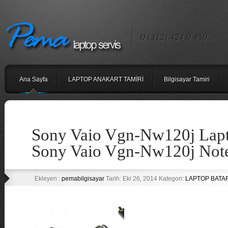
0 (312) 424 0 450
Ana Sayfa
LAPTOP ANAKART TAMİRİ
Bilgisayar Tamiri
Sony Vaio Vgn-Nw120j Lapt
Sony Vaio Vgn-Nw120j Note
Ekleyen :
pemabilgisayar
Tarih: Eki 26, 2014 Kategori:
LAPTOP BATAR