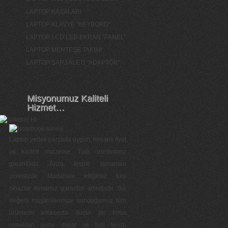
LAPTOP KASALARI
LAPTOP KLAVYE "KEYBORD"
LAPTOP LCD LED EKRAN "PANEL"
LAPTOP MENTEŞE TAKIMI
LAPTOP ŞARJ ALETİ "ADAPTÖR"
Misyonumuz Kaliteli
Hizmet…
Laptop yedek parçada uygun, hesaplı fiyat
ve kaliteli malzeme. Tüm ürünlerimiz
garantilidir. Arıza tespiti tamamen
ücretsizdir. Müdahale ettiğimiz tüm
cihazlar firmamız garantisi altındadır. Siz
değerli müşterilerimize sunduğumuz tüm
ürünlerin arkasında duran bir firma
olmaktan gurur duyar ve bizi tercih