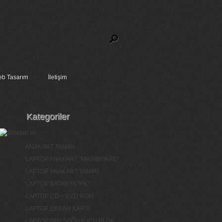
b Tasarım
İletişim
Kategoriler
ANAKART TAMİRİ
LAPTOP ANAKART "MAİNBOARD"
LAPTOP ANAKART TAMİRİ
LAPTOP BATARYA "PİL"
LAPTOP CD – DVD ROM
LAPTOP EKRAN KARTI
LAPTOP FAN SOĞUTUCU BLOK