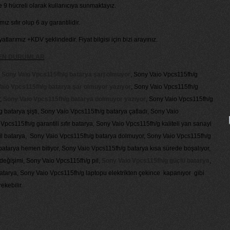
 9 hücreli olarak kullanıcıya sunmaktayız.
 sıfır olup 6 ay garantilidir.
yatlarımız +KDV şeklindedir. Fiyat bilgisi için bizi arayınız.
KEN DURUMLAR
,
Sony Vaio Vpcs115fh/g batarya şarj olmuyor
, Sony Vaio Vpcs115fh/g
aio Vpcs115fh/g batarya şar olmuyor yazıyor
, Sony Vaio Vpcs115fh/g
,
Sony Vaio Vpcs115fh/g batarya dolmuyor yazıyor
, Sony Vaio Vpcs115fh/g
g batarya şişti, Sony Vaio Vpcs115fh/g batarya çatladı, Sony Vaio
Vpcs115fh/g garantili sıfır batarya, Sony Vaio Vpcs115fh/g kaliteli yan sanayi
l batarya, Sony Vaio Vpcs115fh/g batarya dolmuyor, Sony Vaio Vpcs115fh/g
atarya hemen bitiyor, Sony Vaio Vpcs115fh/g batarya kısa sürede boşalıyor,
değişimi, Sony Vaio Vpcs115fh/g pil,
Sony Vaio Vpcs115fh/g güçlü batarya
,
tarya, Sony Vaio Vpcs115fh/g laptopu elektrikten çekince kapanıyor gibi
ekebilir.