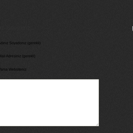
 Seviniriz...
dınız Soyadonız (gerekli)
ail Adresiniz (gerekli)
Varsa Websiteniz