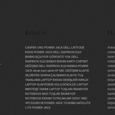
Etiketler
Hi
Ankar
CASPER UW1 POWER JACK
DELL LATİTUDE
osman
E5520 POWER JACK
DELL İNSPİRON 5110
tamir
B45B43 AÇILIYOR GÖRÜNTÜ YOK
DELL
noteb
İNSPİRON 5110 B45B43 EKRAN KARTI CHİPSET
”
noteb
DEĞİŞİMİ
DELL İNSPİRON 5110 B45B43 POWER
yerin
JACK
ekran kartı tamiri
hP KBC DEĞİŞİMİ
KLAVYE
anaka
SİLDİKTEN SORNA ÇALIŞMADI
KLAVYE TUŞ
beşev
TAMALAMA
LAPTOP EKRAN DEMİŞLERİ KIRILDI
yedek
LAPTOP KLAVYESİNE KOLA DÖKÜLDÜ
LAPTOP
kızıl
MENTEŞE TAKIMI
LAPTOP TUŞLARI BASMIYOR
lapto
NOTEBOOK BAZI TUŞLAR BASMIYOR
yerin
NOTEBOOK EKRAN TUTACAKLARI
SONY VAİO
bilgi
VPCS118EC/B POWER JACK
TOSHİBA SATELLİTE
servi
L775 POWER JACK