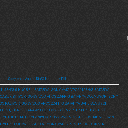
sı – Sony Vaio Vpcs115fh/G Notebook Pili
115FH/G 9 HÜCRELİ BATARYA
,
SONY VAİO VPCS115FH/G BATARYA
,
 ÇABUK BİTİYOR
,
SONY VAİO VPCS115FH/G BATARYA DOLMUYOR
,
SONY
BOŞ KALIYOR
,
SONY VAİO VPCS115FH/G BATARYA ŞARJ OLMUYOR
,
İKTEN ÇEKİNCE KAPANIYOR
,
SONY VAİO VPCS115FH/G KALİTELİ
G LAPTOP HEMEN KAPANIYOR
,
SONY VAİO VPCS115FH/G MUADİL YAN
115FH/G ORİJİNAL BATARYA
,
SONY VAİO VPCS115FH/G YÜKSEK