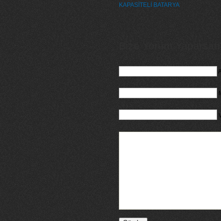
KAPASİTELİ BATARYA
Bize Yorum Yaparsanız
A
M