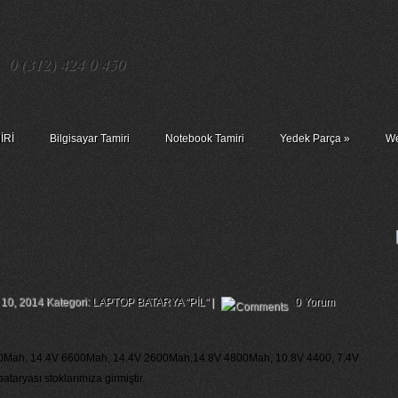
0 (312) 424 0 450
İRİ
Bilgisayar Tamiri
Notebook Tamiri
Yedek Parça
»
We
h/G Laptop Bataryası – Sony Vaio
ok Pili
 10, 2014 Kategori:
LAPTOP BATARYA "PİL"
|
0 Yorum
00Mah, 14.4V 6600Mah, 14.4V 2600Mah,14.8V 4800Mah, 10.8V 4400, 7.4V
aryası stoklarımıza girmiştir.