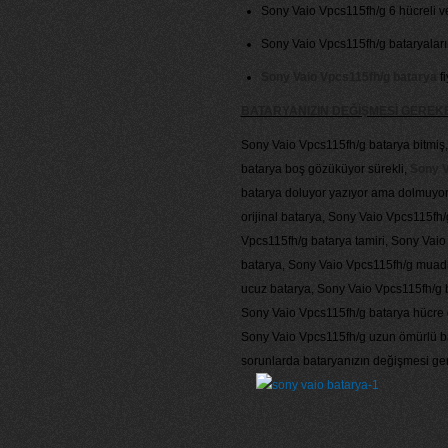
Sony Vaio Vpcs115fh/g 6 hücreli ve
Sony Vaio Vpcs115fh/g bataryalarımız
Sony Vaio Vpcs115fh/g batarya
fi
BATARYANIZIN DEĞİŞMESİ GERE
Sony Vaio Vpcs115fh/g batarya bitmiş
batarya boş gözüküyor sürekli,
Sony V
batarya doluyor yazıyor ama dolmuyor
orijinal batarya, Sony Vaio Vpcs115fh/
Vpcs115fh/g batarya tamiri, Sony Vaio 
batarya, Sony Vaio Vpcs115fh/g muadi
ucuz batarya, Sony Vaio Vpcs115fh/g b
Sony Vaio Vpcs115fh/g batarya hücre 
Sony Vaio Vpcs115fh/g uzun ömürlü ba
sorunlarda bataryanızın değişmesi ger