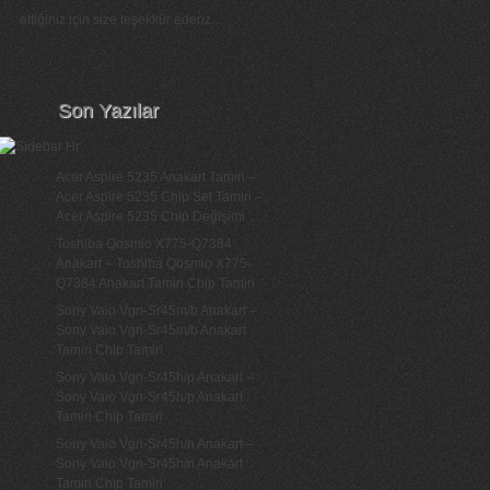
ettiğiniz için size teşekkür ederiz...
Son Yazılar
Acer Aspire 5235 Anakart Tamiri –
Acer Aspire 5235 Chip Set Tamiri –
Acer Aspire 5235 Chip Değişimi
Toshiba Qosmio X775-Q7384
Anakart – Toshiba Qosmio X775-
Q7384 Anakart Tamiri Chip Tamiri
Sony Vaio Vgn-Sr45m/b Anakart –
Sony Vaio Vgn-Sr45m/b Anakart
Tamiri Chip Tamiri
Sony Vaio Vgn-Sr45h/p Anakart –
Sony Vaio Vgn-Sr45h/p Anakart
Tamiri Chip Tamiri
Sony Vaio Vgn-Sr45h/n Anakart –
Sony Vaio Vgn-Sr45h/n Anakart
Tamiri Chip Tamiri