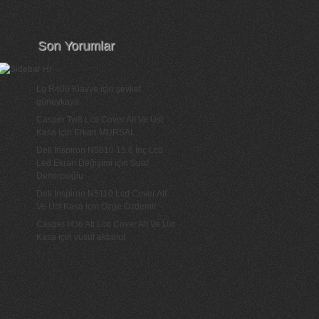
Son Yorumlar
Lg R400 Klavye
için
şevket
güneykaya
Casper Tw8 Lcd Cover Alt Ve Üst
Kasa
için
Erkan MURSAL
Dell Inspiron N5010 15.6 İnç Lcd
Led Ekran Değişimi
için
Suat
Demircioğlu
Dell İnspiron N5110 Lcd Cover Alt
Ve Üst Kasa
için
Özge Özdemir
Casper H36 Ati Lcd Cover Alt Ve Üst
Kasa
için
yusuf akbulut