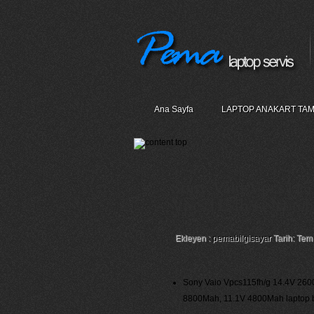
Ana Sayfa
LAPTOP ANAKART TAM
Sony Vaio Vpcs115f
Vpcs115fh/G Notebo
Ekleyen :
pemabilgisayar
Tarih: Tem
Sony Vaio Vpcs115fh/g 14.4V 26
8800Mah, 11.1V 4800Mah laptop bat