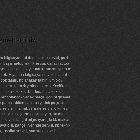
zmetlerimiz
a bilgisayar notebook teknik sevisi, gazi
 paşa laptop teknik sevisi, kızılay laptop
 yeri, asus bilgisayar tamiri, sincan yerinde
ook, Eryaman bilgisayar servisi, mamak
ook tamiri, hp anakart tamiri, ümitköy
de servis, emek yerinde servis, Keçiören
rt teknik servis, Tandoğan pc servisi,
ler notebook yedek parça, gop bilgisayar
 parça, abidin paşa pc yedek paça, dell
ay servisi, mamak yerinde servis, dikimevi
p servisi, hoşdere pc tamir yeri, akdere
de sevisi, balgat bilgisayarcı, kırkkonaklar
sayarcısı, bahçeli yerinde servisi, hp teknik
s, toshiba servisi, samsung sevisi...