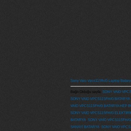
Sony Vaio Vpcs115fh/G Laptop Batarya
Bağlı Olduğu sayfa:
SONY VAİO VPCS
SONY VAİO VPCS115FH/G BATARYA
VAİO VPCS115FH/G BATARYA HEP 
SONY VAİO VPCS115FH/G ELEKTİR
BATARYA
,
SONY VAİO VPCS115FH/
SANAYİ BATARYA
,
SONY VAİO VPCS