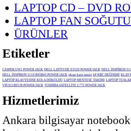
LAPTOP CD – DVD R
LAPTOP FAN SOĞUT
ÜRÜNLER
Etiketler
CASPER UW1 POWER JACK
DELL LATİTUDE E5520 POWER JACK
DELL İNSPİRON 51
DELL İNSPİRON 5110 B45B43 POWER JACK
ekran kartı tamiri
hP KBC DEĞİŞİMİ
KLAVY
LAPTOP KLAVYESİNE KOLA DÖKÜLDÜ
LAPTOP MENTEŞE TAKIMI
LAPTOP TUŞLA
VPCS118EC/B POWER JACK
TOSHİBA SATELLİTE L775 POWER JACK
Hizmetlerimiz
Ankara bilgisayar notebook 