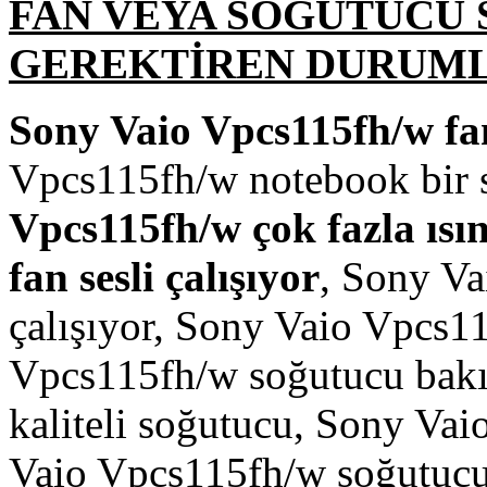
FAN VEYA SOĞUTUCU 
GEREKTİREN DURUM
Sony Vaio Vpcs115fh/w fan
Vpcs115fh/w notebook bir 
Vpcs115fh/w çok fazla ısı
fan sesli çalışıyor
, Sony Va
çalışıyor, Sony Vaio Vpcs1
Vpcs115fh/w soğutucu bakı
kaliteli soğutucu, Sony Va
Vaio Vpcs115fh/w soğutuc