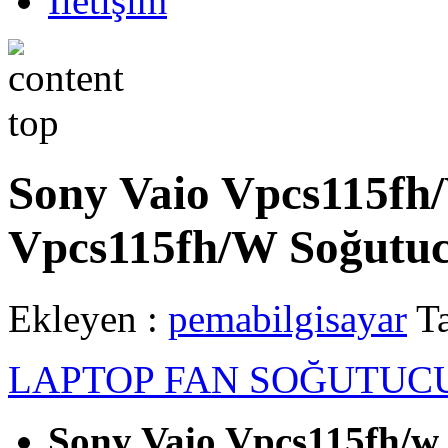
İletişim
Sony Vaio Vpcs115fh
Vpcs115fh/W Soğutu
Ekleyen :
pemabilgisayar
Ta
LAPTOP FAN SOĞUTUC
Sony Vaio Vpcs115fh/w