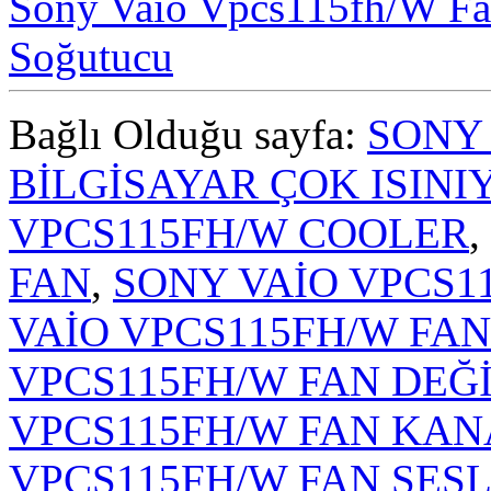
Sony Vaio Vpcs115fh/W Fa
Soğutucu
Bağlı Olduğu sayfa:
SONY 
BİLGİSAYAR ÇOK ISINI
VPCS115FH/W COOLER
,
FAN
,
SONY VAİO VPCS1
VAİO VPCS115FH/W FA
VPCS115FH/W FAN DEĞİ
VPCS115FH/W FAN KANA
VPCS115FH/W FAN SESL