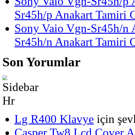
Sony Vaio Vgn-Sr45h/p 
Sr45h/p Anakart Tamiri 
Sony Vaio Vgn-Sr45h/n 
Sr45h/n Anakart Tamiri 
Son Yorumlar
Lg R400 Klavye
için
şev
Casper Tw8 Lcd Cover Al