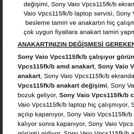
değişimi, Sony Vaio Vpcs115fk/b ekran 
Vaio Vpcs115fk/b laptop servisi, Sony
besleme tamiri ve anakartın hiç çalış
çok uygun fiyatlara anakart tamiri yap
ANAKARTINIZIN DEĞİŞMESİ GEREK
Sony Vaio Vpcs115fk/b çalışıyor görü
Vpcs115fk/b amd anakart
,
Sony Vaio V
anakart
, Sony Vaio Vpcs115fk/b ekranda 
Vpcs115fk/b anakart değişimi
, Sony Va
bozuk geliyor,
Sony Vaio Vpcs115fk/b c
Vaio Vpcs115fk/b laptop hiç çalışmıyor,
açılıp kapanıyor, Sony Vaio Vpcs115fk/b 
kalıyor sonra kapanıyor, Sony Vaio Vpcs
görüntü gidiyor, Sony Vaio Vpcs115fk/b 