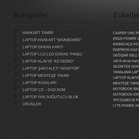
Kategoriler
Etiketle
ANAKART TAMİRİ
CASPER UW1 P
E5520 POWER 
LAPTOP ANAKART “MAİNBOARD”
B45B43 AÇILI
LAPTOP EKRAN KARTI
İNSPİRON 5110
LAPTOP LCD LED EKRAN “PANEL”
DEĞİŞİMİ
DELL 
JACK
ekran kartı
LAPTOP KLAVYE “KEYBORD”
SİLDİKTEN SOR
LAPTOP ŞARJ ALETİ “ADAPTÖR”
TAMALAMA
LAP
LAPTOP MENTEŞE TAKIMI
LAPTOP KLAVY
LAPTOP KASALARI
MENTEŞE TAKIM
NOTEBOOK BAZ
LAPTOP CD – DVD ROM
NOTEBOOK EKR
LAPTOP FAN SOĞUTUCU BLOK
VPCS118EC/B 
ÜRÜNLER
L775 POWER J