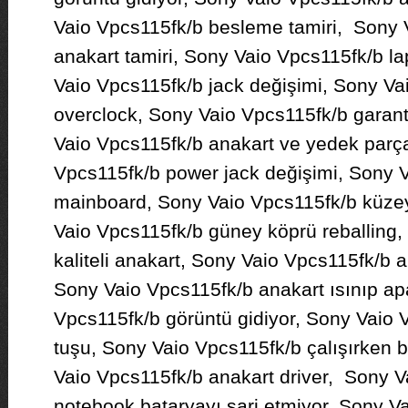
Vaio Vpcs115fk/b besleme tamiri, Sony 
anakart tamiri, Sony Vaio Vpcs115fk/b la
Vaio Vpcs115fk/b jack değişimi, Sony Va
overclock, Sony Vaio Vpcs115fk/b garanti
Vaio Vpcs115fk/b anakart ve yedek parç
Vpcs115fk/b power jack değişimi, Sony 
mainboard, Sony Vaio Vpcs115fk/b küzey
Vaio Vpcs115fk/b güney köprü reballing,
kaliteli anakart, Sony Vaio Vpcs115fk/b a
Sony Vaio Vpcs115fk/b anakart ısınıp ap
Vpcs115fk/b görüntü gidiyor, Sony Vaio 
tuşu, Sony Vaio Vpcs115fk/b çalışırken 
Vaio Vpcs115fk/b anakart driver, Sony V
notebook bataryayı şarj etmiyor, Sony Va