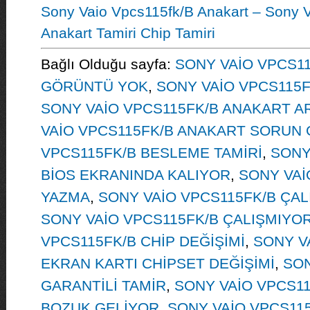
Sony Vaio Vpcs115fk/B Anakart – Sony 
Anakart Tamiri Chip Tamiri
Bağlı Olduğu sayfa:
SONY VAİO VPCS11
GÖRÜNTÜ YOK
,
SONY VAİO VPCS115
SONY VAİO VPCS115FK/B ANAKART A
VAİO VPCS115FK/B ANAKART SORUN
VPCS115FK/B BESLEME TAMİRİ
,
SONY
BİOS EKRANINDA KALIYOR
,
SONY VAİ
YAZMA
,
SONY VAİO VPCS115FK/B ÇAL
SONY VAİO VPCS115FK/B ÇALIŞMIYO
VPCS115FK/B CHİP DEĞİŞİMİ
,
SONY V
EKRAN KARTI CHİPSET DEĞİŞİMİ
,
SON
GARANTİLİ TAMİR
,
SONY VAİO VPCS1
BOZUK GELİYOR
,
SONY VAİO VPCS11