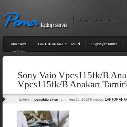
0 (312) 424 0 450
Ana Sayfa
LAPTOP ANAKART TAMİRİ
Bilgisayar Tamiri
Sony Vaio Vpcs115fk/B Anak
Vpcs115fk/B Anakart Tamiri
Ekleyen :
pemabilgisayar
Tarih: Tem 10, 2014 Kategori:
LAPTOP ANA