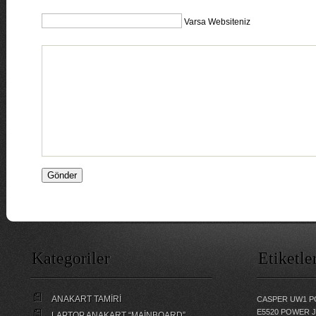
Varsa Websiteniz
Kategoriler
Etiketle
ANAKART TAMİRİ
CASPER UW1 P
E5520 POWER 
LAPTOP ANAKART “MAİNBOARD”