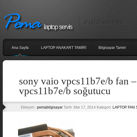
0 (312) 424 0 450
Ana Sayfa
LAPTOP ANAKART TAMİRİ
Bilgisayar Tamiri
sony vaio vpcs11b7e/b fan –
vpcs11b7e/b soğutucu
Ekleyen :
pemabilgisayar
Tarih: Mar 17, 2014 Kategori:
LAPTOP FAN