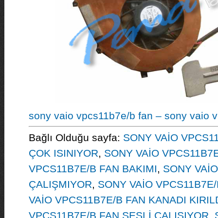
sony vaio vpcs11b7e/b fan – sony vaio 
Bağlı Olduğu sayfa:
SONY VAİO VPCS11
ÇOK ISINIYOR
,
SONY VAİO VPCS11B7E
VPCS11B7E/B FAN BAKIMI
,
SONY VAİO
ÇALIŞMIYOR
,
SONY VAİO VPCS11B7E/
VAİO VPCS11B7E/B FAN KANADI KIRIL
VPCS11B7E/B FAN SESLİ ÇALIŞIYOR
,