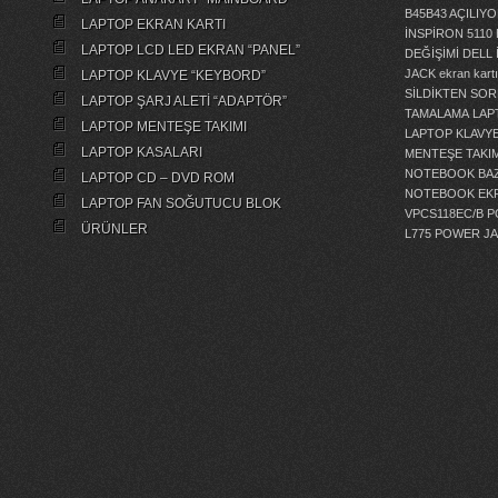
B45B43 AÇILI
LAPTOP EKRAN KARTI
İNSPİRON 5110
LAPTOP LCD LED EKRAN “PANEL”
DEĞİŞİMİ
DELL 
JACK
ekran kartı
LAPTOP KLAVYE “KEYBORD”
SİLDİKTEN SOR
LAPTOP ŞARJ ALETİ “ADAPTÖR”
TAMALAMA
LAP
LAPTOP MENTEŞE TAKIMI
LAPTOP KLAVY
LAPTOP KASALARI
MENTEŞE TAKIM
NOTEBOOK BAZ
LAPTOP CD – DVD ROM
NOTEBOOK EKR
LAPTOP FAN SOĞUTUCU BLOK
VPCS118EC/B 
ÜRÜNLER
L775 POWER J