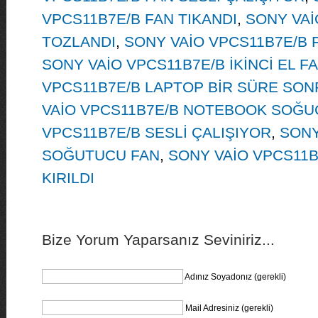
VPCS11B7E/B FAN TIKANDI
,
SONY VAİ
TOZLANDI
,
SONY VAİO VPCS11B7E/B 
SONY VAİO VPCS11B7E/B İKİNCİ EL F
VPCS11B7E/B LAPTOP BİR SÜRE SON
VAİO VPCS11B7E/B NOTEBOOK SOĞ
VPCS11B7E/B SESLİ ÇALIŞIYOR
,
SONY
SOĞUTUCU FAN
,
SONY VAİO VPCS11
KIRILDI
Bize Yorum Yaparsanız Seviniriz...
Adınız Soyadonız (gerekli)
Mail Adresiniz (gerekli)