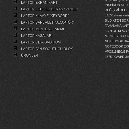
LAPTOP EKRAN KARTI
İNSPİRON 5110
LAPTOP LCD LED EKRAN “PANEL”
DEĞİŞİMİ
DELL 
JACK
ekran kartı
LAPTOP KLAVYE “KEYBORD”
SİLDİKTEN SOR
LAPTOP ŞARJ ALETİ “ADAPTÖR”
TAMALAMA
LAP
LAPTOP MENTEŞE TAKIMI
LAPTOP KLAVY
LAPTOP KASALARI
MENTEŞE TAKIM
NOTEBOOK BAZ
LAPTOP CD – DVD ROM
NOTEBOOK EKR
LAPTOP FAN SOĞUTUCU BLOK
VPCS118EC/B 
ÜRÜNLER
L775 POWER J