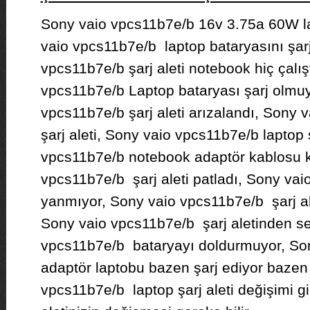
Sony vaio vpcs11b7e/b 16v 3.75a 60W lap
vaio vpcs11b7e/b laptop bataryasını şar
vpcs11b7e/b şarj aleti notebook hiç çalış
vpcs11b7e/b Laptop bataryası şarj olmuy
vpcs11b7e/b şarj aleti arızalandı, Sony v
şarj aleti, Sony vaio vpcs11b7e/b laptop
vpcs11b7e/b notebook adaptör kablosu 
vpcs11b7e/b şarj aleti patladı, Sony vaio
yanmıyor, Sony vaio vpcs11b7e/b şarj al
Sony vaio vpcs11b7e/b şarj aletinden se
vpcs11b7e/b bataryayı doldurmuyor, So
adaptör laptobu bazen şarj ediyor bazen
vpcs11b7e/b laptop şarj aleti değişimi g