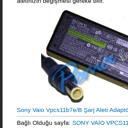
aletinizin değişmesi gereke bilir.
Sony Vaio Vpcs11b7e/B Şarj Aleti Adapt
Bağlı Olduğu sayfa:
SONY VAİO VPCS11