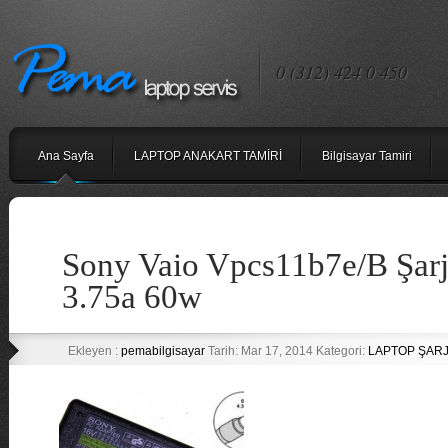
0 (312) 424 0 450
Ana Sayfa
LAPTOP ANAKART TAMİRİ
Bilgisayar Tamiri
Sony Vaio Vpcs11b7e/B Şarj
3.75a 60w
Ekleyen :
pemabilgisayar
Tarih: Mar 17, 2014 Kategori:
LAPTOP ŞARJ