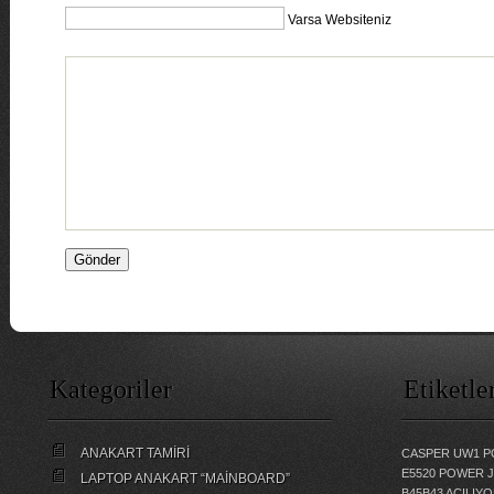
Varsa Websiteniz
Kategoriler
Etiketle
ANAKART TAMİRİ
CASPER UW1 P
E5520 POWER 
LAPTOP ANAKART “MAİNBOARD”
B45B43 AÇILI