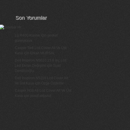
Son Yorumlar
Lg R400 Klavye
için
şevket
güneykaya
Casper Tw8 Lcd Cover Alt Ve Üst
Kasa
için
Erkan MURSAL
Dell Inspiron N5010 15.6 İnç Lcd
Led Ekran Değişimi
için
Suat
Demircioğlu
Dell İnspiron N5110 Lcd Cover Alt
Ve Üst Kasa
için
Özge Özdemir
Casper H36 Ati Lcd Cover Alt Ve Üst
Kasa
için
yusuf akbulut