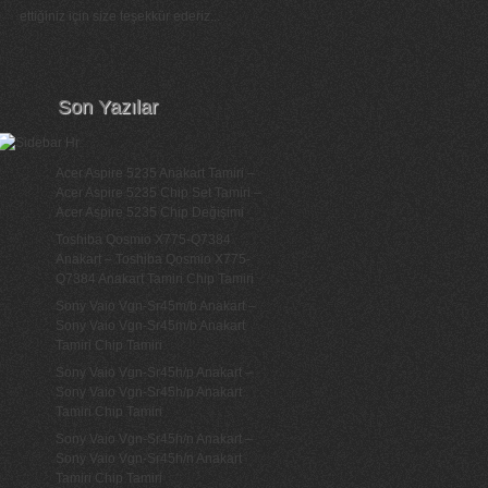
ettiğiniz için size teşekkür ederiz...
Son Yazılar
Acer Aspire 5235 Anakart Tamiri –
Acer Aspire 5235 Chip Set Tamiri –
Acer Aspire 5235 Chip Değişimi
Toshiba Qosmio X775-Q7384
Anakart – Toshiba Qosmio X775-
Q7384 Anakart Tamiri Chip Tamiri
Sony Vaio Vgn-Sr45m/b Anakart –
Sony Vaio Vgn-Sr45m/b Anakart
Tamiri Chip Tamiri
Sony Vaio Vgn-Sr45h/p Anakart –
Sony Vaio Vgn-Sr45h/p Anakart
Tamiri Chip Tamiri
Sony Vaio Vgn-Sr45h/n Anakart –
Sony Vaio Vgn-Sr45h/n Anakart
Tamiri Chip Tamiri