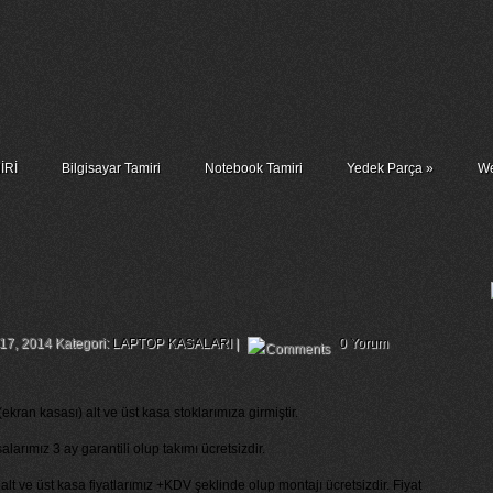
İRİ
Bilgisayar Tamiri
Notebook Tamiri
Yedek Parça
»
We
e/B Lcd Cover Alt Ve Üst Kasa
 17, 2014 Kategori:
LAPTOP KASALARI
|
0 Yorum
ran kasası) alt ve üst kasa stoklarımıza girmiştir.
rımız 3 ay garantili olup takımı ücretsizdir.
lt ve üst kasa fiyatlarımız +KDV şeklinde olup montajı ücretsizdir. Fiyat