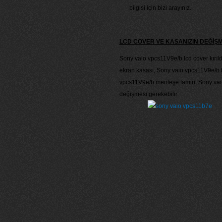
bilgisi için bizi arayınız.
LCD COVER VE KASANIZIN DEĞİŞ
Sony vaio vpcs11V9e/b lcd cover kırıld
ekran kasası, Sony vaio vpcs11V9e/b b
vpcs11V9e/b menteşe tamiri, Sony vaio
değişmesi gerekebilir.