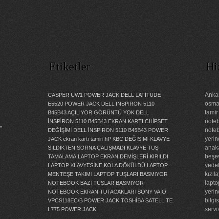
Etiketler
Hi
Ankar
CASPER UW1 POWER JACK
DELL LATİTUDE
osman
E5520 POWER JACK
DELL İNSPİRON 5110
tamir
B45B43 AÇILIYOR GÖRÜNTÜ YOK
DELL
noteb
İNSPİRON 5110 B45B43 EKRAN KARTI CHİPSET
”
noteb
DEĞİŞİMİ
DELL İNSPİRON 5110 B45B43 POWER
yerin
JACK
ekran kartı tamiri
hP KBC DEĞİŞİMİ
KLAVYE
anaka
SİLDİKTEN SORNA ÇALIŞMADI
KLAVYE TUŞ
beşev
TAMALAMA
LAPTOP EKRAN DEMİŞLERİ KIRILDI
yedek
LAPTOP KLAVYESİNE KOLA DÖKÜLDÜ
LAPTOP
kızıl
MENTEŞE TAKIMI
LAPTOP TUŞLARI BASMIYOR
lapto
NOTEBOOK BAZI TUŞLAR BASMIYOR
yerin
NOTEBOOK EKRAN TUTACAKLARI
SONY VAİO
bilgi
VPCS118EC/B POWER JACK
TOSHİBA SATELLİTE
servi
L775 POWER JACK