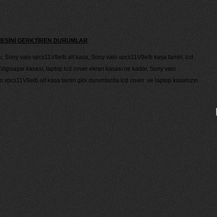
MESİNİ GERKTİREN DURUMLAR
ı, Sony vaio vpcs11V9e/b alt kasa, Sony vaio vpcs11V9e/b kasa tamiri, lcd
ilgisayar kasası, laptop lcd cover ekran kasası ne kadar, Sony vaio
 vpcs11V9e/b alt kasa tamiri gibi durumlarda lcd cover ve laptop kasanızın