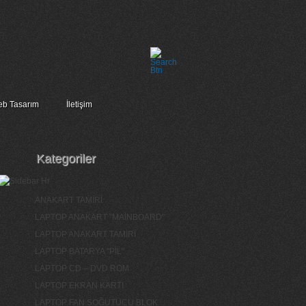
b Tasarım
İletişim
Kategoriler
ANAKART TAMİRİ
LAPTOP ANAKART "MAİNBOARD"
LAPTOP ANAKART TAMİRİ
LAPTOP BATARYA "PİL"
LAPTOP CD – DVD ROM
LAPTOP EKRAN KARTI
LAPTOP FAN SOĞUTUCU BLOK