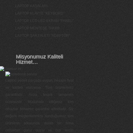
LAPTOP KASALARI
LAPTOP KLAVYE "KEYBORD"
LAPTOP LCD LED EKRAN "PANEL"
LAPTOP MENTEŞE TAKIMI
LAPTOP ŞARJ ALETİ "ADAPTÖR"
Misyonumuz Kaliteli
Hizmet…
Laptop yedek parçada uygun, hesaplı fiyat
ve kaliteli malzeme. Tüm ürünlerimiz
garantilidir. Arıza tespiti tamamen
ücretsizdir. Müdahale ettiğimiz tüm
cihazlar firmamız garantisi altındadır. Siz
değerli müşterilerimize sunduğumuz tüm
ürünlerin arkasında duran bir firma
olmaktan gurur duyar ve bizi tercih