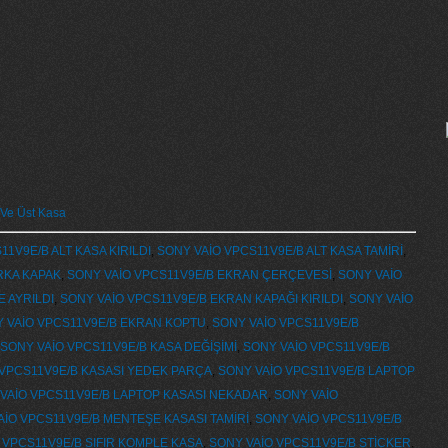
 Ve Üst Kasa
1V9E/B ALT KASA KIRILDI
,
SONY VAİO VPCS11V9E/B ALT KASA TAMİRİ
,
RKA KAPAK
,
SONY VAİO VPCS11V9E/B EKRAN ÇERÇEVESİ
,
SONY VAİO
E AYRILDI
,
SONY VAİO VPCS11V9E/B EKRAN KAPAĞI KIRILDI
,
SONY VAİO
 VAİO VPCS11V9E/B EKRAN KOPTU
,
SONY VAİO VPCS11V9E/B
SONY VAİO VPCS11V9E/B KASA DEĞİŞİMİ
,
SONY VAİO VPCS11V9E/B
 VPCS11V9E/B KASASI YEDEK PARÇA
,
SONY VAİO VPCS11V9E/B LAPTOP
VAİO VPCS11V9E/B LAPTOP KASASI NEKADAR
,
SONY VAİO
AİO VPCS11V9E/B MENTEŞE KASASI TAMİRİ
,
SONY VAİO VPCS11V9E/B
 VPCS11V9E/B SIFIR KOMPLE KASA
,
SONY VAİO VPCS11V9E/B STİCKER
,