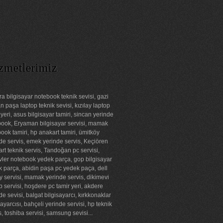
zmetlerimiz
a bilgisayar notebook teknik sevisi, gazi
 paşa laptop teknik sevisi, kızılay laptop
 yeri, asus bilgisayar tamiri, sincan yerinde
ook, Eryaman bilgisayar servisi, mamak
ook tamiri, hp anakart tamiri, ümitköy
de servis, emek yerinde servis, Keçiören
rt teknik servis, Tandoğan pc servisi,
ler notebook yedek parça, gop bilgisayar
 parça, abidin paşa pc yedek paça, dell
ay servisi, mamak yerinde servis, dikimevi
p servisi, hoşdere pc tamir yeri, akdere
de sevisi, balgat bilgisayarcı, kırkkonaklar
sayarcısı, bahçeli yerinde servisi, hp teknik
s, toshiba servisi, samsung sevisi...