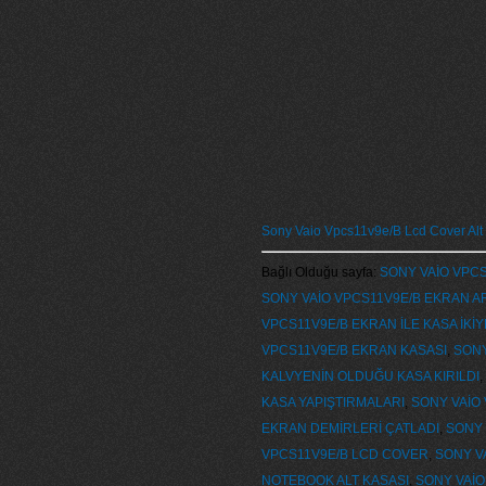
Sony Vaio Vpcs11v9e/B Lcd Cover Alt
Bağlı Olduğu sayfa:
SONY VAİO VPCS1
SONY VAİO VPCS11V9E/B EKRAN A
VPCS11V9E/B EKRAN İLE KASA İKİY
VPCS11V9E/B EKRAN KASASI
,
SONY
KALVYENİN OLDUĞU KASA KIRILDI
,
KASA YAPIŞTIRMALARI
,
SONY VAİO
EKRAN DEMİRLERİ ÇATLADI
,
SONY 
VPCS11V9E/B LCD COVER
,
SONY V
NOTEBOOK ALT KASASI
,
SONY VAİO