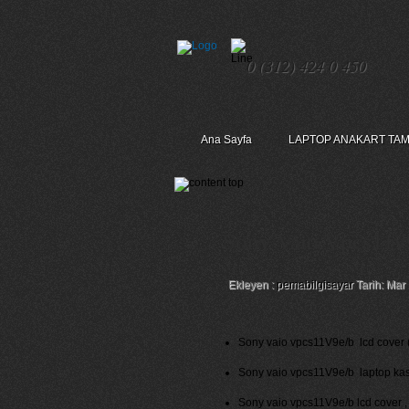
0 (312) 424 0 450
Ana Sayfa
LAPTOP ANAKART TAM
Sony Vaio Vpcs11v9
Ekleyen :
pemabilgisayar
Tarih: Mar
Sony vaio vpcs11V9e/b lcd cover (ek
Sony vaio vpcs11V9e/b laptop kasala
Sony vaio vpcs11V9e/b lcd cover , a