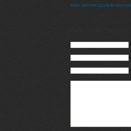
SONY VAİO VPCS11V9E/B VİDA YUVA
Bize Yorum Yaparsanız
A
M