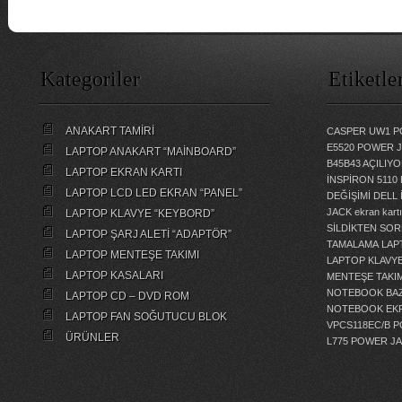
Kategoriler
Etiketle
ANAKART TAMİRİ
CASPER UW1 P
E5520 POWER 
LAPTOP ANAKART “MAİNBOARD”
B45B43 AÇILI
LAPTOP EKRAN KARTI
İNSPİRON 5110
LAPTOP LCD LED EKRAN “PANEL”
DEĞİŞİMİ
DELL 
JACK
ekran kartı
LAPTOP KLAVYE “KEYBORD”
SİLDİKTEN SOR
LAPTOP ŞARJ ALETİ “ADAPTÖR”
TAMALAMA
LAP
LAPTOP MENTEŞE TAKIMI
LAPTOP KLAVY
LAPTOP KASALARI
MENTEŞE TAKIM
NOTEBOOK BAZ
LAPTOP CD – DVD ROM
NOTEBOOK EKR
LAPTOP FAN SOĞUTUCU BLOK
VPCS118EC/B 
ÜRÜNLER
L775 POWER J