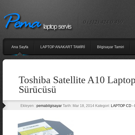
0 (312) 424 0 450
Ana Sayfa
LAPTOP ANAKART TAMİRİ
Bilgisayar Tamiri
Toshiba Satellite A10 Lapt
Sürücüsü
Ekleyen :
pemabilgisayar
Tarih: Mar 18, 2014 Kategori:
LAPTOP CD -