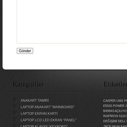
Kategoriler
Etiketle
ANAKART TAMİRİ
CASPER UW1 P
E5520 POWER 
LAPTOP ANAKART “MAİNBOARD”
B45B43 AÇILI
LAPTOP EKRAN KARTI
İNSPİRON 5110
LAPTOP LCD LED EKRAN “PANEL”
DEĞİŞİMİ
DELL 
JACK
ekran kartı
LAPTOP KLAVYE “KEYBORD”