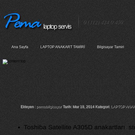
0 (312) 424 0 450
Ana Sayfa
LAPTOP ANAKART TAMİRİ
Bilgisayar Tamiri
Toshiba Satellite A305d Ana
Satellite A305d Anakart Tam
Ekleyen :
pemabilgisayar
Tarih: Mar 18, 2014 Kategori:
LAPTOP ANAK
Toshiba Satellite A305D anakartları sto