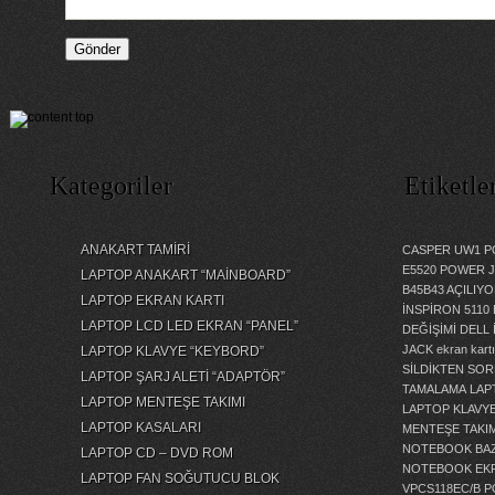
Kategoriler
Etiketle
ANAKART TAMİRİ
CASPER UW1 P
E5520 POWER 
LAPTOP ANAKART “MAİNBOARD”
B45B43 AÇILI
LAPTOP EKRAN KARTI
İNSPİRON 5110
LAPTOP LCD LED EKRAN “PANEL”
DEĞİŞİMİ
DELL 
JACK
ekran kartı
LAPTOP KLAVYE “KEYBORD”
SİLDİKTEN SOR
LAPTOP ŞARJ ALETİ “ADAPTÖR”
TAMALAMA
LAP
LAPTOP MENTEŞE TAKIMI
LAPTOP KLAVY
LAPTOP KASALARI
MENTEŞE TAKIM
NOTEBOOK BAZ
LAPTOP CD – DVD ROM
NOTEBOOK EKR
LAPTOP FAN SOĞUTUCU BLOK
VPCS118EC/B 