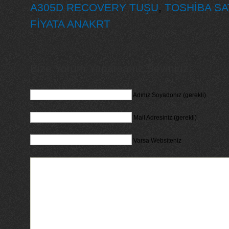
A305D RECOVERY TUŞU
,
TOSHİBA SA
FİYATA ANAKRT
Bize Yorum Yaparsanız Seviniriz...
Adınız Soyadonız (gerekli)
Mail Adresiniz (gerekli)
Varsa Websiteniz