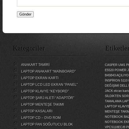
Kategoriler
Etiketle
ANAKART TAMİRİ
CASPER UW1 P
E5520 POWER 
LAPTOP ANAKART “MAİNBOARD”
B45B43 AÇILI
LAPTOP EKRAN KARTI
İNSPİRON 5110
LAPTOP LCD LED EKRAN “PANEL”
DEĞİŞİMİ
DELL 
JACK
ekran kartı
LAPTOP KLAVYE “KEYBORD”
SİLDİKTEN SOR
LAPTOP ŞARJ ALETİ “ADAPTÖR”
TAMALAMA
LAP
LAPTOP MENTEŞE TAKIMI
LAPTOP KLAVY
LAPTOP KASALARI
MENTEŞE TAKIM
NOTEBOOK BAZ
LAPTOP CD – DVD ROM
NOTEBOOK EKR
LAPTOP FAN SOĞUTUCU BLOK
VPCS118EC/B 