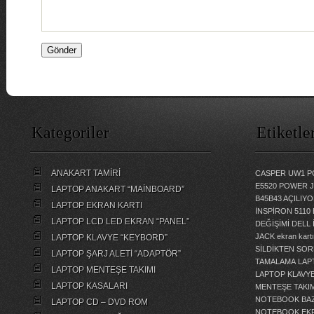
Kategoriler
Etiketle
ANAKART TAMİRİ
CASPER UW1 P
E5520 POWER 
LAPTOP ANAKART “MAİNBOARD”
B45B43 AÇILI
LAPTOP EKRAN KARTI
İNSPİRON 5110
LAPTOP LCD LED EKRAN “PANEL”
DEĞİŞİMİ
DELL 
JACK
ekran kartı
LAPTOP KLAVYE “KEYBORD”
SİLDİKTEN SOR
LAPTOP ŞARJ ALETİ “ADAPTÖR”
TAMALAMA
LAP
LAPTOP MENTEŞE TAKIMI
LAPTOP KLAVY
LAPTOP KASALARI
MENTEŞE TAKIM
NOTEBOOK BAZ
LAPTOP CD – DVD ROM
NOTEBOOK EKR