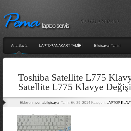
0 (312) 424 0 450
Ana Sayfa
LAPTOP ANAKART TAMİRİ
Bilgisayar Tamiri
Toshiba Satellite L775 Klav
Satellite L775 Klavye Değiş
Ekleyen :
pemabilgisayar
Tarih: Eki 29, 2014 Kategori:
LAPTOP KLAV