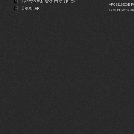
LAPTOP FAN SOĞUTUCU BLOK
VPCS118EC/B 
ÜRÜNLER
L775 POWER J