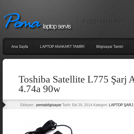
0 (312) 424 0 450
Ana Sayfa
LAPTOP ANAKART TAMİRİ
Bilgisayar Tamiri
Toshiba Satellite L775 Şarj 
4.74a 90w
Ekleyen :
pemabilgisayar
Tarih: Eki 29, 2014 Kategori:
LAPTOP ŞARJ 