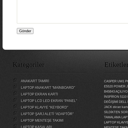
Kategoriler
Etiketle
ANAKART TAMİRİ
CASPER UW1 P
E5520 POWER 
LAPTOP ANAKART “MAİNBOARD”
B45B43 AÇILI
LAPTOP EKRAN KARTI
İNSPİRON 5110
LAPTOP LCD LED EKRAN “PANEL”
DEĞİŞİMİ
DELL 
JACK
ekran kartı
LAPTOP KLAVYE “KEYBORD”
SİLDİKTEN SOR
LAPTOP ŞARJ ALETİ “ADAPTÖR”
TAMALAMA
LAP
LAPTOP MENTEŞE TAKIMI
LAPTOP KLAVY
LAPTOP KASALARI
MENTEŞE TAKIM