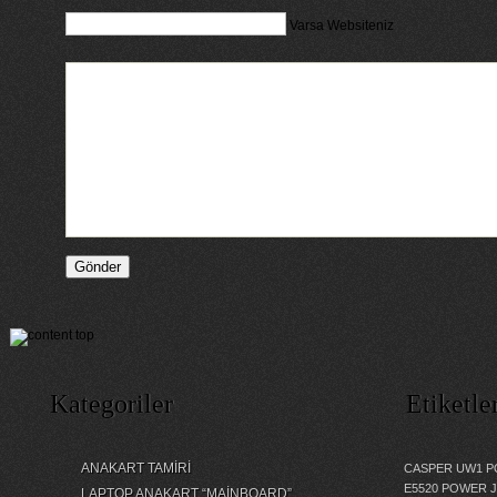
Varsa Websiteniz
Kategoriler
Etiketle
ANAKART TAMİRİ
CASPER UW1 P
E5520 POWER 
LAPTOP ANAKART “MAİNBOARD”