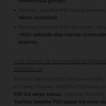
stoklarımıza girmiştir.
Toshiba Satellite P20 laptop kasalar
takımı ücretsizdir.
Toshiba Satellite P20 lcd cover , alt
+KDV şeklinde olup montajı ücretsizdir. F
arayınız.
LCD COVER VE KASANIZIN DEĞİŞMES
DURUMLAR
Toshiba Satellite P20 lcd cover kırıldı
,
alt kasa
,
Toshiba Satellite P20 kasa ta
P20 lcd ekran kasası,
Toshiba Satellite
Toshiba Satellite P20 laptop lcd cover e