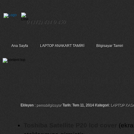
0 (312) 424 0 450
Ana Sayfa
LAPTOP ANAKART TAMİRİ
Bilgisayar Tamiri
Toshiba Satellite P20 Lcd Co
Kasa
Ekleyen :
pemabilgisayar
Tarih: Tem 11, 2014 Kategori:
LAPTOP KAS
Toshiba Satellite P20 lcd cover
(ekra