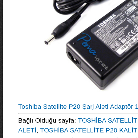
Toshiba Satellite P20 Şarj Aleti Adaptör
Bağlı Olduğu sayfa:
TOSHİBA SATELLİT
ALETİ
,
TOSHİBA SATELLİTE P20 KALİT