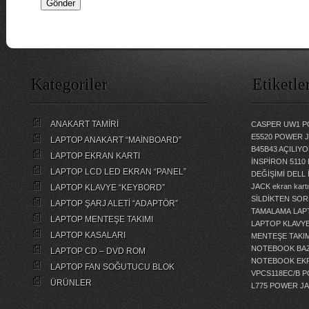
Kategoriler
Etiketle
ANAKART TAMİRİ
CASPER UW1 P
E5520 POWER 
LAPTOP ANAKART “MAİNBOARD”
B45B43 AÇILI
LAPTOP EKRAN KARTI
İNSPİRON 5110
LAPTOP LCD LED EKRAN “PANEL”
DEĞİŞİMİ
DELL 
JACK
ekran kartı
LAPTOP KLAVYE “KEYBORD”
SİLDİKTEN SOR
LAPTOP ŞARJ ALETİ “ADAPTÖR”
TAMALAMA
LAP
LAPTOP MENTEŞE TAKIMI
LAPTOP KLAVY
LAPTOP KASALARI
MENTEŞE TAKIM
NOTEBOOK BAZ
LAPTOP CD – DVD ROM
NOTEBOOK EKR
LAPTOP FAN SOĞUTUCU BLOK
VPCS118EC/B 
ÜRÜNLER
L775 POWER J