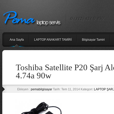
0 (312) 424 0 450
Ana Sayfa
LAPTOP ANAKART TAMİRİ
Bilgisayar Tamiri
Toshiba Satellite P20 Şarj A
4.74a 90w
Ekleyen :
pemabilgisayar
Tarih: Tem 11, 2014 Kategori:
LAPTOP ŞARJ