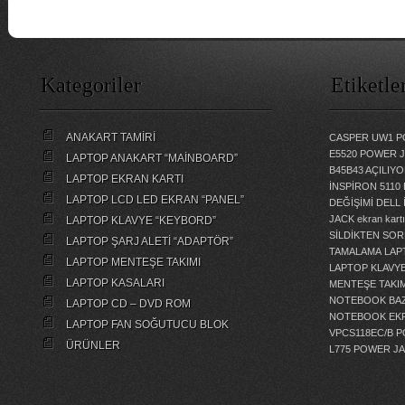
Kategoriler
Etiketle
ANAKART TAMİRİ
CASPER UW1 P
E5520 POWER 
LAPTOP ANAKART “MAİNBOARD”
B45B43 AÇILI
LAPTOP EKRAN KARTI
İNSPİRON 5110
LAPTOP LCD LED EKRAN “PANEL”
DEĞİŞİMİ
DELL 
JACK
ekran kartı
LAPTOP KLAVYE “KEYBORD”
SİLDİKTEN SOR
LAPTOP ŞARJ ALETİ “ADAPTÖR”
TAMALAMA
LAP
LAPTOP MENTEŞE TAKIMI
LAPTOP KLAVY
LAPTOP KASALARI
MENTEŞE TAKIM
NOTEBOOK BAZ
LAPTOP CD – DVD ROM
NOTEBOOK EKR
LAPTOP FAN SOĞUTUCU BLOK
VPCS118EC/B 
ÜRÜNLER
L775 POWER J