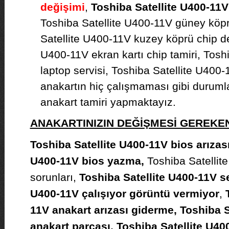
değişimi
,
Toshiba Satellite U400-11V 
Toshiba Satellite U400-11V güney köpr
Satellite U400-11V kuzey köprü chip de
U400-11V ekran kartı chip tamiri, Tosh
laptop servisi, Toshiba Satellite U400
anakartın hiç çalışmaması gibi duruml
anakart tamiri yapmaktayız.
ANAKARTINIZIN DEĞİŞMESİ GEREK
Toshiba Satellite U400-11V bios arızası
U400-11V bios yazma,
Toshiba Satellit
sorunları,
Toshiba Satellite U400-11V ser
U400-11V çalışıyor görüntü vermiyor
,
11V anakart arızası giderme, Toshiba S
anakart parçası, Toshiba Satellite U4